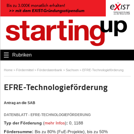
Rubriken
Home
>
Fördermittel
>
Förderdatenbank
>
Sachsen
>
EFRE-Technologieförderung
EFRE-Technologieförderung
Antrag an die SAB
DATENBLATT - EFRE-TECHNOLOGIEFÖRDERUNG
Typ der Förderung
(
mehr Infos
)
:
0, 1188
Fördersumme:
Bis zu 80% (FuE-Projekte), bis zu 50%