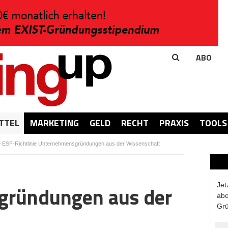
ABO
TTEL
MARKETING
GELD
RECHT
PRAXIS
TOOLS
>
ESF-Richtlinie Unternehmensgründungen aus der Wissenschaft
Jet
ründungen aus der
abo
Grü