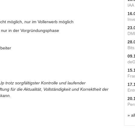
IAA
16.
Inv
cht möglich, nur im Vollerwerb möglich
23.
nur in der Vorgründungsphase
DME
28.
Bit
beiter
09.
deG
15.
Fra
p trotz sorgfältigster Kontrolle und laufender
17.
ung für die Aktualität, Vollständigkeit und Korrektheit der
Ent
 kann.
20.
Per
» al