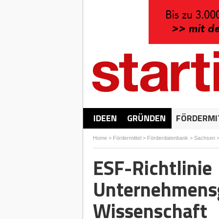
IDEEN
GRÜNDEN
FÖRDERMI
Home
>
Fördermittel
>
Förderdatenbank
>
Sachsen
ESF-Richtlinie
Unternehmensg
Wissenschaft