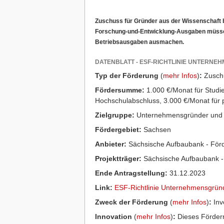
Zuschuss für Gründer aus der Wissenschaft 
Forschung-und-Entwicklung-Ausgaben müsse
Betriebsausgaben ausmachen.
DATENBLATT - ESF-RICHTLINIE UNTERN
Typ der Förderung
(
mehr Infos
)
:
Zusch
Fördersumme:
1.000 €/Monat für Studie
Hochschulabschluss, 3.000 €/Monat für 
Zielgruppe:
Unternehmensgründer und 
Fördergebiet:
Sachsen
Anbieter:
Sächsische Aufbaubank - För
Projektträger:
Sächsische Aufbaubank -
Ende Antragstellung:
31.12.2023
Link:
ESF-Richtlinie Unternehmensgrün
Zweck der Förderung
(
mehr Infos
)
:
Inve
Innovation
(
mehr Infos
)
:
Dieses Förderm