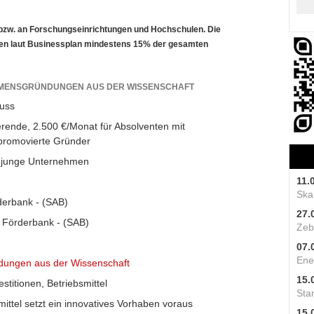
bzw. an Forschungseinrichtungen und Hochschulen. Die
n laut Businessplan mindestens 15% der gesamten
EHMENSGRÜNDUNGEN AUS DER WISSENSCHAFT
uss
rende, 2.500 €/Monat für Absolventen mit
promovierte Gründer
junge Unternehmen
11.
Skal
derbank - (SAB)
27.
 Förderbank - (SAB)
Zeb
07.
Ene
dungen aus der Wissenschaft
15.
stitionen, Betriebsmittel
Star
ittel setzt ein innovatives Vorhaben voraus
15.