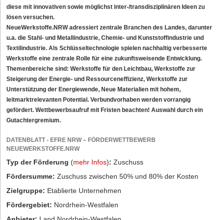
diese mit innovativen sowie möglichst inter-/transdisziplinären Ideen zu
lösen versuchen.
NeueWerkstoffe.NRW adressiert zentrale Branchen des Landes, darunter
u.a. die Stahl- und Metallindustrie, Chemie- und Kunststoffindustrie und
Textilindustrie. Als Schlüsseltechnologie spielen nachhaltig verbesserte
Werkstoffe eine zentrale Rolle für eine zukunftsweisende Entwicklung.
Themenbereiche sind: Werkstoffe für den Leichtbau, Werkstoffe zur
Steigerung der Energie- und Ressourceneffizienz, Werkstoffe zur
Unterstützung der Energiewende, Neue Materialien mit hohem,
leitmarktrelevanten Potential. Verbundvorhaben werden vorrangig
gefördert. Wettbewerbsaufruf mit Fristen beachten! Auswahl durch ein
Gutachtergremium.
DATENBLATT - EFRE NRW – FÖRDERWETTBEWERB
NEUEWERKSTOFFE.NRW
Typ der Förderung
(
mehr Infos
)
:
Zuschuss
Fördersumme:
Zuschuss zwischen 50% und 80% der Kosten
Zielgruppe:
Etablierte Unternehmen
Fördergebiet:
Nordrhein-Westfalen
Anbieter:
Land Nordrhein-Westfalen