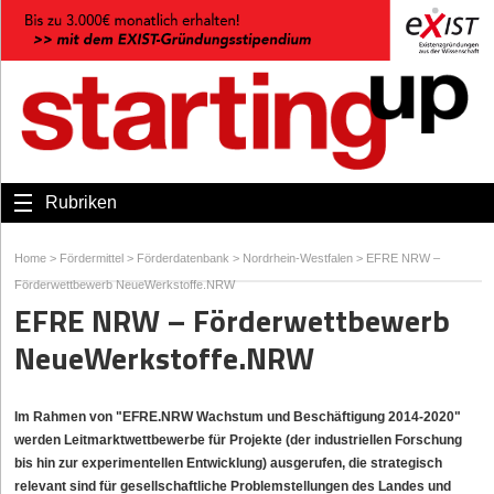
Rubriken
Home
>
Fördermittel
>
Förderdatenbank
>
Nordrhein-Westfalen
>
EFRE NRW –
Förderwettbewerb NeueWerkstoffe.NRW
EFRE NRW – Förderwettbewerb
NeueWerkstoffe.NRW
Im Rahmen von "EFRE.NRW Wachstum und Beschäftigung 2014-2020"
werden Leitmarktwettbewerbe für Projekte (der industriellen Forschung
bis hin zur experimentellen Entwicklung) ausgerufen, die strategisch
relevant sind für gesellschaftliche Problemstellungen des Landes und