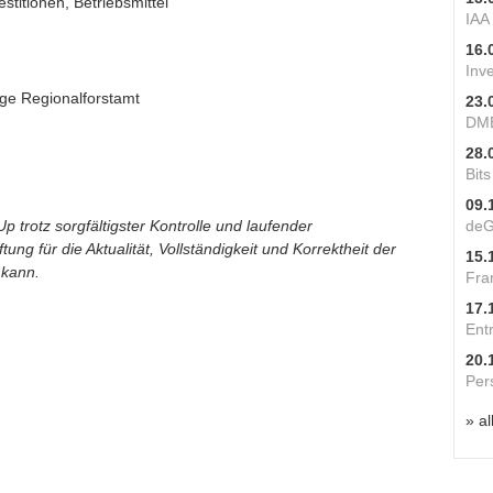
stitionen, Betriebsmittel
IAA
16.
Inv
ge Regionalforstamt
23.
DME
28.
Bit
09.
p trotz sorgfältigster Kontrolle und laufender
deG
ung für die Aktualität, Vollständigkeit und Korrektheit der
15.
 kann.
Fra
17.
Ent
20.
Per
» al