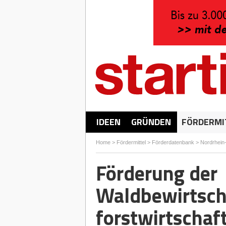
IDEEN
GRÜNDEN
FÖRDERMI
Home
>
Fördermittel
>
Förderdatenbank
>
Nordrhein
Förderung der
Waldbewirtsch
forstwirtschaf