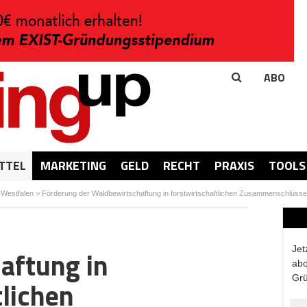
ABO
TTEL
MARKETING
GELD
RECHT
PRAXIS
TOOLS
-Westfalen
>
Förderung der Waldbewirtschaftung in forstwirtschaftlichen Zusammenschlüss
Jet
aftung in
abo
Grü
tlichen