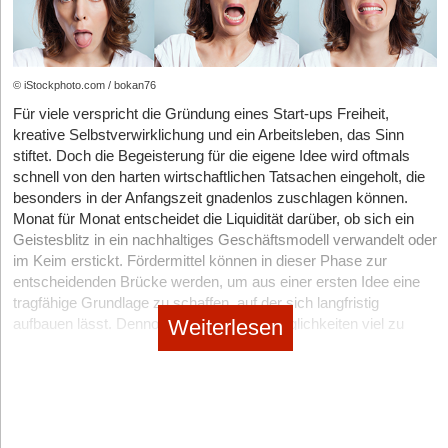
Förderdatenbank
:
Erfahren Sie hier alle Informationen über das
Fördermittel Hamburg-Kredit Global
»
weiterlesen
Hamburg-Kredit Wachstum
© iStockphoto.com / bokan76
Für viele verspricht die Gründung eines Start-ups Freiheit,
Förderdatenbank
:
Erfahren Sie hier alle Informationen über das
kreative Selbstverwirklichung und ein Arbeitsleben, das Sinn
Fördermittel Hamburg-Kredit Wachstum
»
weiterlesen
stiftet. Doch die Begeisterung für die eigene Idee wird oftmals
schnell von den harten wirtschaftlichen Tatsachen eingeholt, die
Landesbürgschaften der Freien
besonders in der Anfangszeit gnadenlos zuschlagen können.
Monat für Monat entscheidet die Liquidität darüber, ob sich ein
und Hansestadt Hamburg
Geistesblitz in ein nachhaltiges Geschäftsmodell verwandelt oder
im Keim erstickt. Fördermittel können in dieser Phase zur
Förderdatenbank
:
Erfahren Sie hier alle Informationen über das
entscheidenden Brücke werden, um aus einer ersten Idee eine
Fördermittel Landesbürgschaften der Freien und Hansestadt
tragfähige Grundlage zu schaffen, auf der sich langfristig
Hamburg
»
weiterlesen
Weiterlesen
aufbauen lässt. Dennoch bleiben diese Möglichkeiten viel zu
häufig ungenutzt oder scheitern an den Hürden der
Erneuerbare Wärme
Antragstellung. Förderungen sind potenzielle Wachstumstreiber –
doch um sie sinnvoll einzusetzen, braucht es Wissen und
Förderdatenbank
:
Erfahren Sie hier alle Informationen über das
Planung.
Fördermittel Erneuerbare Wärme
»
weiterlesen