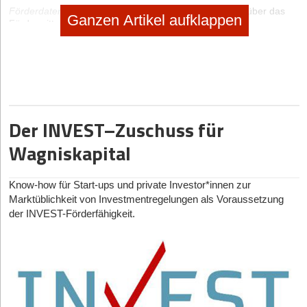
Förderdatenbank
:
Erfahren Sie hier alle Informationen über das
Ganzen Artikel aufklappen
Fördermittel BG-Start!
»
weiterlesen
Beteiligungskapital der BTG
Beteiligungsgesellschaft
Hamburg mbH
Der INVEST–Zuschuss für
Förderdatenbank
:
Erfahren Sie hier alle Informationen über das
Wagniskapital
Fördermittel Beteiligungskapital der BTG Beteiligungsgesellschaft
Hamburg mbH
»
weiterlesen
Know-how für Start-ups und private Investor*innen zur
Innovationsstarter Fonds
Marktüblichkeit von Investmentregelungen als Voraussetzung
Hamburg II (IFH II) –
der INVEST-Förderfähigkeit.
Beteiligungskapital für junge
innovative Unternehmen
Förderdatenbank
:
Erfahren Sie hier alle Informationen über das
Fördermittel Innovationsstarter Fonds Hamburg II (IFH II) –