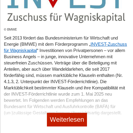
Beteiligungskapital für junge innovative
Unternehmen
»
weiterlesen
Hamburg-Kredit Innovation
© BMWE
Seit 2013 fördert das Bundesministerium für Wirtschaft und
Förderdatenbank
:
Erfahren Sie hier alle Informationen über das
Fördermittel Hamburg-Kredit Innovation
»
weiterlesen
Energie (BMWE) mit dem Förderprogramm „
INVEST-Zuschuss
für Wagniskapital
“ Investitionen von Privatpersonen – vor allem
Business Angels – in junge, innovative Unternehmen mit
Avale für die Filmwirtschaft
steuerfreien Zuschüssen. Verträge über die Beteiligung mit
Anteilen, aber auch über Wandeldarlehen, die seit 2017
Förderdatenbank
:
Erfahren Sie hier alle Informationen über das
förderfähig sind, müssen marktübliche Klauseln enthalten (Nr.
Fördermittel Avale für die Filmwirtschaft
»
weiterlesen
4.1.3, 2. Unterpunkt der INVEST-Förderrichtlinie). Die
Marktüblichkeit bestimmter Klauseln und ihre Kompatibilität mit
Energiewende in Unternehmen -
der INVEST-Förderrichtlinie wurde zum 1. Mai 2025 neu
bewertet. Im Folgenden werden Empfehlungen an das
Beratungsleistungen
Bundesamt für Wirtschaft und Ausfuhrkontrolle (BAFA) für
(un-)zulässige Gestaltungsformen übersichtsartig dargestellt.
Förderdatenbank
:
Erfahren Sie hier alle Informationen über das
Weiterlesen
Fördermittel Energiewende in Unternehmen -
1. Marktüblichkeit von Regelungen im Beteiligungsvertrag
Beratungsleistungen
»
weiterlesen