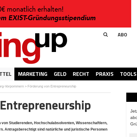
ABO
TTEL
MARKETING
GELD
RECHT
PRAXIS
TOOLS
urg-Vorpommern
>
Förderung von Entrepreneurship
 Entrepreneurship
Jet
abo
von Studierenden, Hochschulabsolventen, Wissenschaftlern,
Grü
 Antragsberechtigt sind natürliche und juristische Personen