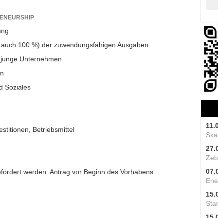
RENEURSHIP
ung
 auch 100 %) der zuwendungsfähigen Ausgaben
junge Unternehmen
n
d Soziales
11.
stitionen, Betriebsmittel
Skal
27.
Zeb
07.
fördert werden. Antrag vor Beginn des Vorhabens
Ene
15.
Star
15.