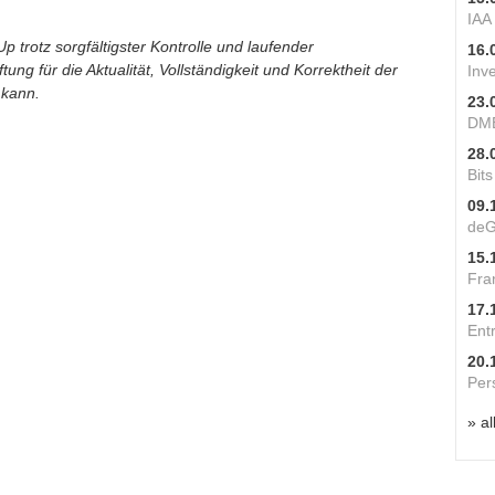
IAA
p trotz sorgfältigster Kontrolle und laufender
16.
ung für die Aktualität, Vollständigkeit und Korrektheit der
Inv
 kann.
23.
DME
28.
Bit
09.
deG
15.
Fra
17.
Ent
20.
Per
» al