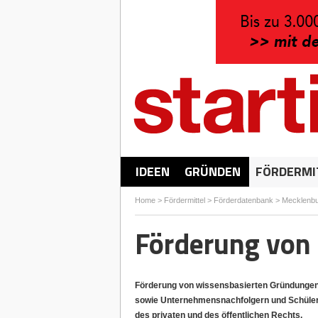
IDEEN
GRÜNDEN
FÖRDERMI
Home
>
Fördermittel
>
Förderdatenbank
>
Mecklenb
Förderung von
Förderung von wissensbasierten Gründungen 
sowie Unternehmensnachfolgern und Schülern.
des privaten und des öffentlichen Rechts.