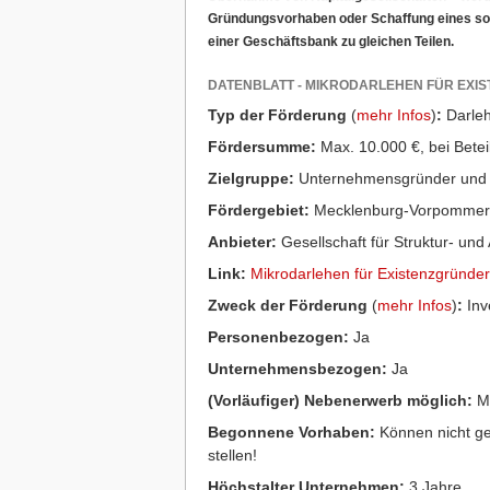
Gründungsvorhaben oder Schaffung eines sozi
einer Geschäftsbank zu gleichen Teilen.
DATENBLATT - MIKRODARLEHEN FÜR EXI
Typ der Förderung
(
mehr Infos
)
:
Darle
Fördersumme:
Max. 10.000 €, bei Betei
Zielgruppe:
Unternehmensgründer und 
Fördergebiet:
Mecklenburg-Vorpommer
Anbieter:
Gesellschaft für Struktur- und
Link:
Mikrodarlehen für Existenzgründer
Zweck der Förderung
(
mehr Infos
)
:
Inv
Personenbezogen:
Ja
Unternehmensbezogen:
Ja
(Vorläufiger) Nebenerwerb möglich:
Mu
Begonnene Vorhaben:
Können nicht ge
stellen!
Höchstalter Unternehmen:
3 Jahre