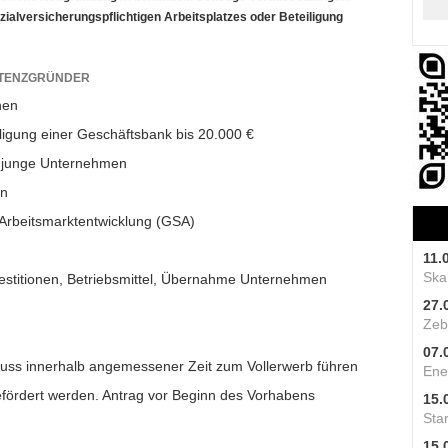
alversicherungspflichtigen Arbeitsplatzes oder Beteiligung
STENZGRÜNDER
hen
ligung einer Geschäftsbank bis 20.000 €
junge Unternehmen
n
 Arbeitsmarktentwicklung (GSA)
11.
Skal
estitionen, Betriebsmittel, Übernahme Unternehmen
27.
Zeb
07.
ss innerhalb angemessener Zeit zum Vollerwerb führen
Ene
fördert werden. Antrag vor Beginn des Vorhabens
15.
Star
15.