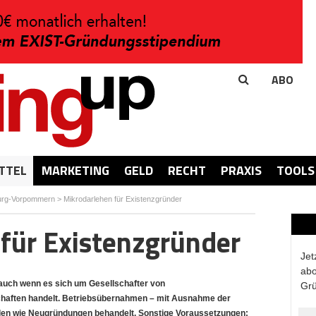
ABO
TTEL
MARKETING
GELD
RECHT
PRAXIS
TOOLS
urg-Vorpommern
>
Mikrodarlehen für Existenzgründer
für Existenzgründer
Jet
abo
 auch wenn es sich um Gesellschafter von
Grü
chaften handelt. Betriebsübernahmen – mit Ausnahme der
den wie Neugründungen behandelt. Sonstige Voraussetzungen: