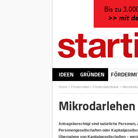
IDEEN
GRÜNDEN
FÖRDERMI
Home
>
Fördermittel
>
Förderdatenbank
>
Mecklenb
Mikrodarlehen 
Antragsberechtigt sind natürliche Personen,
Personengesellschaften oder Kapitalgesells
Übernahme von Kapitalgesellschaften – wer