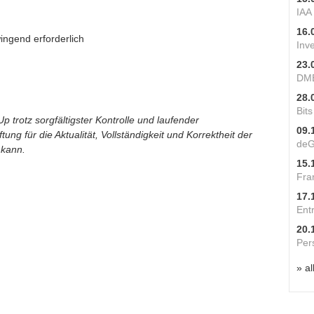
IAA
16.
ingend erforderlich
Inv
23.
DME
28.
Bit
p trotz sorgfältigster Kontrolle und laufender
09.
ung für die Aktualität, Vollständigkeit und Korrektheit der
deG
 kann.
15.
Fra
17.
Ent
20.
Per
» al