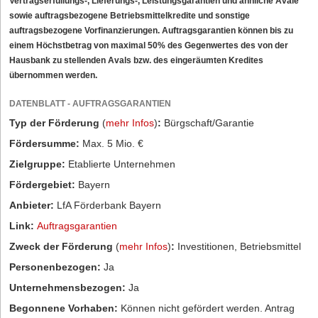
Vertragserfüllungs-, Lieferungs-, Leistungsgarantien und ähnliche Avale
sowie auftragsbezogene Betriebsmittelkredite und sonstige
auftragsbezogene Vorfinanzierungen. Auftragsgarantien können bis zu
einem Höchstbetrag von maximal 50% des Gegenwertes des von der
Hausbank zu stellenden Avals bzw. des eingeräumten Kredites
übernommen werden.
DATENBLATT - AUFTRAGSGARANTIEN
Typ der Förderung
(
mehr Infos
)
:
Bürgschaft/Garantie
Fördersumme:
Max. 5 Mio. €
Zielgruppe:
Etablierte Unternehmen
Fördergebiet:
Bayern
Anbieter:
LfA Förderbank Bayern
Link:
Auftragsgarantien
Zweck der Förderung
(
mehr Infos
)
:
Investitionen, Betriebsmittel
Personenbezogen:
Ja
Unternehmensbezogen:
Ja
Begonnene Vorhaben:
Können nicht gefördert werden. Antrag