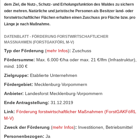
dem Ziel, die Nutz-, Schutz- und Erholungsfunktion des Waldes zu sichern
oder mehren. Natürliche und juristische Personen als Besitzer land- oder
forstwirtschaftlicher Flächen erhalten einen Zuschuss pro Fläche bzw. pro
Länge je nach Maßnahme.
DATENBLATT - FÖRDERUNG FORSTWIRTSCHAFTLICHER
MASSNAHMEN (FORSTGAKFÖRL M-V)
Typ der Förderung
(
mehr Infos
)
:
Zuschuss
Fördersumme:
Max. 6.000 €/ha oder max. 21 €/lfm (Infrastruktur),
mind. 100 €
Zielgruppe:
Etablierte Unternehmen
Fördergebiet:
Mecklenburg-Vorpommern
Anbieter:
Landesforst Mecklenburg-Vorpommern
Ende Antragstellung:
31.12.2019
Link:
Förderung forstwirtschaftlicher Maßnahmen (ForstGAKFöRL
M-V)
Zweck der Förderung
(
mehr Infos
)
:
Investitionen, Betriebsmittel
Personenbezogen:
Ja