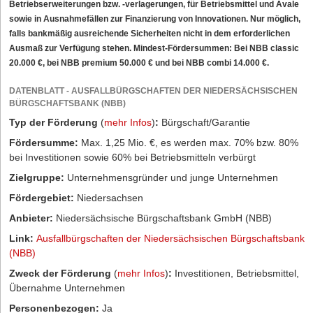
Betriebserweiterungen bzw. -verlagerungen, für Betriebsmittel und Avale
sowie in Ausnahmefällen zur Finanzierung von Innovationen. Nur möglich,
falls bankmäßig ausreichende Sicherheiten nicht in dem erforderlichen
Ausmaß zur Verfügung stehen. Mindest-Fördersummen: Bei NBB classic
20.000 €, bei NBB premium 50.000 € und bei NBB combi 14.000 €.
DATENBLATT - AUSFALLBÜRGSCHAFTEN DER NIEDERSÄCHSISCHEN
BÜRGSCHAFTSBANK (NBB)
Typ der Förderung
(
mehr Infos
)
:
Bürgschaft/Garantie
Fördersumme:
Max. 1,25 Mio. €, es werden max. 70% bzw. 80%
bei Investitionen sowie 60% bei Betriebsmitteln verbürgt
Zielgruppe:
Unternehmensgründer und junge Unternehmen
Fördergebiet:
Niedersachsen
Anbieter:
Niedersächsische Bürgschaftsbank GmbH (NBB)
Link:
Ausfallbürgschaften der Niedersächsischen Bürgschaftsbank
(NBB)
Zweck der Förderung
(
mehr Infos
)
:
Investitionen, Betriebsmittel,
Übernahme Unternehmen
Personenbezogen:
Ja