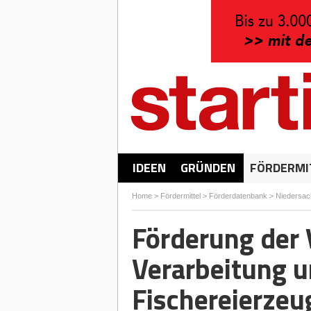
IDEEN
GRÜNDEN
FÖRDERMI
Home
>
Fördermittel
>
Förderdatenbank
>
Niedersac
Förderung der 
Verarbeitung 
Fischereierzeu