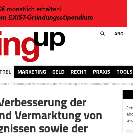
ABO
TTEL
MARKETING
GELD
RECHT
PRAXIS
TOOLS
hsen
>
Förderung der Verbesserung der Verarbeitung und Vermarktung von Fischereierzeugn
Verbesserung der
Jet
und Vermarktung von
abo
Grü
gnissen sowie der