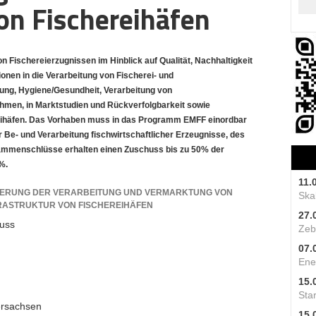
von Fischereihäfen
Fischereierzugnissen im Hinblick auf Qualität, Nachhaltigkeit
onen in die Verarbeitung von Fischerei- und
ung, Hygiene/Gesundheit, Verarbeitung von
men, in Marktstudien und Rückverfolgbarkeit sowie
hereihäfen. Das Vorhaben muss in das Programm EMFF einordbar
Be- und Verarbeitung fischwirtschaftlicher Erzeugnisse, des
ammenschlüsse erhalten einen Zuschuss bis zu 50% der
%.
11.
SERUNG DER VERARBEITUNG UND VERMARKTUNG VON
Skal
FRASTRUKTUR VON FISCHEREIHÄFEN
27.
uss
Zeb
07.
Ene
15.
Star
ersachsen
15.