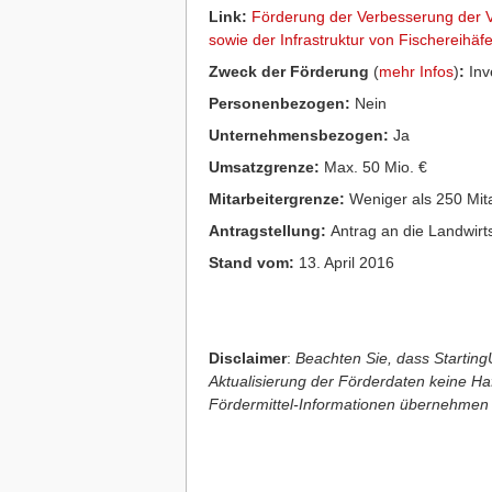
Link:
Förderung der Verbesserung der V
sowie der Infrastruktur von Fischereihäf
Zweck der Förderung
(
mehr Infos
)
:
Inve
Personenbezogen:
Nein
Unternehmensbezogen:
Ja
Umsatzgrenze:
Max. 50 Mio. €
Mitarbeitergrenze:
Weniger als 250 Mita
Antragstellung:
Antrag an die Landwir
Stand vom:
13. April 2016
Disclaimer
:
Beachten Sie, dass StartingU
Aktualisierung der Förderdaten keine Haft
Fördermittel-Informationen übernehmen