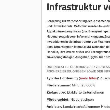
Infrastruktur 
Förderung zur Verbesserung des Absatzes von 
und Umweltschutz. Gefördert werden Investiti
Aquakulturerzeugnissen (u.a. Energieeinspar
Nebenerzeugnissen), in Vermarktungsmaßnah
Investitionen in die Infrastruktur von Fisc
sein. Unternehmen gemäß KMU-Definition der 
Handels, Direktvermarkter und Erzeugerzus
zuwendungsfähigen Ausgaben, ggfls. bis 100
DATENBLATT - FÖRDERUNG DER VERBES
FISCHEREIERZEUGNISSEN SOWIE DER IN
Typ der Förderung
(
mehr Infos
)
:
Zusch
Fördersumme:
Mind. 25.000 €
Zielgruppe:
Etablierte Unternehmen
Fördergebiet:
Niedersachsen
Anbieter:
Landwirtschaftskammer Nied