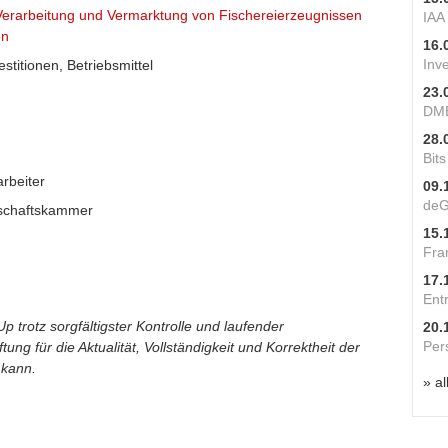
erarbeitung und Vermarktung von Fischereierzeugnissen
IAA
en
16.
Inv
stitionen, Betriebsmittel
23.
DME
28.
Bit
rbeiter
09.
deG
tschaftskammer
15.
Fra
17.
Ent
p trotz sorgfältigster Kontrolle und laufender
20.
Per
ung für die Aktualität, Vollständigkeit und Korrektheit der
 kann.
» al