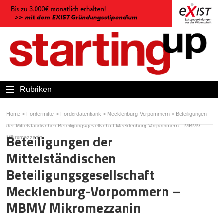
Rubriken
Home
>
Fördermittel
>
Förderdatenbank
>
Mecklenburg-Vorpommern
>
Beteiligungen
der Mittelständischen Beteiligungsgesellschaft Mecklenburg-Vorpommern – MBMV
Beteiligungen der
Mikromezzanin
Mittelständischen
Beteiligungsgesellschaft
Mecklenburg-Vorpommern –
MBMV Mikromezzanin