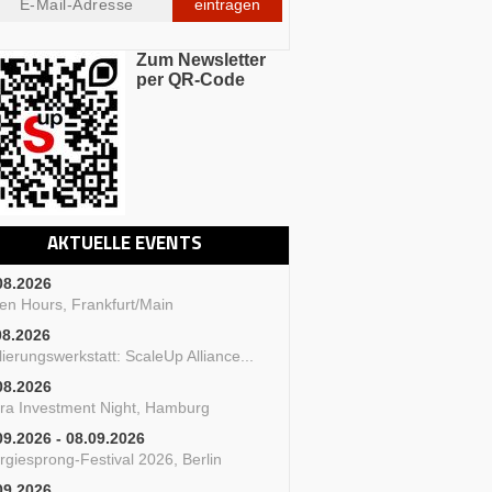
Ansprechpartner*innen
Kon
eintragen
Zum Newsletter
per QR-Code
AKTUELLE EVENTS
08.2026
en Hours, Frankfurt/Main
08.2026
ierungswerkstatt: ScaleUp Alliance...
08.2026
ra Investment Night, Hamburg
09.2026 - 08.09.2026
rgiesprong-Festival 2026, Berlin
09.2026