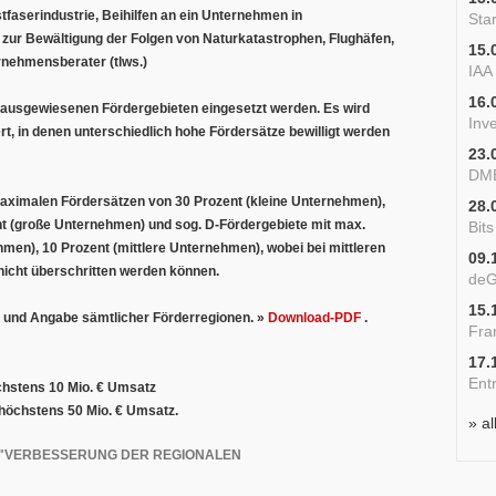
tfaserindustrie, Beihilfen an ein Unternehmen in
Star
 zur Bewältigung der Folgen von Naturkatastrophen, Flughäfen,
15.
rnehmensberater (tlws.)
IAA
16.
 ausgewiesenen Fördergebieten eingesetzt werden. Es wird
Inv
rt, in denen unterschiedlich hohe Fördersätze bewilligt werden
23.
DME
maximalen Fördersätzen von 30 Prozent (kleine Unternehmen),
28.
nt (große Unternehmen) und sog. D-Fördergebiete mit max.
Bit
men), 10 Prozent (mittlere Unternehmen), wobei bei mittleren
09.
icht überschritten werden können.
deG
15.
rte und Angabe sämtlicher Förderregionen. »
Download-PDF
.
Fra
17.
Ent
chstens 10 Mio. € Umsatz
 höchstens 50 Mio. € Umsatz.
» al
 "VERBESSERUNG DER REGIONALEN