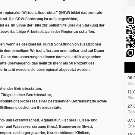
regionalen Wirtschaftsstruktur" (GRW) bildet das zentrale
land. Die GRW-Förderung ist auf ausgewählte,
t es, im Sinne der Hilfe zur Selbsthilfe über die Stärkung der
ttbewerbsfähige Arbeitsplätze in der Region zu schaffen.
en, wenn es geeignet ist, durch Schaffung von zusätzlichen
dem jeweiligen Wirtschaftsraum unmittelbar und auf Dauer
. Diese Voraussetzungen können dann als erfüllt angesehen
ätte überwiegend (das heißt zu mehr als 50 Prozent des
 erbracht werden, die überregional abgesetzt werden.
06.
Gre
ehender Betriebsstätten,
11.
 Tätigkeit einer Betriebsstätte,
Skal
roduktionsprozesses einer bestehenden Betriebsstätte sowie
27.
Stilllegung bedrohten Betriebsstätte.
Zeb
07.
 und Forstwirtschaft, Aquakultur, Fischerei, Eisen- und
Ene
gie- und Wasserversorgung (tlws.), Baugewerbe (tlws.),
ansport- und Lagergewerbe, Krankenhäuser, Kliniken,
15.