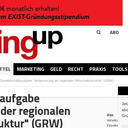
ABO
TTEL
MARKETING
GELD
RECHT
PRAXIS
TOOLS
Gemeinschaftsaufgabe "Verbesserung der regionalen Wirtschaftsstruktur" (GRW)
aufgabe
Jet
der regionalen
abo
Abo
Grü
ruktur" (GRW)
Vorteilsabo bes
Einzelheft beste