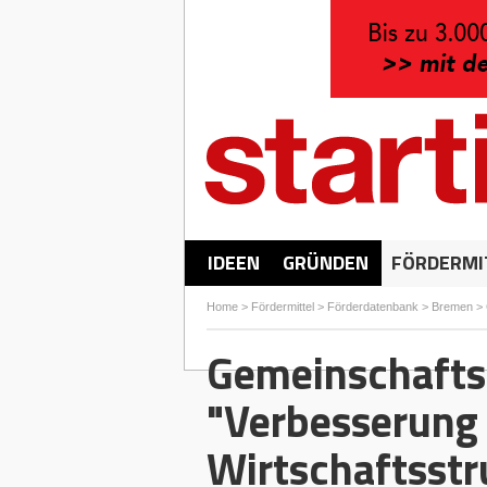
IDEEN
GRÜNDEN
FÖRDERMI
Home
>
Fördermittel
>
Förderdatenbank
>
Bremen
>
Gemeinschafts
"Verbesserung 
Wirtschaftsst