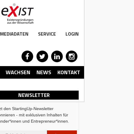
MEDIADATEN
SERVICE
LOGIN
WACHSEN
NEWS
KONTAKT
NEWSLETTER
zt den StartingUp-Newsletter
nnieren - mit exklusiven Inhalten für
Media
Se
nder*innen und Entrepreneur*innen.
Mediadaten Online
Kon
tellen
AGB Medialeistung
Anf
llen