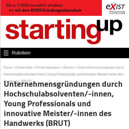
Rubriken
Home
>
Fördermittel
>
Förderdatenbank
>
Bremen
>
Unternehmensgründungen durch
Hochschulabsolventen/-innen, Young Professionals und innovative Meister/-innen des
Unternehmensgründungen durch
Handwerks (BRUT)
Hochschulabsolventen/-innen,
Young Professionals und
innovative Meister/-innen des
Handwerks (BRUT)