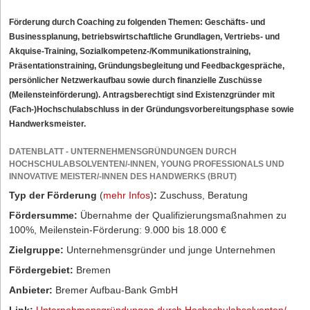
Förderung durch Coaching zu folgenden Themen: Geschäfts- und
Businessplanung, betriebswirtschaftliche Grundlagen, Vertriebs- und
Akquise-Training, Sozialkompetenz-/Kommunikationstraining,
Präsentationstraining, Gründungsbegleitung und Feedbackgespräche,
persönlicher Netzwerkaufbau sowie durch finanzielle Zuschüsse
(Meilensteinförderung). Antragsberechtigt sind Existenzgründer mit
(Fach-)Hochschulabschluss in der Gründungsvorbereitungsphase sowie
Handwerksmeister.
DATENBLATT - UNTERNEHMENSGRÜNDUNGEN DURCH
HOCHSCHULABSOLVENTEN/-INNEN, YOUNG PROFESSIONALS UND
INNOVATIVE MEISTER/-INNEN DES HANDWERKS (BRUT)
Typ der Förderung
(
mehr Infos
)
:
Zuschuss, Beratung
Fördersumme:
Übernahme der Qualifizierungsmaßnahmen zu
100%, Meilenstein-Förderung: 9.000 bis 18.000 €
Zielgruppe:
Unternehmensgründer und junge Unternehmen
Fördergebiet:
Bremen
Anbieter:
Bremer Aufbau-Bank GmbH