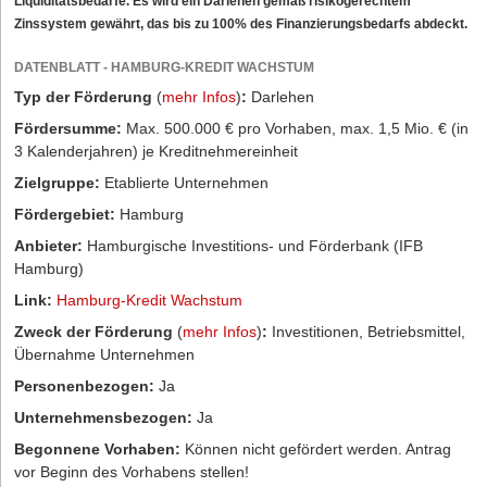
Liquiditätsbedarfe. Es wird ein Darlehen gemäß risikogerechtem
Zinssystem gewährt, das bis zu 100% des Finanzierungsbedarfs abdeckt.
DATENBLATT - HAMBURG-KREDIT WACHSTUM
Typ der Förderung
(
mehr Infos
)
:
Darlehen
Fördersumme:
Max. 500.000 € pro Vorhaben, max. 1,5 Mio. € (in
3 Kalenderjahren) je Kreditnehmereinheit
Zielgruppe:
Etablierte Unternehmen
Fördergebiet:
Hamburg
Anbieter:
Hamburgische Investitions- und Förderbank (IFB
Hamburg)
Link:
Hamburg-Kredit Wachstum
Zweck der Förderung
(
mehr Infos
)
:
Investitionen, Betriebsmittel,
Übernahme Unternehmen
Personenbezogen:
Ja
Unternehmensbezogen:
Ja
Begonnene Vorhaben:
Können nicht gefördert werden. Antrag
vor Beginn des Vorhabens stellen!