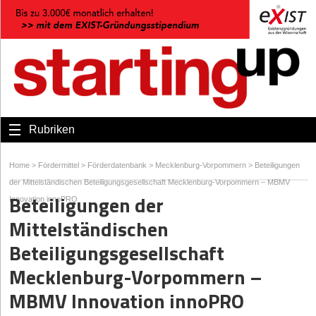
Rubriken
Home
>
Fördermittel
>
Förderdatenbank
>
Mecklenburg-Vorpommern
>
Beteiligungen
der Mittelständischen Beteiligungsgesellschaft Mecklenburg-Vorpommern – MBMV
Beteiligungen der
Innovation innoPRO
Mittelständischen
Beteiligungsgesellschaft
Mecklenburg-Vorpommern –
MBMV Innovation innoPRO