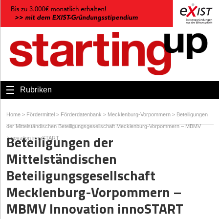
Rubriken
Home
>
Fördermittel
>
Förderdatenbank
>
Mecklenburg-Vorpommern
>
Beteiligungen
der Mittelständischen Beteiligungsgesellschaft Mecklenburg-Vorpommern – MBMV
Beteiligungen der
Innovation innoSTART
Mittelständischen
Beteiligungsgesellschaft
Mecklenburg-Vorpommern –
MBMV Innovation innoSTART