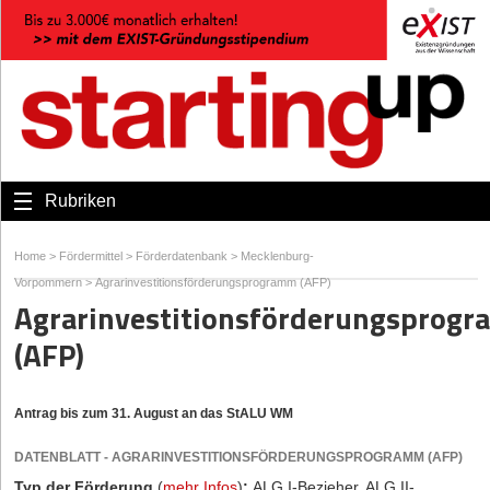
Rubriken
Home
>
Fördermittel
>
Förderdatenbank
>
Mecklenburg-
Vorpommern
>
Agrarinvestitionsförderungsprogramm (AFP)
Agrarinvestitionsförderungsprog
(AFP)
Antrag bis zum 31. August an das StALU WM
DATENBLATT - AGRARINVESTITIONSFÖRDERUNGSPROGRAMM (AFP)
Typ der Förderung
(
mehr Infos
)
:
ALG I-Bezieher, ALG II-