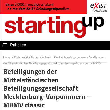
Rubriken
Home
>
Fördermittel
>
Förderdatenbank
>
Mecklenburg-Vorpommern
>
Beteiligungen
der Mittelständischen Beteiligungsgesellschaft Mecklenburg-Vorpommern – MBMV
Beteiligungen der
classic
Mittelständischen
Beteiligungsgesellschaft
Mecklenburg-Vorpommern –
MBMV classic