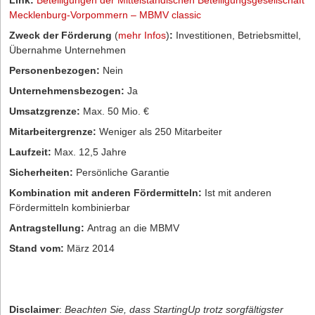
Link:
Beteiligungen der Mittelständischen Beteiligungsgesellschaft
Mecklenburg-Vorpommern – MBMV classic
Zweck der Förderung
(
mehr Infos
)
:
Investitionen, Betriebsmittel,
Übernahme Unternehmen
Personenbezogen:
Nein
Unternehmensbezogen:
Ja
Umsatzgrenze:
Max. 50 Mio. €
Mitarbeitergrenze:
Weniger als 250 Mitarbeiter
Laufzeit:
Max. 12,5 Jahre
Sicherheiten:
Persönliche Garantie
Kombination mit anderen Fördermitteln:
Ist mit anderen
Fördermitteln kombinierbar
Antragstellung:
Antrag an die MBMV
Stand vom:
März 2014
Disclaimer
:
Beachten Sie, dass StartingUp trotz sorgfältigster