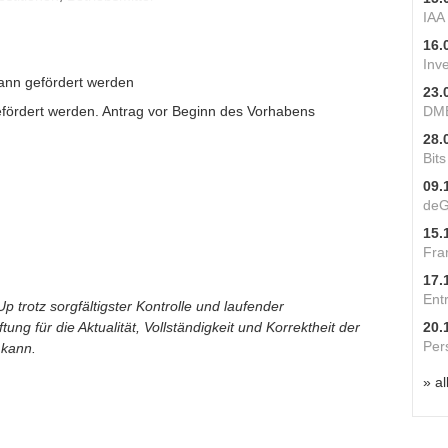
IAA
16.
Inv
nn gefördert werden
23.
fördert werden. Antrag vor Beginn des Vorhabens
DME
28.
Bit
09.
deG
15.
Fra
17.
Ent
p trotz sorgfältigster Kontrolle und laufender
ung für die Aktualität, Vollständigkeit und Korrektheit der
20.
Per
 kann.
» al