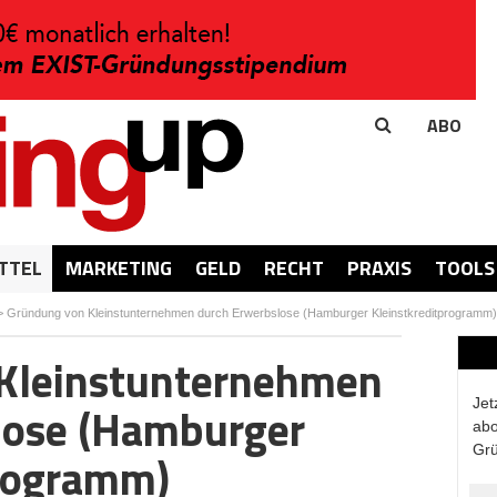
ABO
TTEL
MARKETING
GELD
RECHT
PRAXIS
TOOLS
>
Gründung von Kleinstunternehmen durch Erwerbslose (Hamburger Kleinstkreditprogramm)
Kleinstunternehmen
Jet
lose (Hamburger
abo
Grü
programm)