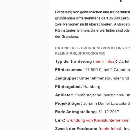
Förderung von gewerblichen und freiberuflic
gründenden Unternehmens darf 35.000 Euro j
zwei Personen nicht überschreiten. Antragsbe
Kleinstunternehmen, die erwerbslos sind oder
der Gründung.
DATENBLATT - GRÜNDUNG VON KLEINS
KLEINSTKREDITPROGRAMM)
Typ der Förderung
(
mehr Infos
)
:
Darle
Fördersumme:
17.500 €, bei 2 Gründern
Zielgruppe:
Unternehmensgründer und 
Fördergebiet:
Hamburg
Anbieter:
Hamburgische Investitions- 
Projektträger:
Johann Daniel Lawaetz-St
Ende Antragstellung:
31.12.2017
Link:
Gründung von Kleinstunternehmen
Zweck der Förderung
(
mehr Infos
)
:
Inve