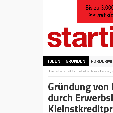
IDEEN
GRÜNDEN
FÖRDERMI
Home
>
Fördermittel
>
Förderdatenbank
>
Hamburg
Gründung von 
durch Erwerbs
Kleinstkredit