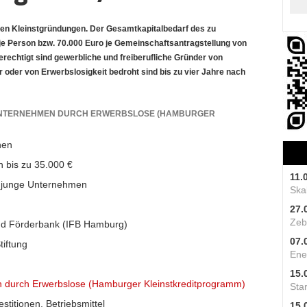
hen Kleinstgründungen. Der Gesamtkapitalbedarf des zu
e Person bzw. 70.000 Euro je Gemeinschaftsantragstellung von
rechtigt sind gewerbliche und freiberufliche Gründer von
 oder von Erwerbslosigkeit bedroht sind bis zu vier Jahre nach
TUNTERNEHMEN DURCH ERWERBSLOSE (HAMBURGER
hen
 bis zu 35.000 €
11.
junge Unternehmen
Skal
27.
Zeb
und Förderbank (IFB Hamburg)
07.
iftung
Ene
15.
 durch Erwerbslose (Hamburger Kleinstkreditprogramm)
Star
stitionen, Betriebsmittel
15.