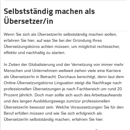
Businessplans ist für dich als Gründer*in dessen Inhalt. Diesen
Nachfolge als echte Alternative positionieren
entnimmst du der nachfolgenden Tabelle:
Innovationsprojekte
Selbstständig machen als
Die Herausforderung bleibt dennoch groß: Weil viele
Webprojekte
Unternehmen keine Nachfolge finden, müssen noch immer
Übersetzer/in
Change-Projekte
etliche Betriebe schließen. Dadurch gehen Arbeitsplätze und
wertvolles Know-how verloren – mit erheblichen Folgen für den
Hardwareprodukte
Wenn Sie sich als Übersetzer/in
selbstständig machen
wollen,
Wirtschaftsstandort Deutschland. Wenn wir als Gesellschaft die
Business Modelling
erfahren Sie hier, auf was Sie bei der Gründung Ihres
Unternehmensnachfolge als echte Alternative zur Gründung
Digitale Transformation
Übersetzungsbüros achten müssen, um möglichst rechtssicher,
positionieren, können wir das verhindern. Wirtschaftliche
effektiv und nachhaltig zu starten.
Substanz würde bewahrt und sogar gestärkt werden, weil junge
Bildungseinrichtungen
Unternehmer*innen neue Ideen einbringen. Dafür müssen aber
NGO´s und NPO´s
In Zeiten der Globalisierung und der Vernetzung von immer mehr
mehr Menschen darauf aufmerksam gemacht und das
Softwareprodukte
Menschen und Unternehmen weltweit ziehen viele eine Karriere
Zusammenfinden von Käufer*- und Verkäufer*innen effizienter
als Übersetzer/in in Betracht. Durchaus berechtigt, denn laut dem
gestaltet werden. Denn die Unternehmensnach­folge hat viel zu
Was macht ein Design Thinking Coach?
Online-Übersetzungsbüros Linguation
steigt die Nachfrage nach
bieten: Sie ist eine echte Chance, Bewährtes mit neuen Impulsen
professionellen Übersetzungen je nach Fachbereich um rund 20
Als Design Thinking Coach sind Sie Experte für den Prozess und
zu verbinden und Innovation aus der Stabilität heraus zu
Prozent jährlich. Doch man sollte sich auch des Arbeitsaufwands
die Methode des Design Thinking. Sie geben Workshops und
entwickeln.
und des langen Ausbildungswegs zum/zur professionellen
begleiten Teams durch den sechsstufigen Prozess des Design
Der Autor
Florian Adomeit ist Mitgründer von
AMBER
, dem
Übersetzer/in bewusst sein. Welche Voraussetzungen Sie für den
Thinking. So führen Sie die Teilnehmer zu Kreativität und fördern
Online-Marktplatz für Unternehmensnachfolge und
Beruf erfüllen müssen und wie Sie sich erfolgreich als
deren Innovationspotenzial. Ein Design Thinking Coach hat zwei
Firmenübernahmen, sowie Bestseller-Autor und Host des
Übersetzer/in selbstständig machen, erfahren Sie hier.
größere Tätigkeitsbereiche in denen er aktiv ist. Zum einen coacht
Podcasts Alles Coin, Nichts Muss.
er Unternehmen und bringt die Methode den Mitarbeitern nahe