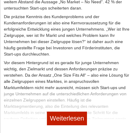
weitem Abstand die Aussage „No Market – No Need“. 42 % der
einreichen
untersuchten Start-ups scheiterten daran.
Sie sind kein Mitglied der IHK oder HWK, daher entfallen die
Die präzise Kenntnis des Kundenproblems und der
Kammergebühren
Kundenanforderungen ist also eine Kernvoraussetzung für die
2. Lassen Sie einen ansprechenden Internetauftritt erstellen
erfolgreiche Entwicklung eines jungen Unternehmens. „Wer ist Ihre
Zielgruppe, wer ist Ihr Markt und welches Problem kann Ihr
Dafür müssen Sie zunächst wohl etwas Geld investieren, eine
Unternehmen bei dieser Zielgruppe lösen?“ ist daher auch eine
moderne Webseite mit ansprechendem und professionellen
häufig gestellte Frage bei Investoren und Förderinstituten, die
Design, welche suchmaschinenoptimiert ist, wird Ihnen jedoch auf
Start-ups durchleuchten.
lange Sicht deutlich mehr nützen, da Sie damit mehr Kund/innen
überzeugen.
Vor diesem Hintergrund ist es gerade für junge Unternehmen
wichtig, den Zielmarkt und dessen Anforderungen präzise zu
3. Gehen Sie mit klarer Struktur an Ihre Aufträge heran und
verstehen. Da der Ansatz „One Size Fits All“ – also eine Lösung für
behalten Sie die Übersicht
alle Zielgruppen eines Marktes, in anspruchsvollen
Effizientes Arbeiten ist Pflicht, denn die Konkurrenz ist groß und
Marktumfeldern nicht mehr ausreicht, müssen sich Start-ups und
viele Arbeitsschritte, die Übersetzer/innen nebenbei erledigen
junge Unternehmen auf die unterschiedlichen Anforderungen von
müssen, werden bei der Preiskalkulation gern vernachlässigt.
einzelnen Zielgruppen einstellen. Häufig ist die
Marktsegmentierung, also die Einteilung des relevanten
Wichtige Kontakte für selbstständige Übersetzer/innen
Marktumfelds in seine Untergruppen, der erste Schritt für die
Weiterlesen
saubere Definition und Analyse der relevanten Zielgruppen sowie
Branchenkontakte:
ihrer Anforderungen.
Bundesverband der Dolmetscher und Übersetzer e.V. (BDÜ)