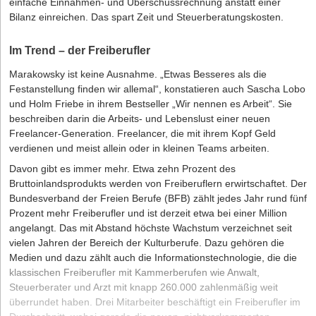
einfache Einnahmen- und Überschussrechnung anstatt einer
Bilanz einreichen. Das spart Zeit und Steuerberatungskosten.
Im Trend – der Freiberufler
Marakowsky ist keine Ausnahme. „Etwas Besseres als die
Festanstellung finden wir allemal“, konstatieren auch Sascha Lobo
und Holm Friebe in ihrem Bestseller „Wir nennen es Arbeit“. Sie
beschreiben darin die Arbeits- und Lebenslust einer neuen
Freelancer-Generation. Freelancer, die mit ihrem Kopf Geld
verdienen und meist allein oder in kleinen Teams arbeiten.
Davon gibt es immer mehr. Etwa zehn Prozent des
Bruttoinlandsprodukts werden von Freiberuflern erwirtschaftet. Der
Bundesverband der Freien Berufe (BFB)
zählt jedes Jahr rund fünf
Prozent mehr Freiberufler und ist derzeit etwa bei einer Million
angelangt. Das mit Abstand höchste Wachstum verzeichnet seit
vielen Jahren der Bereich der Kulturberufe. Dazu gehören die
Medien und dazu zählt auch die Informationstechnologie, die die
klassischen Freiberufler mit Kammerberufen wie Anwalt,
Steuerberater und Arzt mit knapp 260.000 zahlenmäßig weit
überrundet haben. Drei Mitarbeiter beschäftigt ein Freiberufler im