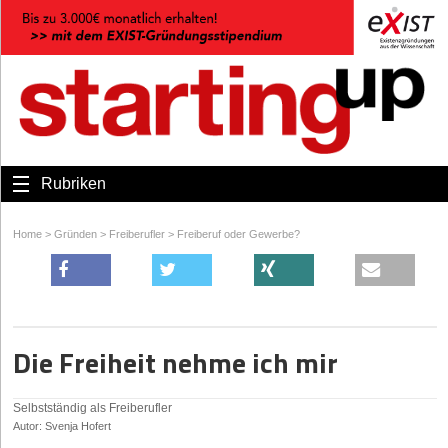
Rubriken
Home
>
Gründen
>
Freiberufler
>
Freiberuf oder Gewerbe?
Die Freiheit nehme ich mir
Selbstständig als Freiberufler
Autor: Svenja Hofert