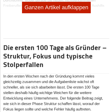
Durchschnitt, wobei gerade die neuen, nichtverkammerten
Freiberufler oft allein arbeiten oder bestenfalls mit einer Aushilfe.
Ganzen Artikel aufklappen
Weil dieser Bereich sich so rasant ändert und ständig neue Berufe
und Tätigkeiten schafft, ist hier allerdings die Abgrenzung als
Freiberufler am schwierigsten. Freiberufler ist ein angesagter und
viel verwendeter Begriff. Oft wird er fälschlicherweise gleichgesetzt
mit Solo- oder Kleinunternehmer oder auch Freelancer – der
Anfang der häufigen Begriffsverwirrung. Denn viele Freiberufler,
Die ersten 100 Tage als Gründer –
die sich so fühlen, sind eigentlich gar keine Freiberufler nach §18
des
Einkommensteuergesetzes
. Der Autor Martin Massow
Struktur, Fokus und typische
(„Freiberufleratlas“) nennt sie „gewerbliche Freiberufler“, also
Menschen, die wie Freiberufler arbeiten und denken, vom
Stolperfallen
Steuerstatus her aber Gewerbetreibende sind, weil Sie
beispielsweise etwas vermitteln oder verkaufen.
In den ersten Wochen nach der Gründung kommt vieles
„Echte“ Freiberufler dagegen haben einen bevorzugten
gleichzeitig zusammen und die Aufgabenliste wächst oft
Steuerstatus, weil Gewerbesteuer für sie nicht anfällt.
schneller, als sie sich abarbeiten lässt. Die ersten 100 Tage
Gewerbetreibende müssen ab 30.000 Euro Gewinn oder 500.000
stellen deshalb häufig wichtige Weichen für die weitere
Euro Umsatz bilanzieren. Sie sind auch Pflichtmitglied in der
Entwicklung eines Unternehmens. Der folgende Beitrag zeigt,
Industrie- und Handelskammer, was je nach Gewinn schon mal
wie sich in dieser Phase Struktur schaffen lässt, worauf der
150 Euro oder mehr im Jahr kostet. Freiberuflichkeit ist deshalb
gerade für Einzelkämpfer von Vorteil, erst recht, wenn der
Fokus liegen sollte und welche Fehler häufig auftreten.