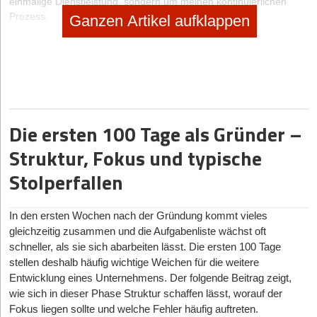
einmalige Dienstleistung, sondern um meinen kontinuierlichen
Prozess.
Ganzen Artikel aufklappen
Branchen-Insights für selbstständige SEO-Berater
In vielen Fällen sind selbstständige SEO-Berater Autodidakten,
denn SEO kann man bisher kaum studieren. Manche IHKs bieten
Fortbildungen im SEO-Bereich an, die sich aber eher an ungeübte
Anwender richten als an künftige Profis. Wichtiger sind in jedem
Die ersten 100 Tage als Gründer –
Fall praktische Erfahrungen, die man zunächst am besten als
Trainee On the Job erwerben sollte. Mehr dazu z.B. im Blog
Struktur, Fokus und typische
www.seo-trainee.de
Stolperfallen
Wer über das entsprechende SEO-Know-how verfügt, sollte sich
nicht scheuen, sein Angebot voll auf das Thema SEO-Beratung
bzw. Online-Marketing zu fokussieren. Das ist auf jeden Fall
In den ersten Wochen nach der Gründung kommt vieles
glaubwürdiger, als einen Bauchkasten an Leistungen
gleichzeitig zusammen und die Aufgabenliste wächst oft
mitzuschleppen, wie Webdesign oder Bannerdesign, Hosting etc.
schneller, als sie sich abarbeiten lässt. Die ersten 100 Tage
Wichtig ist allerdings ein gutes aktives Netzwerk an Spezialisten
stellen deshalb häufig wichtige Weichen für die weitere
auch aus anderen Bereichen, damit man dem Kunden im
Entwicklung eines Unternehmens. Der folgende Beitrag zeigt,
Zweifelsfall passende Empfehlungen geben kann.
wie sich in dieser Phase Struktur schaffen lässt, worauf der
Viele SEO-Berater starten erst einmal nebenberuflich als
Fokus liegen sollte und welche Fehler häufig auftreten.