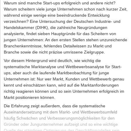
(Wortwiederholungen ausgenommen). Arbeiten wie Korrektorate
Warum sind manche Start-ups erfolgreich und andere nicht?
kundenorientierte Beratung tragen sie maßgeblich zur finanziellen
etablieren können. Los geht’s:
werden oft nach Stunden abgerechnet. Da die Preise aber
Warum scheitern viele junge Unternehmen schon nach kurzer Zeit,
Stabilität und zum Wachstum ihrer Klienten bei.
individuell nach Sprachen auch hier unterschiedlich sind, sollten
während einige wenige eine beeindruckende Entwicklung
Sie sich über die Preise schlau machen, die Ihre Kolleg/innen in
verzeichnen? Eine Untersuchung der Deutschen Industrie- und
den jeweiligen Sprachen verlangen. Eins ist jedoch sicher: Wenn
Handelskammer (DIHK), die zahlreiche Neugründungen
Sie es auf einfach verdientes Geld abgesehen haben, ist
analysierte, findet sieben Hauptgründe für das Scheitern von
Übersetzer/in wahrscheinlich nicht der richtige Job für Sie. Zwar
jungen Unternehmen: An den ersten Stellen stehen unzureichende
haben Sie viele Freiheiten, besonders was die Wahl Ihrer
Branchenkenntnisse, fehlendes Detailwissen zu Markt und
Arbeitszeiten und Arbeitsorte betrifft, dafür müssen Sie jedoch
Branche sowie die nicht präzise umrissene Zielgruppe.
auch mit ständiger Erreichbarkeit und laufenden Verhandlungen
Vor diesem Hintergrund wird deutlich, wie wichtig die
mit Kund/innen rechnen.
systematische Marktanalyse und Wettbewerbsanalyse für Start-
ups, aber auch die laufende Marktbeobachtung für junge
Erste Schritte: Darauf müssen Sie als selbstständige/r
Unternehmen ist: Nur wer Markt, Kunden und Wettbewerb genau
Übersetzer/in achten
kennt und einschätzen kann, wird auf die Marktanforderungen
Steht Ihr Entschluss fest und Sie möchten sich als Übersetzer/in
richtig reagieren können und so sein Unternehmen erfolgreich im
selbstständig machen, sind die folgenden Punkte wichtig:
Markt positionieren können.
Die Erfahrung zeigt außerdem, dass die systematische
1. Melden Sie sich beim Finanzamt an
Auseinandersetzung mit dem Markt- und Wettbewerbsumfeld
Dies kann bei Übersetzer/innen mit nachweisbarer Ausbildung
häufig Schwächen und Verbesserungsmöglichkeiten für den
meist als Freiberufler/in geschehen, sprich, Sie müssen hierfür
Gründer oder Jungunternehmer aufzeigt und so eine wichtige
kein Gewerbe anmelden. Passen Sie allerdings auf, fall Sie mit
Quelle der ständigen Optimierung des Geschäftsmodelles sein