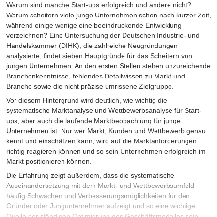
Warum sind manche Start-ups erfolgreich und andere nicht?
Software-Geschäftsmodelle zum Einsatz, die sich nach folgenden
kundenorientierte Beratung tragen sie maßgeblich zur finanziellen
Warum scheitern viele junge Unternehmen schon nach kurzer Zeit,
Kriterien unterscheiden lassen:
Stabilität und zum Wachstum ihrer Klienten bei.
während einige wenige eine beeindruckende Entwicklung
Nach Zielgruppe
verzeichnen? Eine Untersuchung der Deutschen Industrie- und
Handelskammer (DIHK), die zahlreiche Neugründungen
B2B-Software.
Du benötigst ein engagiertes Vertriebsteam für
analysierte, findet sieben Hauptgründe für das Scheitern von
lange Verkaufszyklen, das persönliche Beziehungen zu B2B-
jungen Unternehmen: An den ersten Stellen stehen unzureichende
Kunden aufbauen und diese langfristig betreuen wird. B2B-
Branchenkenntnisse, fehlendes Detailwissen zu Markt und
Produkte sollten an individuelle Bedürfnisse von B2B-Kunden
Branche sowie die nicht präzise umrissene Zielgruppe.
einfach angepasst warden können. Du musst auch über
umfassende Support-Leistungen wie Integration, Migration oder
Vor diesem Hintergrund wird deutlich, wie wichtig die
Weiterentwicklung denken, die dein Softwareunternehmen B2B-
systematische Marktanalyse und Wettbewerbsanalyse für Start-
Kunden bereitstellen kann.
ups, aber auch die laufende Marktbeobachtung für junge
Unternehmen ist: Nur wer Markt, Kunden und Wettbewerb genau
B2C-Software.
Um dein Produkt sowie deine Dienstleistungen an
kennt und einschätzen kann, wird auf die Marktanforderungen
Endverbraucher zu verkaufen, brauchst du digitales Marketing. Es
richtig reagieren können und so sein Unternehmen erfolgreich im
umfasst vielfältige Marketingaktivitäten und Maßnahmen, die
Markt positionieren können.
unter Einsatz verschiedener digitaler Instrumente (darunter auch
Website, soziale Netzwerke, Live-Chats) durchgeführt werden und
Die Erfahrung zeigt außerdem, dass die systematische
für die Markenbekanntheit sorgen müssen.
Auseinandersetzung mit dem Markt- und Wettbewerbsumfeld
häufig Schwächen und Verbesserungsmöglichkeiten für den
Nach Preisgestaltung und Umsatzarten
Gründer oder Jungunternehmer aufzeigt und so eine wichtige
Quelle der ständigen Optimierung des Geschäftsmodelles sein
Umsatz mit einem Produkt