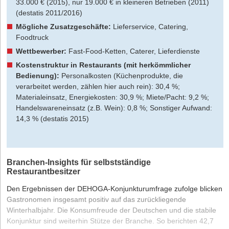
33.000 € (2015), nur 19.000 € in kleineren Betrieben (2011)
(destatis 2011/2016)
Mögliche Zusatzgeschäfte:
Lieferservice, Catering,
Foodtruck
Wettbewerber:
Fast-Food-Ketten, Caterer, Lieferdienste
Kostenstruktur in Restaurants (mit herkömmlicher
Bedienung):
Personalkosten (Küchenprodukte, die
verarbeitet werden, zählen hier auch rein): 30,4 %;
Materialeinsatz, Energiekosten: 30,9 %; Miete/Pacht: 9,2 %;
Handelswareneinsatz (z.B. Wein): 0,8 %; Sonstiger Aufwand:
14,3 % (destatis 2015)
Branchen-Insights für selbstständige
Restaurantbesitzer
Den Ergebnissen der DEHOGA-Konjunkturumfrage zufolge blicken
Gastronomen insgesamt positiv auf das zurückliegende
Winterhalbjahr. Die Konsumfreude der Deutschen und die stabile
Konjunktur sind weiterhin Stütze der Branche. So berichten 42,7