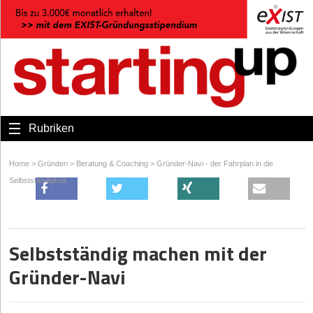
Rubriken
Home
>
Gründen
>
Beratung & Coaching
>
Gründer-Navi - der Fahrplan in die
Selbstständigkeit
Selbstständig machen mit der
Gründer-Navi