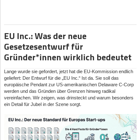
angehende Gründerinnen und Gründer.
Registrierte User können jedem Schritt einen Status zuweisen und persönliche Notizen
abspeichern
Übrigens: Wer sich kostenlos registriert, wird auch per Newsletter
EU Inc.: Was der neue
über neue Tools und Erweiterungen der GRÜNDER-NAVI auf dem
Laufenden gehalten.
Gesetzesentwurf für
Die GRÜNDER-NAVI begleitet den Gründer mit hunderten
Gründer*innen wirklich bedeutet
wertvollen Praxistipps von der Entwicklung und dem Shaping der
Geschäftsidee über die Planungsphase bis hin zum fertigen
Unternehmen. Erfolgreich selbstständig machen – mit der
Lange wurde sie gefordert, jetzt hat die EU-Kommission endlich
GRÜNDER-NAVI haben Sie die strukturierte Step-by-Step-
geliefert: Der Entwurf für die „EU Inc.“ Ist da. Sie soll das
Anleitung zur Hand.
europäische Pendant zur US-amerikanischen Delaware C-Corp
werden und das Gründen über Grenzen hinweg radikal
© RDNE Stock project auf Pexels
vereinfachen. Wir zeigen, was drinsteckt und warum besonders
Beginnen Sie jetzt mit dem 1. Schritt der Gründer-Navi, der
Das Wichtigste in Kürze
ein Detail für Jubel in der Szene sorgt.
Fragephase:
Die Eröffnung eines Bestattungsinstituts fällt nach HwO
Anlage B unter die zulassungsfreien Handwerke.
Ein Meisterbrief ist für die Gründung nicht erforderlich.
Zur Überblickseite mit allen Phasen, und Haupt-Steps:
Der realistische Kapitalbedarf für eine Neugründung im Jahr
2026 liegt zwischen 50.000 und 150.000 Euro.