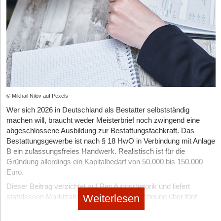
© Mikhail Nilov auf Pexels
Auf der Dashboard-Seite erhalten registrierte User einen Überblick, welche Schritte
bereits erledigt, angefangen bzw. noch offen sind
Wer sich 2026 in Deutschland als Bestatter selbstständig
machen will, braucht weder Meisterbrief noch zwingend eine
abgeschlossene Ausbildung zur Bestattungsfachkraft. Das
Bestattungsgewerbe ist nach § 18 HwO in Verbindung mit Anlage
B ein zulassungsfreies Handwerk. Realistisch ist für die
Gründung allerdings ein Kapitalbedarf von 50.000 bis 150.000
Euro.
Dieser Beitrag verzichtet auf Berufungsrhetorik und liefert
Weiterlesen
stattdessen Marktzahlen, eine Aufwandsrechnung über fünf
Jahre sowie einen Vergleich von vier realen Gründungspfaden.
Das Ziel ist eine belastbare Entscheidungsgrundlage für