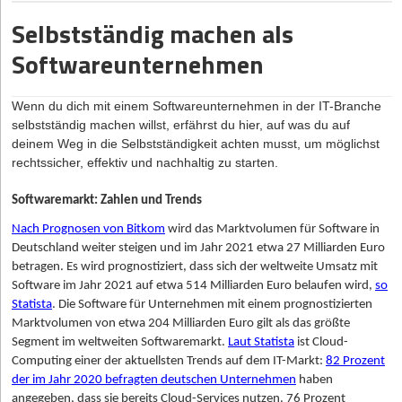
achten solltest, wenn du den Businessplan erstellst, erährst du
umkrempelt, gefährdet im schlimmsten Fall bestehende
Selbstständig machen als
hier.
Kund*innenbeziehungen und demotiviert das Team.
Softwareunternehmen
Mitarbeitende eng einzubinden: Das Team eines Unter­
Warum brauchst du als Gründer*in einen Businessplan?
nehmens verfügt über das operative Wissen und prägt die
Wenn es um die Finanzierung deiner Firma geht, ist ein
Unternehmenskultur. Ihre Unterstützung ist daher für einen
Wenn du dich mit einem Softwareunternehmen in der IT-Branche
vollständiger und übersichtlicher Businessplan das A und O. Denn
erfolgreichen Übergang unerlässlich. Wer die Nachfolge
selbstständig machen
willst, erfährst du hier, auf was du auf
wie der Name schon sagt, dient er dazu, die Gründung deines
antritt, sollte daher auf offene Gespräche, klare Perspek­tiven
deinem Weg in die Selbstständigkeit achten musst, um möglichst
Unternehmens zu planen und den Kapitalbedarf zu erfassen. Und
und echte Wertschätzung setzen. Denn nur so entsteht
rechtssicher, effektiv und nachhaltig zu starten.
bildet somit das Fundament für die Realisierung eines
Vertrauen in die neue Geschäftsführung.
erfolgreichen Geschäftskonzepts. Er fungiert sozusagen als
Übergangsphase mit dem/der Alteigentümer*in: Ebenfalls
Softwaremarkt: Zahlen und Trends
Geschäftsplan, den du erstellen musst, um mögliche Geldgeber
zentral für den Erfolg einer Nachfolge ist der/die frühere
davon zu überzeugen, in deine Firma zu investieren. Damit
Nach Prognosen von Bitkom
wird das Marktvolumen für Software in
Eigentümer*in. Mit ihm/ihr sollte eine Übergangszeit
umfasst er folgende Funktionen:
Deutschland weiter steigen und im Jahr 2021 etwa 27 Milliarden Euro
vereinbart werden. Eine solche kann helfen, bestehende
betragen. Es wird prognostiziert, dass sich der weltweite Umsatz mit
Präzisierung des Geschäftsmodells
Beziehungen zu Kund*innen und Lieferant*innen sowie das
Software im Jahr 2021 auf etwa 514 Milliarden Euro belaufen wird,
so
implizite Wissen über das Unternehmen zu bewahren.
Festlegung strategischer und betriebswirtschaftlicher Ziele
Statista
. Die Software für Unternehmen mit einem prognostizierten
Der/die Alteigentümer*in kann den/die neue(n) Eigentümer*in
Überprüfung der Geschäftsidee hinsichtlich Durchführbarkeit
Marktvolumen von etwa 204 Milliarden Euro gilt als das größte
noch begleiten und schrittweise einführen, was
und wirtschaftlichen Erfolgsaussichten
Segment im weltweiten Softwaremarkt.
Laut Statista
ist Cloud-
Unsicherheiten bei allen Beteiligten reduziert. Aus diesem
Voraussetzung zur Beantragung öffentlicher Fördermittel
Computing einer der aktuellsten Trends auf dem IT-Markt:
82 Prozent
Grund werden Unternehmensverkäufe oft so strukturiert,
der im Jahr 2020 befragten deutschen Unternehmen
haben
dass ein Teil des Kaufpreises erst nach einer erfolgreichen
Basis für zukünftige unternehmerische Strategien und
angegeben, dass sie bereits Cloud-Services nutzen. 76 Prozent