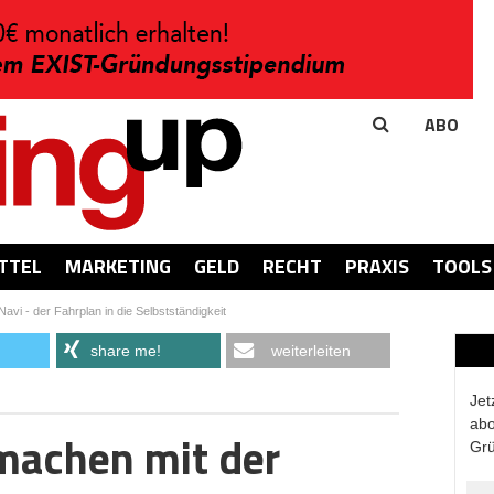
ABO
TTEL
MARKETING
GELD
RECHT
PRAXIS
TOOLS
avi - der Fahrplan in die Selbstständigkeit
share me!
weiterleiten
Jet
abo
machen mit der
Grü