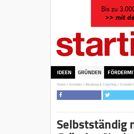
IDEEN
GRÜNDEN
FÖRDERMI
Home
>
Gründen
>
Beratung & Coaching
>
Gründer-N
Selbstständig 