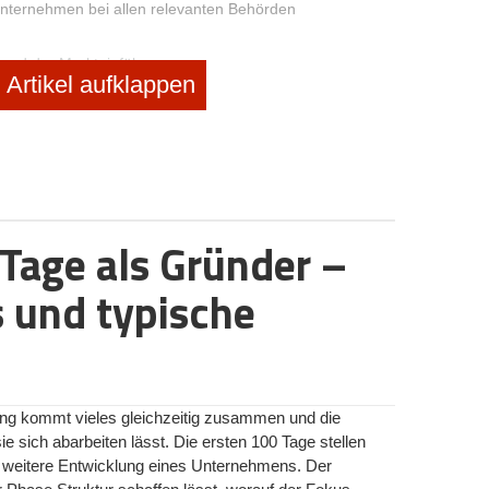
Unternehmen bei allen relevanten Behörden
 und der Markteinführung.
Artikel aufklappen
fbau des Controlling, Ihr Unternehmen ist operativ.
UND FUNKTIONEN ZUM SELBSTSTÄNDIG MACHEN
e GRÜNDER-NAVI außerdem als vollständigen Gründungs-
erhält man – außer den allgemein zugänglichen Inhalten
ive Tools. So erkennt man stets den Status jedes
 Tage als Gründer –
der gesamten Gründung. Man sieht, welche Schritte noch
selbstständig zu machen.
s und typische
em Step gespeichert werden, und zahlreiche online-Tools
usinessplan-Vorlage etc. werden freigeschaltet.
ng kommt vieles gleichzeitig zusammen und die
sie sich abarbeiten lässt. Die ersten 100 Tage stellen
e weitere Entwicklung eines Unternehmens. Der