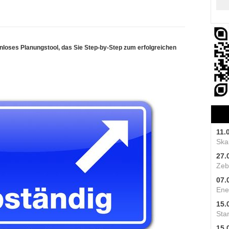
enloses Planungstool, das Sie Step-by-Step zum erfolgreichen
11.
Skal
27.
Zeb
07.
Ene
15.
Star
15.