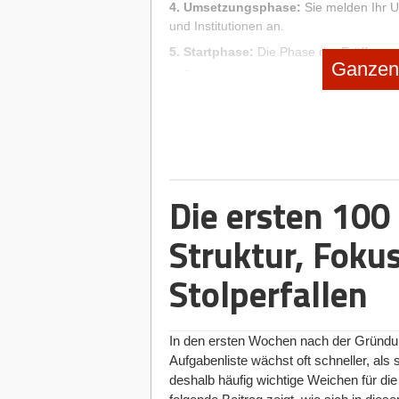
4. Umsetzungsphase:
Sie melden Ihr 
und Institutionen an.
5. Startphase:
Die Phase der Eröffnung
Ganzen 
6. Überprüfungsphase:
Es folgt der Au
FÜR REGISTRIERTE USER: EXTRA TOOLS 
Wer sich kostenlos registriert kann di
Projektplaner benutzen. In diesem Fall 
der GRÜNDER-NAVI – zahlreiche interakt
Die ersten 100
einzelnen Schritts und den Fortschritt 
zu erledigen sind, um sich erfolgreich 
Struktur, Foku
Auch können persönliche Notizen zu jed
wie Gründertests, Excel-Finanzplaner, B
Stolperfallen
In den ersten Wochen nach der Gründu
Aufgabenliste wächst oft schneller, als 
deshalb häufig wichtige Weichen für di