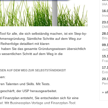
IAA
16.
Inv
23.
DME
 für alle, die sich selbständig machen, ist ein Step-by-
28.
Bit
nehmensgründung. Sämtliche Schritte auf dem Weg zur
Reihenfolge detailliert mit klaren
09.
haben Sie das gesamte Gründungswissen übersichtlich
deG
n wesentlichen Schritt auf dem Weg in die
15.
Fra
17.
ASEN AUF DEM WEG ZUR SELBSTSTÄNDIGKEIT
Ent
sen:
20.
Per
en Talenten und Skills. Mit Tests.
 geschärft, der USP herausgearbeitet.
» al
 Finanzplan entsteht, Sie entscheiden sich für eine
l. Mit Businessplan-Vorlage und Finanzplan-Tool.