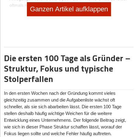
oftmals nicht besteht.
Ganzen Artikel aufklappen
Die Vorteile des Home Office für Gründer
Zunächst einmal ist das Home Office vor allem eines:
kostengünstig. Richtet man sich sein Büro in den eigenen vier
Wänden ein, fallen zusätzliche Mieten und teure
Maklerprovisionen gar nicht erst an.
Die ersten 100 Tage als Gründer –
Auch muss nicht jeden Tag geld- und zeitaufwändig zum Büro
Struktur, Fokus und typische
gependelt werden. Gerade in der Startphase einer
Unternehmensgründung, sind diese Kosten- und
Stolperfallen
Zeitersparnisse nicht zu unterschätzen.
Für Nebenerwerbsgründer bietet ein Home Office so auch die
In den ersten Wochen nach der Gründung kommt vieles
Möglichkeit, die Unternehmensentwicklung bequem von zu
gleichzeitig zusammen und die Aufgabenliste wächst oft
Hause aus, neben dem Hauptberuf, voranzutreiben.
schneller, als sie sich abarbeiten lässt. Die ersten 100 Tage
Ein weiterer Vorteil, den das Arbeiten von zu Hause aus bietet,
stellen deshalb häufig wichtige Weichen für die weitere
ist die flexible Zeiteinteilung. Heimarbeit macht es möglich,
Entwicklung eines Unternehmens. Der folgende Beitrag zeigt,
selbst zu entscheiden, wann man welche Aufgaben angeht.
wie sich in dieser Phase Struktur schaffen lässt, worauf der
Dadurch wird es für Gründer möglich, ihre Arbeitszeiten besser
Fokus liegen sollte und welche Fehler häufig auftreten.
um den Alltag herum zu planen. Das macht beispielsweise auch