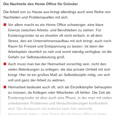
Die Nachteile des Home Office für Gründer
Die Arbeit von zu Hause aus bringt allerdings auch eine Reihe von
Nachteilen und Problemquellen mit sich.
Vor allem macht es ein Home Office schwieriger, eine klare
Grenze zwischen Arbeits- und Berufsleben zu ziehen. Für
Existenzgründer ist es ohnehin oft nicht einfach, in all dem
Stress, den ein Unternehmensaufbau mit sich bringt, auch noch
Raum für Freizeit und Entspannung zu lassen. Ist dann der
Arbeitsplatz räumlich so nah und somit ständig verfügbar, ist die
Gefahr zur Selbstausbeutung groß.
Auch muss man bei der Heimarbeit vorsichtig sein, nicht den
vielen Ablenkungen zu erliegen, die das private Umfeld mit sich
bringt. Hier ist ein großes Maß an Selbstdisziplin nötig, um sich
voll und ganz der Arbeit zu widmen.
Heimarbeit bedeutet auch oft, sich als Einzelkämpfer behaupten
zu müssen, da Kollegen oder Mitarbeiter oft fehlen. Die Zeit als
Existenzgründer ist aber auch eine Phase, in der man mit vielen
unbekannten Problemen und Herausforderungen konfrontiert
wird. Der Austausch mit anderen kann hier wertvolle
Anregungen liefern, eine Option die im Home Office so leider