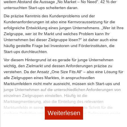
das Potenzial solcher Kooperationen voll auszuschöpfen, bietet
weitem Abstand die Aussage „No Market – No Need“. 42 % der
es sich an, einen
Multi Listing Service
(MLS) zu nutzen: einen
untersuchten Start-ups scheiterten daran.
Online-Marktplatz, über den angeschlossene Makler einander
Die präzise Kenntnis des Kundenproblems und der
Einsicht in Objektbestände gewähren und
Kundenanforderungen ist also eine Kernvoraussetzung für die
Gemeinschaftsgeschäfte initiieren können.
erfolgreiche Entwicklung eines jungen Unternehmens. „Wer ist Ihre
Unternehmenspartnerschaften schließen:
Neben anderen
Zielgruppe, wer ist Ihr Markt und welches Problem kann Ihr
Immobilienmaklern kommen weitere lokale Unternehmen für
Unternehmen bei dieser Zielgruppe lösen?“ ist daher auch eine
eine Partnerschaft in Frage, wie etwa Banken, Versicherer oder
häufig gestellte Frage bei Investoren und Förderinstituten, die
Notare. Will beispielsweise ein Bankkunde eine Immobilie
Start-ups durchleuchten.
verkaufen, kann ihm die Bank ihren Partnermakler empfehlen.
Vor diesem Hintergrund ist es gerade für junge Unternehmen
Das schafft Vertrauen und stärkt die Reputation des
wichtig, den Zielmarkt und dessen Anforderungen präzise zu
Immobilienmaklers in der Region.
verstehen. Da der Ansatz „One Size Fits All“ – also eine Lösung für
In einem Berufsverband Mitglied werden:
Die Mitgliedschaft
alle Zielgruppen eines Marktes, in anspruchsvollen
in einem Berufsverband hat mehrere Vorteile, allen voran den
Marktumfeldern nicht mehr ausreicht, müssen sich Start-ups und
eindeutigen Qualitätsnachweis. Der
IVD
und der
BVFI
junge Unternehmen auf die unterschiedlichen Anforderungen von
(Bundesverband für die Immobilienwirtschaft) stellen hohe
einzelnen Zielgruppen einstellen. Häufig ist die
Anforderungen an ihre Mitglieder. Dafür erhalten sie wertvolle
Marktsegmentierung, also die Einteilung des relevanten
Förderung, wie etwa unterstützende Marketingaktivitäten,
Marktumfelds in seine Untergruppen, der erste Schritt für die
Weiterlesen
kostengünstige Fortbildungen oder Zugang zum
saubere Definition und Analyse der relevanten Zielgruppen sowie
verbandseigenen Immobilienportal.
ihrer Anforderungen.