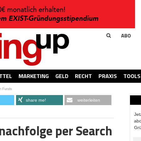
ABO
TTEL
MARKETING
GELD
RECHT
PRAXIS
TOOLS
h Funds
share me!
weiterleiten
Jet
abo
achfolge per Search
Grü