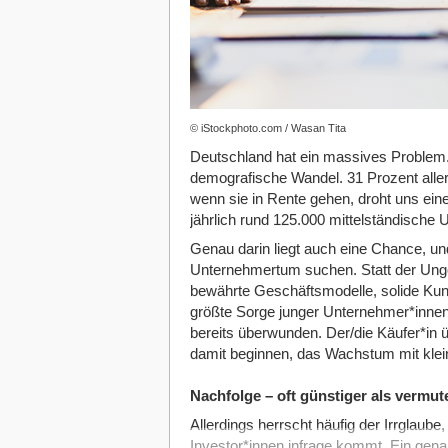
© iStockphoto.com / Wasan Tita
Deutschland hat ein massives Problem. 
demografische Wandel. 31 Prozent alle
wenn sie in Rente gehen, droht uns ein
jährlich rund 125.000 mittelständische
Genau darin liegt auch eine Chance, u
Unternehmertum suchen. Statt der Unge
bewährte Geschäftsmodelle, solide Kun
größte Sorge junger Unternehmer*innen,
bereits überwunden. Der/die Käufer*in 
damit beginnen, das Wachstum mit kle
Nachfolge – oft günstiger als vermut
Allerdings herrscht häufig der Irrglaub
Investor*innen infrage kommt. Ein gena