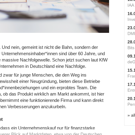
IAA
16.
Inv
23.
DME
28.
Und nein, gemeint ist nicht die Bahn, sondern der
Bit
r Unternehmensin­haber*innen sind über 60 Jahre, und
09.
e massive Nachfolgewelle. Schon jetzt suchen laut KfW
deG
 Unternehmen in Deutschland eine Nachfolge.
15.
nd zwar für junge Menschen, die den Weg ins
Fra
wissheit einer Neugründung, bieten diese Betriebe
17.
d*innenbeziehungen und ein erprobtes Team. Die
Ent
 ob das Produkt wirklich am Markt ankommt, ist hier
20.
übernimmt eine funktionierende Firma und kann direkt
Per
inen Verbesserungen anzukurbeln.
» al
et
e, dass ein Unternehmenskauf nur für finanzstarke
uerer Blick auf Marktdaten, etwa von der Deutschen