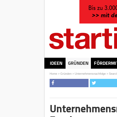
IDEEN
GRÜNDEN
FÖRDERMI
Home
>
Gründen
>
Unternehmensnachfolge
>
Searc
Unternehmensn