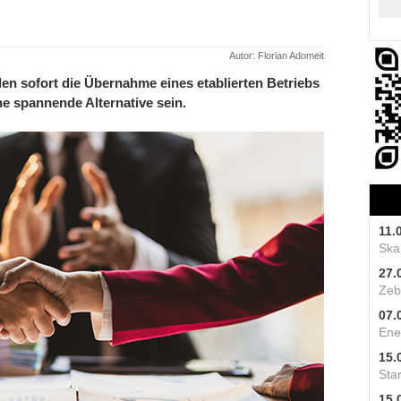
Autor: Florian Adomeit
 sofort die Übernahme eines etablierten Betriebs
e spannende Alternative sein.
11.
Skal
27.
Zeb
07.
Ene
15.
Star
15.