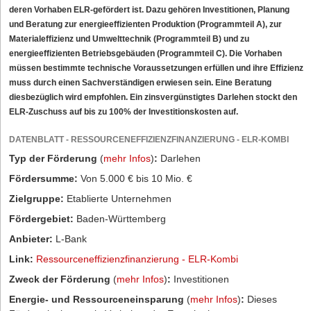
deren Vorhaben ELR-gefördert ist. Dazu gehören Investitionen, Planung
und Beratung zur energieeffizienten Produktion (Programmteil A), zur
Materialeffizienz und Umwelttechnik (Programmteil B) und zu
energieeffizienten Betriebsgebäuden (Programmteil C). Die Vorhaben
müssen bestimmte technische Voraussetzungen erfüllen und ihre Effizienz
muss durch einen Sachverständigen erwiesen sein. Eine Beratung
diesbezüglich wird empfohlen. Ein zinsvergünstigtes Darlehen stockt den
ELR-Zuschuss auf bis zu 100% der Investitionskosten auf.
DATENBLATT - RESSOURCENEFFIZIENZFINANZIERUNG - ELR-KOMBI
Typ der Förderung
(
mehr Infos
)
:
Darlehen
Fördersumme:
Von 5.000 € bis 10 Mio. €
Zielgruppe:
Etablierte Unternehmen
Fördergebiet:
Baden-Württemberg
Anbieter:
L-Bank
Link:
Ressourceneffizienzfinanzierung - ELR-Kombi
Zweck der Förderung
(
mehr Infos
)
:
Investitionen
Energie- und Ressourceneinsparung
(
mehr Infos
)
:
Dieses