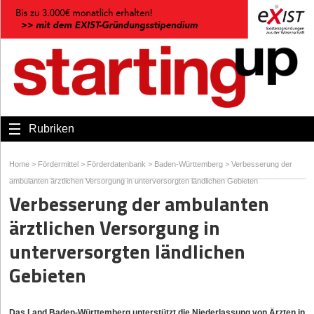
Rubriken
Home
>
Fördermittel
>
Förderdatenbank
>
Baden-Württemberg
>
Verbesserung der
ambulanten ärztlichen Versorgung in unterversorgten ländlichen Gebieten
Verbesserung der ambulanten
ärztlichen Versorgung in
unterversorgten ländlichen
Gebieten
Das Land Baden-Württemberg unterstützt die Niederlassung von Ärzten in