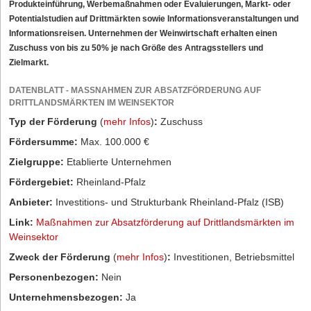
Produkteinführung, Werbemaßnahmen oder Evaluierungen, Markt- oder
Potentialstudien auf Drittmärkten sowie Informationsveranstaltungen und
Informationsreisen. Unternehmen der Weinwirtschaft erhalten einen
Zuschuss von bis zu 50% je nach Größe des Antragsstellers und
Zielmarkt.
DATENBLATT - MASSNAHMEN ZUR ABSATZFÖRDERUNG AUF D
RITTLANDSMÄRKTEN IM WEINSEKTOR
Typ der Förderung
(
mehr Infos
)
:
Zuschuss
Fördersumme:
Max. 100.000 €
Zielgruppe:
Etablierte Unternehmen
Fördergebiet:
Rheinland-Pfalz
Anbieter:
Investitions- und Strukturbank Rheinland-Pfalz (ISB)
Link:
Maßnahmen zur Absatzförderung auf Drittlandsmärkten im
Weinsektor
Zweck der Förderung
(
mehr Infos
)
:
Investitionen, Betriebsmittel
Personenbezogen:
Nein
Unternehmensbezogen:
Ja