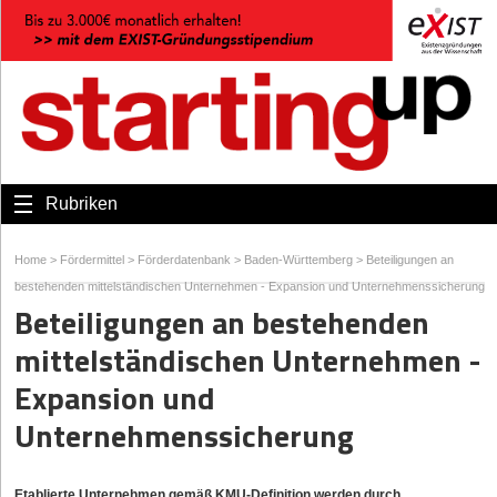
Rubriken
Home
>
Fördermittel
>
Förderdatenbank
>
Baden-Württemberg
>
Beteiligungen an
bestehenden mittelständischen Unternehmen - Expansion und Unternehmenssicherung
Beteiligungen an bestehenden
mittelständischen Unternehmen -
Expansion und
Unternehmenssicherung
Etablierte Unternehmen gemäß KMU-Definition werden durch