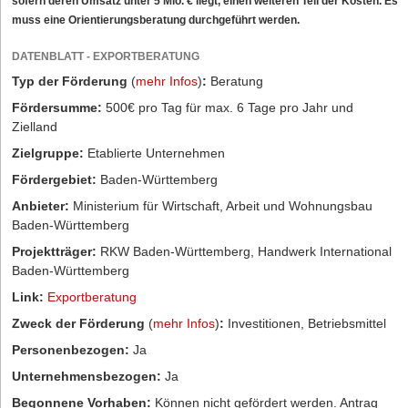
sofern deren Umsatz unter 5 Mio. € liegt, einen weiteren Teil der Kosten. Es
muss eine Orientierungsberatung durchgeführt werden.
DATENBLATT - EXPORTBERATUNG
Typ der Förderung
(
mehr Infos
)
:
Beratung
Fördersumme:
500€ pro Tag für max. 6 Tage pro Jahr und
Zielland
Zielgruppe:
Etablierte Unternehmen
Fördergebiet:
Baden-Württemberg
Anbieter:
Ministerium für Wirtschaft, Arbeit und Wohnungsbau
Baden-Württemberg
Projektträger:
RKW Baden-Württemberg, Handwerk International
Baden-Württemberg
Link:
Exportberatung
Zweck der Förderung
(
mehr Infos
)
:
Investitionen, Betriebsmittel
Personenbezogen:
Ja
Unternehmensbezogen:
Ja
Begonnene Vorhaben:
Können nicht gefördert werden. Antrag