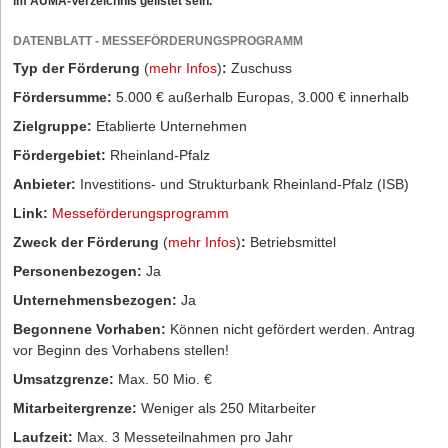
im AUMA-Verzeichnis gelistet sein.
DATENBLATT - MESSEFÖRDERUNGSPROGRAMM
Typ der Förderung
(
mehr Infos
)
:
Zuschuss
Fördersumme:
5.000 € außerhalb Europas, 3.000 € innerhalb
Zielgruppe:
Etablierte Unternehmen
Fördergebiet:
Rheinland-Pfalz
Anbieter:
Investitions- und Strukturbank Rheinland-Pfalz (ISB)
Link:
Messeförderungsprogramm
Zweck der Förderung
(
mehr Infos
)
:
Betriebsmittel
Personenbezogen:
Ja
Unternehmensbezogen:
Ja
Begonnene Vorhaben:
Können nicht gefördert werden. Antrag
vor Beginn des Vorhabens stellen!
Umsatzgrenze:
Max. 50 Mio. €
Mitarbeitergrenze:
Weniger als 250 Mitarbeiter
Laufzeit:
Max. 3 Messeteilnahmen pro Jahr