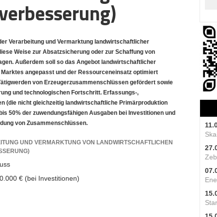
verbesserung)
er Verarbeitung und Vermarktung landwirtschaftlicher
diese Weise zur Absatzsicherung oder zur Schaffung von
agen. Außerdem soll so das Angebot landwirtschaftlicher
s Marktes angepasst und der Ressourceneinsatz optimiert
Tätigwerden von Erzeugerzusammenschlüssen gefördert sowie
erung und technologischen Fortschritt. Erfassungs-,
die nicht gleichzeitig landwirtschaftliche Primärproduktion
 bis 50% der zuwendungsfähigen Ausgaben bei Investitionen und
ründung von Zusammenschlüssen.
11.
Skal
EITUNG UND VERMARKTUNG VON LANDWIRTSCHAFTLICHEN
27.
SSERUNG)
Zeb
uss
07.
.000 € (bei Investitionen)
Ene
15.
Star
15.