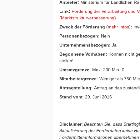
Anbieter:
Ministerium für Ländlichen 
Link:
Förderung der Verarbeitung und V
(Marktstrukturverbesserung)
Zweck der Förderung
(
mehr Infos
)
:
Inve
Personenbezogen:
Nein
Unternehmensbezogen:
Ja
Begonnene Vorhaben:
Können nicht ge
stellen!
Umsatzgrenze:
Max. 200 Mio. €
Mitarbeitergrenze:
Weniger als 750 Mita
Antragstellung:
Antrag an das zuständ
Stand vom:
29. Juni 2016
Disclaimer
:
Beachten Sie, dass StartingU
Aktualisierung der Förderdaten keine Haft
Fördermittel-Informationen übernehmen