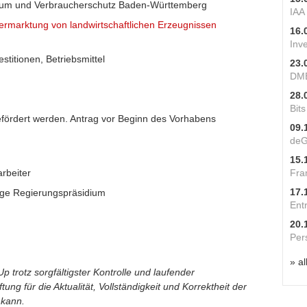
Raum und Verbraucherschutz Baden-Württemberg
IAA
ermarktung von landwirtschaftlichen Erzeugnissen
16.
Inv
stitionen, Betriebsmittel
23.
DME
28.
Bit
fördert werden. Antrag vor Beginn des Vorhabens
09.
deG
15.
rbeiter
Fra
17.
ige Regierungspräsidium
Ent
20.
Per
» al
p trotz sorgfältigster Kontrolle und laufender
ung für die Aktualität, Vollständigkeit und Korrektheit der
 kann.