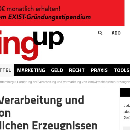
ABO
TTEL
MARKETING
GELD
RECHT
PRAXIS
TOOLS
rttemberg
>
Förderung der Verarbeitung und Vermarktung von landwirtschaftlichen Erzeugn
Verarbeitung und
Jet
on
abo
Grü
lichen Erzeugnissen