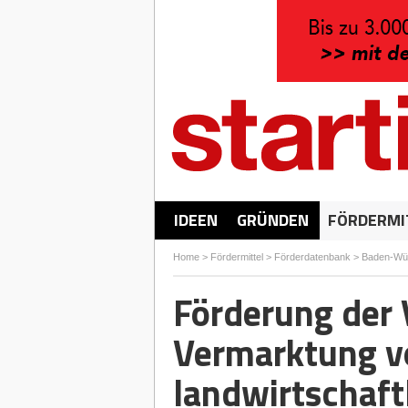
IDEEN
GRÜNDEN
FÖRDERMI
Home
>
Fördermittel
>
Förderdatenbank
>
Baden-Wü
Förderung der 
Vermarktung v
landwirtschaft