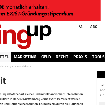
ABO
TTEL
MARKETING
GELD
RECHT
PRAXIS
TOOLS
rttemberg
>
Liquiditätskredit
it
Jet
abo
r Liquiditätsbedarf kleiner und mittelständischer Unternehmen
Grü
eruflern in Baden-Württemberg verbessert. Gefördert werden
ngen und Betriebsübernahmen. Es muss ein durch die Hausbank