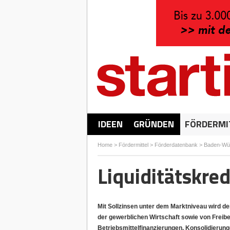
IDEEN
GRÜNDEN
FÖRDERMI
Home
>
Fördermittel
>
Förderdatenbank
>
Baden-Wü
Liquiditätskred
Mit Sollzinsen unter dem Marktniveau wird de
der gewerblichen Wirtschaft sowie von Freib
Betriebsmittelfinanzierungen, Konsolidieru