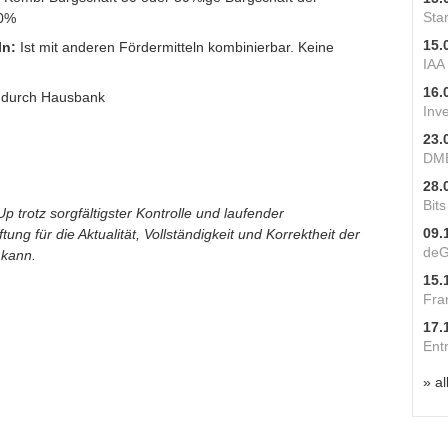
Star
80%
15.
ln:
Ist mit anderen Fördermitteln kombinierbar. Keine
IAA
16.
 durch Hausbank
Inv
23.
DME
28.
Bit
p trotz sorgfältigster Kontrolle und laufender
09.
ung für die Aktualität, Vollständigkeit und Korrektheit der
deG
 kann.
15.
Fra
17.
Ent
» al