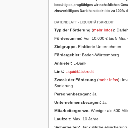
bestätigtes, tragfähiges wirtschaftliches Gesa
zinsverbilligtes Darlehen deckt bis zu 100% 
DATENBLATT - LIQUIDITÄTSKREDIT
Typ der Förderung
(
mehr Infos
)
:
Darle
Fördersumme:
Von 10.000 € bis 5 Mio. 
Zielgruppe:
Etablierte Unternehmen
Fördergebiet:
Baden-Württemberg
Anbieter:
L-Bank
Link:
Liquiditätskredit
Zweck der Förderung
(
mehr Infos
)
:
Inv
Sanierung
Personenbezogen:
Ja
Unternehmensbezogen:
Ja
Mitarbeitergrenze:
Weniger als 500 Mita
Laufzeit:
Max. 10 Jahre
Sicherheiten:
Bankübliche Absicherung,