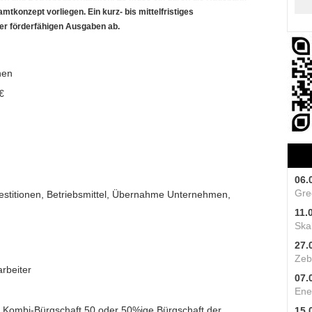
mtkonzept vorliegen. Ein kurz- bis mittelfristiges
der förderfähigen Ausgaben ab.
hen
€
06.
Gre
estitionen, Betriebsmittel, Übernahme Unternehmen,
11.
Skal
27.
Zeb
rbeiter
07.
Ene
 Kombi-Bürgschaft 50 oder 50%ige Bürgschaft der
15.