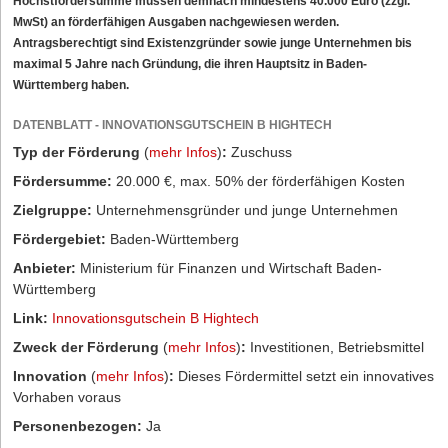
Höchstfördersumme müssen demnach mindestens 40.000 Euro (zzgl.
MwSt) an förderfähigen Ausgaben nachgewiesen werden.
Antragsberechtigt sind Existenzgründer sowie junge Unternehmen bis
maximal 5 Jahre nach Gründung, die ihren Hauptsitz in Baden-
Württemberg haben.
DATENBLATT - INNOVATIONSGUTSCHEIN B HIGHTECH
Typ der Förderung
(
mehr Infos
)
:
Zuschuss
Fördersumme:
20.000 €, max. 50% der förderfähigen Kosten
Zielgruppe:
Unternehmensgründer und junge Unternehmen
Fördergebiet:
Baden-Württemberg
Anbieter:
Ministerium für Finanzen und Wirtschaft Baden-
Württemberg
Link:
Innovationsgutschein B Hightech
Zweck der Förderung
(
mehr Infos
)
:
Investitionen, Betriebsmittel
Innovation
(
mehr Infos
)
:
Dieses Fördermittel setzt ein innovatives
Vorhaben voraus
Personenbezogen:
Ja