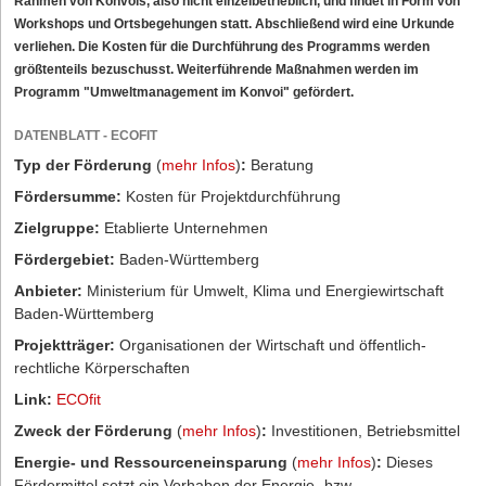
Rahmen von Konvois, also nicht einzelbetrieblich, und findet in Form von
Workshops und Ortsbegehungen statt. Abschließend wird eine Urkunde
verliehen. Die Kosten für die Durchführung des Programms werden
größtenteils bezuschusst. Weiterführende Maßnahmen werden im
Programm "Umweltmanagement im Konvoi" gefördert.
DATENBLATT - ECOFIT
Typ der Förderung
(
mehr Infos
)
:
Beratung
Fördersumme:
Kosten für Projektdurchführung
Zielgruppe:
Etablierte Unternehmen
Fördergebiet:
Baden-Württemberg
Anbieter:
Ministerium für Umwelt, Klima und Energiewirtschaft
Baden-Württemberg
Projektträger:
Organisationen der Wirtschaft und öffentlich-
rechtliche Körperschaften
Link:
ECOfit
Zweck der Förderung
(
mehr Infos
)
:
Investitionen, Betriebsmittel
Energie- und Ressourceneinsparung
(
mehr Infos
)
:
Dieses
Fördermittel setzt ein Vorhaben der Energie- bzw.