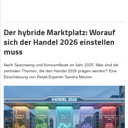
So wächst das Unternehmen formal. Informell bleibt es
den Tag. Investor*innen, Mentor*innen und Berater*innen sind
eine klare, empathische Kommunikation.
verschiedenen Medientypen, mit 1 Kopie an einem anderen
personalisiert.
Umlagen (U1, U2,
ca. 2,5 % vom Brutto
30,09 €
eingebunden. Und dennoch berichten viele Gründer*innen von
Standort. Automatisiere tägliche Backups kritischer Daten und
U3)
(kassenabhängig)
einem Gefühl, das sie selbst überrascht: innerer Isolation.
Solange Ergebnisse stimmen, fällt das kaum auf. Unter Druck
teste regelmäßig die Wiederherstellung. Zusätzlich solltest du
wird es spürbar.
Unfallversicherung
ca. 1,5 % vom Brutto
18,06 €
wichtige Daten auch außerhalb deines primären Cloud-Anbieters
Diese Einsamkeit ist selten sozial. Sie ist strukturell.
(BG)
(branchenabhängig)
Der hybride Marktplatz: Worauf
sichern, um Vendor-Lock-in-Risiken zu minimieren.
Die leisen Symptome
In der Frühphase ist Verantwortung extrem konzentriert. Anders
Gesamtkosten
Brutto + alle Nebenkosten
ca. 1.363,84
Wie erstelle ich ein realistisches Budget für Cloud-Kosten in
sich der Handel 2026 einstellen
als in gewachsenen Organisationen gibt es keine Gremien, die
der Startupphase?
Arbeitgeber
€
Machtprobleme beginnen selten spektakulär.
Entscheidungen kollektiv tragen. Keine etablierten
muss
Plane zunächst mit 5-15% deines monatlichen Umsatzes für
Hierarchieebenen, die Verantwortung verteilen. Kein operatives
Widerspruch wird vorsichtiger formuliert.
Cloud-Infrastruktur. Beginne mit dem kleinsten verfügbaren Paket
Korrektiv, das Last abfedert.
Ergebnis:
Du musst beim Werkstudentenprivileg mit
Meetings enden ohne echte Kontroverse.
und nutze Cost-Monitoring-Tools, um Kostenfallen zu vermeiden.
Lohnnebenkosten in Höhe von rund
Nach Sparzwang und Konsumflaute im Jahr 2025. Was sind die
12 % bis 14 %
auf das
Es gibt Austausch. Aber es gibt kein Geländer.
Entscheidungen werden weniger erklärt.
Setze automatische Ausgabenlimits und prüfe monatlich, welche
Bruttogehalt rechnen. Zum Vergleich: Bei regulär
zentralen Themen, die den Handel 2026 prägen werden? Eine
Services wirklich benötigt werden. Viele Anbieter haben versteckte
Führungskräfte orientieren sich stärker an vermuteten
sozialversicherungspflichtigen Festangestellten liegen die
Einschätzung von Retail-Expertin Sandra Meurer.
Wie Verantwortung Wahrnehmung verschiebt
Kosten für Datenübertragung oder Support.
Erwartungen als an eigener Überzeugung.
Lohnnebenkosten für den Arbeitgebenden bei deutlich über 20 %.
Forschung zur Entscheidungspsychologie zeigt seit Jahren: Wer
Welche häufigen Fehler machen Startup-Gründer beim Cloud-
Nach außen wirkt das Unternehmen effizient. Intern sinkt die
Management?
sich als allein verantwortlich erlebt, bewertet Risiken anders. Mit
Abgrenzung: Wann lohnt sich ein Minijob mehr?
Irritationsfähigkeit. Und genau diese Irritationsfähigkeit
wachsender wahrgenommener Verantwortung verschieben sich
Die größten Fehler sind überdimensionierte Ressourcen aus
Oft stehen Gründer*innen vor der Frage, ob sie eine Aushilfskraft
entscheidet über Innovation.
Maßstäbe – oft unbemerkt.
Unwissen, fehlende Kosten-Überwachung und unzureichende
als Werkstudent *in oder als Minijobber*in einstellen sollen. Seit
Zugriffsverwaltung. Viele Gründer vergessen auch, verwaiste
dem 1. Januar 2026 liegt die Verdienstgrenze für Minijobs bei
Risiken werden entweder überhöht oder unterschätzt. Kontrolle
603
Warum das wirtschaftlich relevant ist
Instanzen zu löschen oder nutzen teure Premium-Support-Pakete,
€ im Monat
nimmt zu. Widerspruch fühlt sich schneller bedrohlich an. Nicht
.
Unbalancierte Machtstrukturen bremsen nicht sofort. Sie wirken
die sie nicht brauchen. Plane von Anfang an ein monatliches
aus Arroganz, sondern aus Schutz.