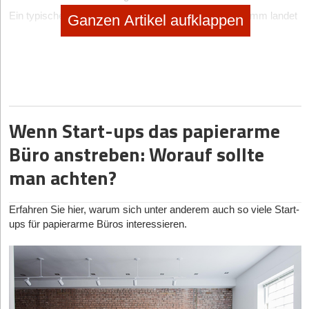
Ein typisches Beispiel: Ein Produkt mit 120 × 80 × 40 mm landet
Ganzen Artikel aufklappen
in einem Karton mit 400 × 300 × 200 mm. Dadurch steigen nicht
nur die Versandkosten, sondern auch der Bedarf an Füllmaterial.
Für viele kleinere Artikel reichen Größen wie 200 × 150 × 90 mm
oder 250 × 200 × 120 mm völlig aus. Wer
Versandkartons in
passender Größe
auswählt und früh mit standardisierten Größen
arbeitet, kann Lager- und Versandkosten deutlich besser
Wenn Start-ups das papierarme
kontrollieren. In der Praxis ist es sinnvoll, zu Beginn mit drei bis
fünf Standardgrößen zu arbeiten. Das vereinfacht Lagerung,
Büro anstreben: Worauf sollte
Einkauf und Verpackungsprozesse deutlich.
man achten?
Wichtig ist außerdem, die Entwicklung des eigenen Sortiments
im Blick zu behalten. Viele Shops erweitern ihr Portfolio bereits
nach wenigen Monaten. Dann sollte auch das
Erfahren Sie hier, warum sich unter anderem auch so viele Start-
Verpackungssystem angepasst werden.
ups für papierarme Büros interessieren.
Einwellig oder doppelwellig? Warum die Kartonqualität
wichtig ist
Viele Gründer achten beim Kartoneinkauf zuerst auf den Preis.
Dabei spielt die Stabilität eine entscheidende Rolle.