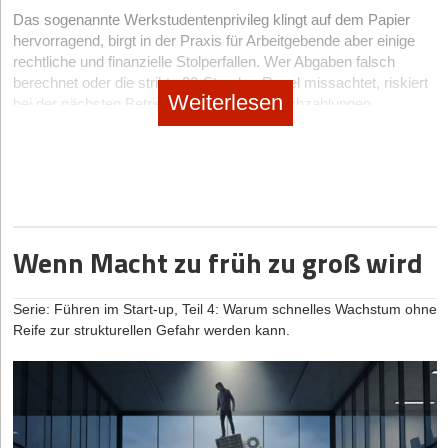
Anfragen verarbeitet werden müssen. Das Team zahlt nur für
stärken kann. In lockerer Atmosphäre entstehen Gespräche, die
beeinträchtigen. Viele Unternehmen investieren deshalb in
Erhebungen zwar eine hohe Experimentierfreudigkeit und
Das sogenannte Werkstudentenprivileg klingt auf dem Papier
tatsächlich genutzte GPU-Stunden. Sobald das Training des
im Büroalltag oft keinen Platz finden.
professionelle IT-Strukturen und externe Unterstützung.
Risikobereitschaft – Eigenschaften, die gerade in der
hervorragend, birgt in der Praxis für Arbeitgebende aber einige
Modells vollständig abgeschlossen ist, werden die
gemeinsame Zubereiten von Speisen
unterstützt zudem die
dynamischen Start-up-Kultur als essenziell gelten.
rechtliche und finanzielle Stolperfallen. Wer Abgaben falsch
beanspruchten GPU-Ressourcen umgehend wieder freigegeben,
Flexible Arbeitsmodelle und hybride Teams: Worauf sollte
Zusammenarbeit. Aufgaben werden verteilt, und es entsteht ein
berechnet oder die strikte 20-Stunden-Regel missachtet, riskiert
sodass keine weiteren Kosten für ungenutzte Rechenkapazitäten
Für die Teams können genau diese Merkmale jedoch zur
man achten?
Weiterlesen
Gefühl der Beteiligung.
bei der nächsten Betriebsprüfung teure Nachzahlungen.
anfallen. Dieses Modell spart gegenüber dem Eigenbetrieb bis zu
Belastung werden. Charme, Durchsetzungskraft und
Papierarme Prozesse unterstützen zunehmend flexible
Gleichzeitig bietet das Grillen die Möglichkeit, Hierarchien
70 Prozent der Hardwarekosten - Kapital, das stattdessen in
Risikobereitschaft kippen in der Wahrnehmung schnell in
Wir schlüsseln auf, welche Lohnnebenkosten beim Einstellen
Arbeitsmodelle. Gerade Start-ups arbeiten häufig mit hybriden
aufzubrechen und Mitarbeitende auf einer persönlichen Ebene
Produktentwicklung und Kundenakquise fließen kann.
Unberechenbarkeit, Regelverstöße oder mangelnde
von Werkstudent*innen tatsächlich anfallen, worauf du zwingend
Teams, mobilen Arbeitsplätzen oder internationalen
kennenzulernen. Diese informellen Begegnungen tragen dazu
Konsequenz. Übermäßig eingesetztes Selbstvertrauen wird von
achten musst und rechnen alles an einem konkreten Beispiel mit
Kooperationen. Digitale Dokumentenverwaltung erleichtert dabei
bei, Vertrauen aufzubauen und die Kommunikation im Team zu
Kosten, Flexibilität und Time-to-Market: Ein direkter
der Belegschaft oft schlicht als Arroganz empfunden. Deutsche
dem gesetzlichen Mindestlohn für 2026 vor.
die Zusammenarbeit unabhängig vom Standort.
verbessern.
Vergleich zwischen Eigenbetrieb und Cloud-Infrastruktur
Arbeitnehmer*innen reagieren besonders sensibel auf toxische
Verhaltensweisen im Management: 50 Prozent nannten passive
Mitarbeitende können auf wichtige Unterlagen zugreifen,
Das Werkstudentenprivileg: Was Start-ups wissen müssen
Darüber hinaus wirken solche gemeinsamen Erlebnisse oft
Viele Gründerteams stehen vor der Frage, ob sich der
Wenn Macht zu früh zu groß wird
Aggression als größten Demotivator, dicht gefolgt von
Aufgaben koordinieren und Projekte digital verwalten. Dadurch
motivierend. Sie schaffen im Idealfall positive Erinnerungen und
Eigenbetrieb von Servern langfristig lohnen könnte. Die folgende
Das
Werkstudentenprivileg
ist eine Sonderregelung in der
emotionalen Schwankungen (48 Prozent) und extremer Vorsicht
entstehen flexiblere Arbeitsstrukturen mit höherer Mobilität und
stärken die Identifikation mit dem Unternehmen. Gerade in der
Gegenüberstellung zeigt, warum die Rechnung in den meisten
deutschen Sozialversicherung. Es besagt, dass für
aus Versagensangst (45 Prozent).
effizienterer Kommunikation.
schnelllebigen Start-up-Welt können solche Momente dazu
Fällen zugunsten der Cloud ausfällt. Beim Eigenbetrieb fallen
immatrikulierte Studierende unter bestimmten Voraussetzungen
Serie: Führen im Start-up, Teil 4: Warum schnelles Wachstum ohne
beitragen, ein stabiles und engagiertes Team zu formen.
hohe Anfangsinvestitionen für Hardware an, dazu kommen
Im Kontrast dazu bevorzugen deutsche Arbeitnehmer*innen
Auch Coworking-Spaces und dezentrale Arbeitsmodelle
keine Beiträge zur Kranken-, Pflege- und
Reife zur strukturellen Gefahr werden kann.
laufende Kosten für Strom, Kühlung, Wartung und Personal. Die
Manager*innen, die Empathie mit strategischem Denken
profitieren von papierarmen Konzepten. Da viele Dokumente
Arbeitslosenversicherung
abgeführt werden müssen – und
So lassen sich Pausenkulturen vorleben und integrieren
Time-to-Market verlängert sich, weil Beschaffung und
verknüpfen (54 Prozent) und taktvoller kommunizieren. Auch die
digital verfügbar sind, sinkt der Bedarf an festen Arbeitsplätzen
zwar weder vom Arbeitgebenden noch vom Arbeitnehmenden.
Konfiguration Wochen dauern können. Cloud-Dienste hingegen
soziale Bindung ist ein unerwartet starker Faktor: Für fast 40
und umfangreichen Archivflächen.
Pausenkulturen lassen sich gezielt vorleben, indem
Damit du dieses Privileg rechtssicher nutzen kannst, müssen
verursachen keine Vorabkosten, bieten minutengenaue
Prozent der deutschen Angestellten ist es wichtig, dass
Führungskräfte selbst aktiv Pausen nutzen und damit ein klares
Gleichzeitig verändert sich die Unternehmenskultur. Digitale
jedoch zwingend zwei Bedingungen erfüllt sein:
Abrechnung und ermöglichen den sofortigen Produktivstart. Laut
Führungskräfte Spaß, Abwechslung und ein echtes
Signal setzen. Regelmäßige, bewusst eingeplante
Zusammenarbeit erfordert häufig transparentere Kommunikation,