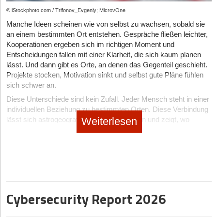
längere Zeiträume aufrechtzuerhalten, Umsätze zu entzerren
kurzfristiger Performance.
Ein unbequemer Schluss
© iStockphoto.com / Trifonov_Evgeniy; MicrovOne
und nachhaltigere Nachfragezyklen zu schaffen. Shopping-
Ein unabhängiger Beirat mit klarer Rolle.
Wachstum ohne Machtreflexion produziert irgendwann
Manche Ideen scheinen wie von selbst zu wachsen, sobald sie
Seasons werden damit zu strategischen Umsatztreibern statt
Widerstand. Wachstum mit Reife erzeugt Vertrauen. Vielleicht
Ein Sparringspartner ohne operative Interessen.
an einem bestimmten Ort entstehen. Gespräche fließen leichter,
kurzfristiger Promotion-Maßnahmen.
liegt die eigentliche Skalierungsfähigkeit nicht in der
Kooperationen ergeben sich im richtigen Moment und
Ein(e) Co-Founder*in, der/die nicht nur loyal, sondern
Geschwindigkeit, mit der ein Start-up Märkte erobert, sondern in
Entscheidungen fallen mit einer Klarheit, die sich kaum planen
3. Die Gen Z führt eine Retail-Revolution an
widerspruchsfähig ist.
der Fähigkeit, Macht so zu gestalten, dass sie das System stärkt
lässt. Und dann gibt es Orte, an denen das Gegenteil geschieht.
Indie-Retail wächst 2026 – maßgeblich getragen von der Gen Z.
– statt es zu verengen.
Projekte stocken, Motivation sinkt und selbst gute Pläne fühlen
Nicht zusätzliche Beratung, sondern echte Resonanz.
Entgegen ihrem früheren Image als preis- und onlineorientierte
sich schwer an.
Denn Macht verschwindet nicht, wenn man nicht über sie
Generation setzt sie zunehmend auf Qualität, Nachhaltigkeit,
Der wirtschaftliche Preis von Isolation
spricht. Sie wirkt trotzdem. Die Frage ist nur, ob bewusst – oder
Diese Unterschiede sind kein Zufall. Jeder Mensch steht in einer
Regionalität und faire Produktionsbedingungen. Trotz
unkontrolliert.
individuellen Beziehung zu bestimmten Orten. Diese Verbindung
wirtschaftlicher Unsicherheit ist die Gen Z bereit, für diese Werte
Isolation wirkt nicht laut. Sie wirkt kumulativ. Fehleinschätzungen
Weiterlesen
lässt sich astrogeografisch sichtbar machen und zeigt, wo
mehr auszugeben und zeigt damit, dass wertebasierter Konsum
bleiben länger unentdeckt.
Tipp zum Weiterlesen
persönliche Linien und Themen in Resonanz treten. Orte
auch unter Druck Bestand hat.
Konflikte werden später adressiert. Entscheidungsprozesse
entfalten ihre Wirkung also nicht aus sich selbst heraus, sondern
werden intransparenter. Vertrauen verschiebt sich.
Hintergrund: Eine repräsentative Faire-Umfrage zeigt: Für 59 %
Im ersten Teil der Serie haben wir untersucht, warum
im Zusammenspiel mit der Person, die dort lebt oder arbeitet.
der Gen Z ist Qualität das wichtigste Kaufkriterium (Preis: 55 %).
Überforderung kein Spätphänomen von Konzernen ist, sondern
Viele Gründungskonflikte und spätere Führungskrisen entstehen
Wer diese Zusammenhänge versteht, erkennt, dass
41 % zahlen mehr für faire Produkte, 38 % für nachhaltige
in der Seed-Phase beginnt. Hier zum Nachlesen:
nicht aus mangelnder Kompetenz, sondern aus nicht geteiltem
Standortentscheidungen nicht nur von Zahlen abhängen, sondern
Materialien. Entsprechend stiegen in der zweiten Jahreshälfte
https://t1p.de/56g8e
Druck.
auch von Resonanz.
2025 die Ausgaben der Gen Z für nachhaltige oder faire Produkte
Im zweiten Teil der Serie haben wir thematisiert, warum sich
Cybersecurity Report 2026
Einsamkeit in der Führung ist kein persönliches Drama. Sie ist
bei 25 % (Ø gesamt: 17 %) und für hochwertige Produkte bei 32
Gründer*innen oft einsam fühlen, obwohl sie von Menschen
Wenn Zahlen zu wenig sagen
ein betriebswirtschaftlicher Risikofaktor.
% (Ø gesamt: 19 %).
umgeben sind. Hier zum Nachlesen:
https://t1p.de/y21x5
In der Wirtschaft gilt die Standortwahl meist als nüchterne