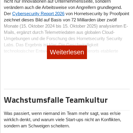
nicht nur Innovationen auf Unternehmensseite, sondern
wachsenden Zahl kaum unterscheidbarer Dropshipping-
Wer dauerhaft ohne Geländer führt, trifft Entscheidungen
zu unterstützen oder neue Impulse in ein bestehendes Projekt zu
verändern auch die Arbeitsweise von Angreifern grundlegend.
Angebote im E-Commerce. In diesem Umfeld profitieren Indie-
irgendwann nicht mehr strategisch, sondern aus innerem
bringen.
Der
Cybersecurity Report 2026
von Hornetsecurity by Proofpoint
Händler*innen besonders. Sie bieten Nähe, persönliche Beratung
Überlebensmodus. Und das ist selten eine tragfähige Grundlage
Ein Ort, an dem Ideen nur so sprühen. Ein anderer, an dem sich
zeichnet dieses Bild auf Basis von 72 Milliarden über zwölf
und nachvollziehbare Produktherkünfte. Der direkte Kontakt,
für nachhaltiges Wachstum.
plötzlich Klarheit einstellt. Oder ein dritter, an dem trotz aller
Monate (15. Oktober 2024 bis 15. Oktober 2025) analysierten E-
echte Expertise und Transparenz werden wieder zu klaren
Mühe nichts richtig funktioniert. Diese Erfahrungen kennt fast
Mails, ergänzt durch Telemetriedaten aus globalen Cloud-
Vertrauensankern. Indie-Retail wird damit zu einem Gegenpol zur
Tipp zum Weiterlesen
jede(r), der/die gründet oder neue Wege geht. Es geht hierbei
Umgebungen und die Forschung des Hornetsecurity Security
Anonymisierung des digitalen Handels.
nicht darum, einem Ort bestimmte Eigenschaften zuzuschreiben.
Im ersten Teil der Serie haben wir untersucht, warum
Labs. Das Ergebnis ist klar: Die Geschwindigkeit
Die Autorin
Sandra Meurer ist Retail-Expertin bei
Faire
, einem
Entscheidend ist, wie dieser Ort mit dem eigenen astrologischen
Überforderung kein Spätphänomen von Konzernen ist, sondern
Weiterlesen
technologischer Entwicklungen überholt vielerorts etablierte
globalen Online-Großhandelsmarktplatz für unabhängige
Muster in Verbindung steht. Erst daraus entsteht Resonanz oder
in der Seed-Phase beginnt. Hier zum Nachlesen:
Sicherheitskonzepte und eröffnet damit neue, hochskalierbare
Händler*innen und Brands.
Spannung.
https://t1p.de/56g8e
Angriffsvektoren.
Diese Resonanz kann sowohl auf die Standortwahl als auch auf
Die Autorin
Nicole Dildei
ist Unternehmensberaterin,
Wenn KI schneller wächst als die Sicherheitsstrategie
die Gestaltung von Arbeitsräumen angewendet werden. Schon
Interimsmanagerin und Coach mit Fokus auf
kleine Veränderungen können spürbar machen, ob sich jemand
KI ist längst kein Zukunftsthema mehr, sondern fester Bestandteil
Organisationsentwicklung und Strategieberatung, Integrations-
in seiner Energie bewegt oder dagegen arbeitet. Die Position
moderner Geschäftsprozesse. Genau darin liegt jedoch auch ein
und Interimsmanagement sowie Coach•sulting.
Wachstumsfalle Teamkultur
eines Schreibtischs, die Blickrichtung, Licht oder Farben, all das
Risiko. Viele Organisationen führen KI-gestützte Tools schneller
beeinflusst, wie sich persönliche Linien am Ort entfalten können.
ein, als Sicherheits- und Governance-Strukturen angepasst
Es ist faszinierend zu beobachten, wie sich die Atmosphäre
werden können. Die Folge sind blinde Flecken: fehlende
Was passiert, wenn niemand im Team mehr sagt, was er/sie
verändert, sobald ein Raum in seiner Balance ist.
Transparenz über eingesetzte Modelle, unkontrollierte
wirklich denkt, und warum viele Start-ups nicht an Konflikten,
Datenflüsse und eine deutlich vergrößerte Angriffsfläche. Prompt-
sondern am Schweigen scheitern.
Injection-Angriffe oder unbeabsichtigte Datenlecks sind damit