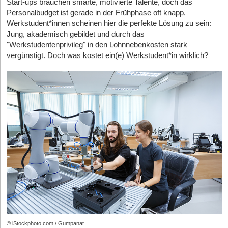
Analysen arbeiten, brauchen leistungsstarke Grafikprozessoren.
Start-ups brauchen smarte, motivierte Talente, doch das
verbunden?
Während sich Manager typischerweise dadurch profilieren, dass
Kräfte
sinnvoll in das Team zu integrieren
. Die Pausenkultur kann
Die Anschaffung eigener GPU-Cluster ist für junge Unternehmen
Personalbudget ist gerade in der Frühphase oft knapp.
sie andere mitreißen und Innovationen vorantreiben, sehnt sich
hierbei eine entscheidende Rolle spielen.
Trotz vieler Vorteile bringt der Umstieg auf papierarme Prozesse
wirtschaftlich kaum tragbar - ein einzelner High-End-Server kann
Werkstudent*innen scheinen hier die perfekte Lösung zu sein:
die Belegschaft nach einem völlig anderen Profil. Knapp 97
auch Herausforderungen mit sich. Nicht alle Arbeitsabläufe
Gemeinsame Pausen bieten eine niedrigschwellige Möglichkeit,
schnell fünfstellige Beträge kosten. Cloudbasierte Angebote wie
Jung, akademisch gebildet und durch das
Prozent der Befragten nannten weltweit vertrauensbildende
lassen sich vollständig digitalisieren, und manche Mitarbeitende
Kontakte zu knüpfen und Beziehungen aufzubauen. Freelancer,
GPU Hosting
lösen dieses Problem, indem sie dedizierte
"Werkstudentenprivileg" in den Lohnnebenkosten stark
Qualitäten als Grundvoraussetzung für erfolgreiche Führung.
bevorzugen weiterhin klassische Arbeitsweisen mit physischen
die regelmäßig an informellen Gesprächen teilnehmen, fühlen
Grafikprozessoren stundenweise zur Verfügung stellen. So
vergünstigt. Doch was kostet ein(e) Werkstudent*in wirklich?
Ganz oben auf der Wunschliste stehen Integrität,
Unterlagen.
sich oft stärker eingebunden und entwickeln häufig ein besseres
lassen sich Trainingsläufe für neuronale Netze durchführen, ohne
Verantwortungsbewusstsein, klare Kommunikation und eine
Verständnis für die Unternehmenskultur. Dies kann die
dauerhaft teure Hardware vorzuhalten. Die Abrechnung erfolgt
Besonders bei rechtlichen Dokumenten, Verträgen oder
fundierte Entscheidungsfindung.
Zusammenarbeit erheblich verbessern und Missverständnisse
nutzungsbasiert, was das Kostenrisiko erheblich senkt.
bestimmten Verwaltungsprozessen bestehen häufig weiterhin
„Unternehmen neigen seit jeher dazu, bei Führungskräften
reduzieren.
Anforderungen an Ausdrucke oder physische Archivierung.
Präsenz, Selbstbewusstsein und Ehrgeiz zu belohnen“,
Praktische Szenarien: Vom Prototyp bis zum produktiven KI-
Unternehmen müssen daher abwägen, welche Prozesse sinnvoll
Gleichzeitig profitieren auch interne Mitarbeitende in vielen Fällen
resümiert Allison Howell, CEO von Hogan Assessments. Die
Modell
digitalisiert werden können und wo analoge Lösungen weiterhin
von diesem Austausch. Neue Perspektiven und Erfahrungen, die
Mitarbeitenden hingegen fordern eine Rückbesinnung auf
notwendig bleiben.
externe Kräfte mitbringen, können in die tägliche Arbeit einfließen
Ein konkretes Beispiel verdeutlicht den Mehrwert dieses
grundlegendere Werte – sie wollen Vorgesetzte, die die echten
und zu innovativen Ansätzen beitragen.
Ansatzes: Ein Berliner Startup entwickelt ein Werkzeug, das die
Auch die Einführung neuer Software und digitaler Arbeitsweisen
Voraussetzungen für den Erfolg ihrer Teams schaffen, statt sich
automatisierte Dokumentenanalyse für Rechtsabteilungen
erfordert Schulungen und Anpassungen. Ohne klare Prozesse
selbst in den Mittelpunkt zu stellen.
Ideen für den Sommer: Gemeinsames Grillen als soziales
ermöglicht und dabei auf cloudbasierte Rechenleistung setzt.
kann die Digitalisierung sogar zu zusätzlicher Komplexität führen.
Highlight
Während der rechenintensiven Trainingsphase benötigt das
Deshalb ist eine strukturierte Planung entscheidend für langfristig
Die deutsche Start-up-Falle: Wenn der „Hustle“ toxisch wird
Team über einen Zeitraum von teilweise mehreren Tagen hinweg
funktionierende Büroorganisation.
Ein besonders wirkungsvolles Element der Pausenkultur in Start-
Besonders aufschlussreich sind die isolierten Daten für den
durchgehend hohe GPU-Kapazitäten, um die Modelle mit
ups ist das gemeinsame Grillen in der Mittagspause. Solche
Darüber hinaus spielt die technische Zuverlässigkeit eine
deutschen Markt. Hierzulande fördern Unternehmen gezielt
ausreichend Daten zu trainieren. Im laufenden Betrieb fällt der
Aktivitäten gehen über die klassische Pause hinaus und schaffen
wichtige Rolle. Serverausfälle, Sicherheitsprobleme oder
Personen, die langfristige Ziele pushen und sich im Wettbewerb
Ressourcenbedarf auf ein Minimum, da nur vereinzelte Inferenz-
ein gemeinschaftliches Erlebnis, das den Teamgeist nachhaltig
inkompatible Systeme können Arbeitsabläufe erheblich
© iStockphoto.com / Gumpanat
behaupten. Führungskräfte in Deutschland zeigen laut den