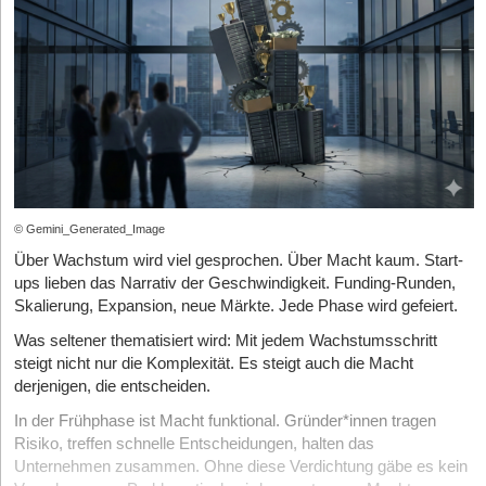
Ordentliche Immatrikulation:
Der oder die Studierende
aktuellen Erhebungen zur
Startup-Forschung in Deutschland
Zugehörigkeitsgefühl im Team verankern.
Unterbrechungen im Arbeitsalltag unterstützen nicht nur die
klarere Prozesse und stärker strukturierte Arbeitsabläufe.
muss an einer staatlich anerkannten Hochschule
setzen bereits über 80 Prozent der deutschen Startups auf
Erholung, sondern auch den informellen Austausch im Team.
Dadurch entstehen neue Anforderungen an Führung,
eingeschrieben sein. Wichtig: Urlaubssemester oder ein
mindestens einen Cloud-Anbieter als primäre Infrastrukturquelle.
Einordnung: Die bittere Realität des Gallup-Index
reines Promotionsstudium berechtigen in der Regel nicht zur
Organisation und Teamarbeit.
Offene Begegnungsräume, flexible Pausenzeiten und
Die Flexibilität, Ressourcen jederzeit hoch- oder
Nutzung des Privilegs.
Dass diese sogenannte Leadership-Lücke kein abstraktes HR-
gemeinsame Aktivitäten fördern diese Entwicklung oft zusätzlich.
herunterzuskalieren, erweist sich als ausschlaggebender Faktor
Thema ist, sondern handfeste wirtschaftliche Konsequenzen hat,
Das Studium steht im Vordergrund:
Die Erwerbsarbeit darf
Kostenfaktoren und wirtschaftliche Vorteile
- besonders bei unvorhersehbaren Lastspitzen nach
Wichtig ist, dass Pausen nicht als Zeitverlust, sondern als
das Studium zeitlich nicht überlagern. Hierfür gibt der
zeigt der Blick auf das aktuelle makroökonomische Umfeld in
Die Umstellung auf ein papierarmes Büro ist zunächst häufig mit
Marketingkampagnen oder Produktlaunches.
wertvoller Bestandteil produktiver Arbeit verstanden werden.
Gesetzgeber eine strenge Grenze vor.
Deutschland. Der viel beachtete Gallup Engagement Index
Investitionen verbunden. Softwarelösungen, digitale Infrastruktur
Auch kleine Rituale wie gemeinsamer Kaffee oder kurze
Deutschland zeichnet ein alarmierendes Bild der hiesigen
und moderne Hardware verursachen zusätzliche Kosten.
Die 20-Stunden-Regel (Die wichtigste Hürde)
Das Herzstück
Strategische Cloud-Entscheidungen treffen - worauf
Spaziergänge können die Integration erleichtern.
Arbeitskultur, das die Hogan-Daten schonungslos in der Praxis
Langfristig können papierarme Prozesse jedoch erhebliche
des Werkstudentenprivilegs ist die 20-Stunden-Regel. Während
Gründerteams bei der Anbieterwahl achten sollten
Eine gelebte Pausenkultur entsteht langfristig durch Konsistenz,
bestätigt: 78 Prozent der Beschäftigten machen demnach aktuell
Einsparungen ermöglichen.
der Vorlesungszeit darf ein(e) Werkstudent*in
© Gemini_Generated_Image
maximal 20
Die Entscheidung für den passenden Cloud-Anbieter geht weit
Vorbildfunktion und die aktive Einbindung aller Teammitglieder in
lediglich „Dienst nach Vorschrift“ – ein historischer Höchststand.
Stunden pro Woche
arbeiten. Wird diese Grenze überschritten,
Über Wachstum wird viel gesprochen. Über Macht kaum. Start-
Weniger Papierverbrauch reduziert Druckkosten, Lagerflächen
über rein technische Aspekte hinaus. Datenschutz spielt in
diese Prozesse.
Weitere 18 Prozent haben innerlich bereits gekündigt.
entfällt das Privileg sofort und es greift die volle
ups lieben das Narrativ der Geschwindigkeit. Funding-Runden,
und Verwaltungsaufwand. Gleichzeitig beschleunigen digitale
Deutschland eine zentrale Rolle, weshalb Serverstandorte
Die Gallup-Daten belegen zudem: Führungskräfte sind der mit
Sozialversicherungspflicht.
Skalierung, Expansion, neue Märkte. Jede Phase wird gefeiert.
Prozesse viele Arbeitsabläufe und verbessern die Verfügbarkeit
innerhalb der EU, eine DSGVO-konforme Datenverarbeitung
Wie haben sich Pausen im Laufe der Zeit verändert?
Abstand stärkste Hebel für – oder eben gegen –
von Informationen. Dadurch entstehen effizientere Strukturen mit
Die Ausnahme (26-Wochen-Regel):
In der vorlesungsfreien Zeit
sowie transparente und klar formulierte Vertragsbedingungen als
Was seltener thematisiert wird: Mit jedem Wachstumsschritt
Pausen haben sich im Laufe der Zeit stark gewandelt. Während
Mitarbeiter*innenbindung. Doch nur knapp ein Viertel der
geringerem Zeitaufwand.
(Semesterferien) oder bei reiner Wochenend- und Nachtarbeit
unverzichtbare Mindestanforderungen bei der Anbieterwahl
steigt nicht nur die Komplexität. Es steigt auch die Macht
sie früher vor allem funktional waren und der reinen Erholung
Beschäftigten in Deutschland zeigt sich mit dem eigenen
dürfen Werkstudent*innen auch in Vollzeit arbeiten, sofern dies
gelten sollten. Zusätzlich sollte man die Preisstruktur der
Besonders Start-ups profitieren häufig von der Flexibilität digitaler
derjenigen, die entscheiden.
dienten, gewinnen heute soziale und kreative Aspekte
Vorgesetzten zufrieden. Die Folgen für junge, aufstrebende
im Laufe eines Jahres nicht länger als 26 Wochen geschieht.
verschiedenen Anbieter genau unter die Lupe nehmen. Günstige
Systeme. Unternehmen können schneller skalieren und
zunehmend an Bedeutung.
Unternehmen sind fatal. Entfremdung durch unpassende
In der Frühphase ist Macht funktional. Gründer*innen tragen
Einstiegspreise verbergen oft hohe Folgekosten. Ein realistischer
Arbeitsprozesse einfacher an veränderte Anforderungen
Führungskräfte führt zu hoher Fluktuation, drastisch sinkender
In der Industriezeit waren Pausen oft strikt geregelt und zeitlich
Risiko, treffen schnelle Entscheidungen, halten das
Welche Lohnnebenkosten fallen für Arbeitgeber an?
Kostenvergleich, der auf dem eigenen Nutzungsprofil basiert und
anpassen. Zudem erleichtert Digitalisierung die Integration neuer
Produktivität und steigenden Fehlzeiten (laut Gallup haben hoch
begrenzt. Moderne Arbeitswelten, insbesondere in
Unternehmen zusammen. Ohne diese Verdichtung gäbe es kein
alle variablen Gebühren berücksichtigt, schützt Unternehmen
Mitarbeitender und externer Partner.
Räumen wir mit einem weit verbreiteten Mythos auf:
gebundene Mitarbeiter*innen fast drei Fehltage weniger pro Jahr