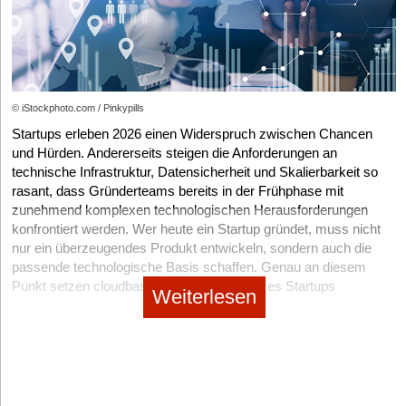
Du zunächst eher konservativ planen. Für viele kleine Shops
effiziente Büroorganisation.
sind Verpackungsbestände für zwei bis drei Monate ein
Viele Start-ups setzen auf digitale Tools zur Verwaltung von
sinnvoller Richtwert.
Rechnungen, Verträgen oder internen Dokumenten. Dadurch
Wichtig ist außerdem die Lagerkapazität. Kartons benötigen
lassen sich Informationen schneller abrufen und
deutlich mehr Platz als viele Gründer anfangs kalkulieren.
standortunabhängig nutzen. Gleichzeitig erleichtern digitale
Systeme die Zusammenarbeit innerhalb kleiner Teams oder
© iStockphoto.com / Pinkypills
Verpackungsgesetz und LUCID nicht vergessen!
hybrider Arbeitsmodelle.
Startups erleben 2026 einen Widerspruch zwischen Chancen
Ein häufiger Fehler vieler E-Commerce-Einsteiger betrifft die
und Hürden. Andererseits steigen die Anforderungen an
Trotz zunehmender Digitalisierung bleiben Drucklösungen in
gesetzlichen Pflichten rund um Verpackungen.
technische Infrastruktur, Datensicherheit und Skalierbarkeit so
vielen Unternehmen weiterhin relevant. Verträge, Präsentationen
rasant, dass Gründerteams bereits in der Frühphase mit
oder bestimmte Unterlagen werden nach wie vor teilweise
Sobald Du Verpackungen gewerblich in Umlauf bringst, greift in
zunehmend komplexen technologischen Herausforderungen
physisch benötigt. Deshalb achten viele Unternehmen auch bei
Deutschland das Verpackungsgesetz. Das betrifft praktisch
konfrontiert werden. Wer heute ein Startup gründet, muss nicht
Verbrauchsmaterialien auf Wirtschaftlichkeit und Qualität. In
jeden Online-Shop.
nur ein überzeugendes Produkt entwickeln, sondern auch die
diesem Zusammenhang spielen beispielsweise
HQ-Patronen
Du musst Dich deshalb bei der Zentralen Stelle
passende technologische Basis schaffen. Genau an diesem
Druckerpatronen
eine Rolle, da zuverlässige Drucklösungen
Verpackungsregister registrieren und eine sogenannte LUCID-
Punkt setzen cloudbasierte Dienste an, die es Startups
weiterhin Bestandteil moderner Bürostrukturen bleiben.
Weiterlesen
Nummer beantragen. Zusätzlich ist eine Beteiligung an einem
ermöglichen, ohne eigene physische Serverinfrastruktur eine
Darüber hinaus sollten technische Systeme möglichst
dualen System erforderlich.
leistungsfähige und skalierbare technologische Grundlage
kompatibel miteinander arbeiten. Schnittstellen zwischen
Wer diese Pflichten ignoriert, riskiert Abmahnungen und
aufzubauen. Sie machen teure Serverhardware überflüssig,
Buchhaltung, Projektmanagement und Dokumentenverwaltung
Bußgelder. Viele Gründer kümmern sich erst darum, wenn der
senken Anfangsinvestitionen und ermöglichen eine flexible
erleichtern die Automatisierung vieler Prozesse und reduzieren
Shop bereits läuft. Sinnvoller ist es, das Thema direkt vor dem
Anpassung der Rechenleistung an den realen Bedarf. Doch
unnötige Medienbrüche.
Verkaufsstart sauber aufzusetzen.
welche konkreten Vorteile ergeben sich daraus im täglichen