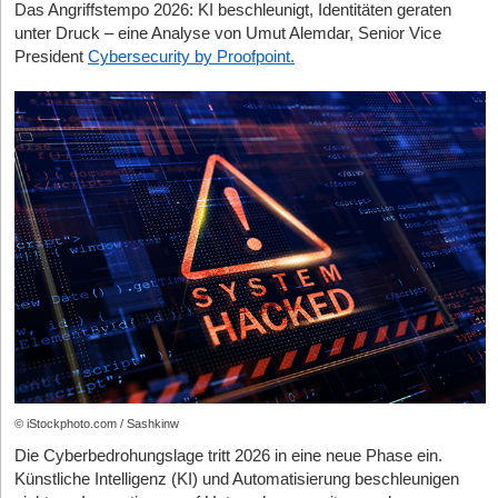
Das Angriffstempo 2026: KI beschleunigt, Identitäten geraten
Rechenaufgabe. Es geht um Steuern, Infrastruktur, Fachkräfte
4. Kaum Shopping ohne KI
Der dritte Teil unserer Serie behandelt, warum Start-ups ihre
unter Druck – eine Analyse von Umut Alemdar, Senior Vice
oder Marktpotenziale. Doch diese Faktoren erklären nicht,
spätere Dysfunktion oft im ersten Jahr programmieren. Hier zum
2026 wird der Handel zunehmend von autonomen KI-Agenten
President
Cybersecurity by Proofpoint.
warum manche Gründer*innen an einem Ort aufblühen, während
Nachlesen:
https://t1p.de/v8q2k
geprägt, die nicht nur beraten, sondern komplette
sie an einem anderen stagnieren.
Einkaufsprozesse übernehmen – vom Produktvergleich bis zur
Die Autorin
Nicole Dildei
ist Unternehmensberaterin,
Als Business-Astrologin mit Fokus auf internationale Wirtschaft,
Bezahlung. Konsument*innen lagern vor allem Routinekäufe an
Interimsmanagerin und Coach mit Fokus auf
beschäftige ich mich seit Jahren mit dieser Fragestellung. In
persönliche Shopping-Agenten aus, die Bedürfnisse antizipieren,
Organisationsentwicklung und Strategieberatung, Integrations-
meiner Arbeit verbinde ich wirtschaftliches Denken mit
Preise überwachen und Alternativen vorschlagen. Sichtbarkeit
und Interimsmanagement sowie Coach•sulting.
astrogeografischen Analysen, die zeigen, welche Orte mit den
entsteht dabei nicht mehr primär durch Werbung, sondern durch
individuellen Anlagen und Potenzialen einer Person in Resonanz
Datenqualität. Nur Marken mit klar strukturierten
stehen. Dabei geht es nicht um allgemeine Zuschreibungen zu
Produktinformationen, konsistenten Bildern und präzisen
Ländern, Städten oder Regionen, sondern um den persönlichen
Nutzenargumenten werden von diesen Systemen überhaupt
Bezug zwischen Mensch und Ort.
berücksichtigt. Wer das beherrscht, verkauft 2026 nicht nur
häufiger, sondern auch automatisierter.
Ein Perspektivwechsel
Jeder Mensch hat ein eigenes energetisches Muster, das durch
astrogeografische Linien sichtbar gemacht werden kann. Diese
Autonomie ist eine Stärke von Gründer*innen. Sie ermöglicht
5. Und trotzdem: Am Point of Sale wird weiterhin dem
Linien zeigen, wo bestimmte Themen wie etwa Kreativität,
Geschwindigkeit, Mut und Innovation. Doch Autonomie ohne
Menschen vertraut
Kommunikation, Wachstum oder Stabilität besonders aktiv
Korrektiv wird zur Belastung.
werden.
2026 gewinnt Vertrauen im Handel wieder deutlich an Bedeutung
© iStockphoto.com / Sashkinw
Die entscheidende Frage lautet nicht, wie viel Verantwortung
– und wird zunehmend an Menschen gebunden. Zum Vorteil der
Wer diese individuellen Zusammenhänge kennt, kann
ein(e) Gründer*in tragen kann, sondern wie bewusst er/sie sie
Die Cyberbedrohungslage tritt 2026 in eine neue Phase ein.
unabhängigen Händler:innen. Konsument*innen sind überfordert
Standortentscheidungen bewusster treffen. Ein Ort kann dann
reflektiert.
Künstliche Intelligenz (KI) und Automatisierung beschleunigen
von KI-generiertem Content auf Social Media und einer
gezielt gewählt werden, um eine bestimmte Entwicklungsphase