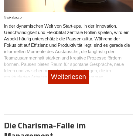
Sicherheitskonzepte.
begrenztem Kapital ergibt sich daraus ein enormer Vorteil, weil
03.09.2026
|
News & Investments
Auch digitale Signaturen gewinnen zunehmend an Bedeutung.
die Anfangsinvestitionen drastisch sinken. Wer eine
externe
Verträge und Freigaben lassen sich dadurch oft schneller
technische Leitung als Dienstleistung
nutzt, kann diese schlanke
© pixaba.com
Goliath im Gewand eines Start-ups: thyssenkrupp-
bearbeiten und vollständig digital abwickeln. Das reduziert nicht
Infrastruktur sogar ohne eigenen CTO aufsetzen und betreiben.
In der dynamischen Welt von Start-ups, in der Innovation,
Spin-off pacemaker.ai wagt den Sprung in die USA
nur Papierverbrauch, sondern beschleunigt häufig auch interne
Geschwindigkeit und Flexibilität zentrale Rollen spielen, wird ein
Prozesse.
Automatisierung und DevOps als Wachstumsbeschleuniger
Aspekt häufig unterschätzt: die Pausenkultur. Während der
31.07.2026
|
Trends
Fokus oft auf Effizienz und Produktivität liegt, sind es gerade die
Cloud-Plattformen liefern deutlich mehr als nur einfachen
GridTech-Start-up-Report 2026: Das Stromnetz ist
Smarte Büros verändern den Arbeitsalltag
informellen Momente des Austauschs, die langfristig den
Speicherplatz. Integrierte CI/CD-Pipelines, automatisierte
das neue Gold
Teamzusammenhalt stärken und kreative Prozesse fördern
Die Entwicklung papierarmer Arbeitsweisen steht eng mit dem
Testumgebungen und die Container-Orchestrierung mit
können. Pausen bieten Raum für spontane Gespräche, neue
Trend zu smarten Büros
Kubernetes gehören mittlerweile zum Standardangebot großer
in Verbindung. Moderne
no subtitle
|
Organisation
Ideen und zwischenmenschliche Verbindungen, die im
Arbeitsumgebungen setzen zunehmend auf digitale Vernetzung,
Cloud-Anbieter, sodass selbst kleine Teams auf eine
Weiterlesen
strukturierten Arbeitsalltag häufig zu kurz kommen.
automatisierte Abläufe und flexible Arbeitsplatzkonzepte.
leistungsfähige Infrastruktur zurückgreifen können.
Der blinde Fleck der Gründer*innen: Wie „brillante
Gründerteams, die diese Werkzeuge von Anfang an nutzen,
Eine bewusst gestaltete Pausenkultur kann somit zu einem
Smarte Büros kombinieren unterschiedliche Technologien
Blödmänner“ das eigene Start-up sabotieren
verkürzen ihre Entwicklungszyklen deutlich. Ein neues Feature,
entscheidenden Erfolgsfaktor für junge Unternehmen werden.
miteinander, um Arbeitsprozesse effizienter zu gestalten. Dazu
das zuvor mehrere Tage für Entwicklung, Tests und Freigabe
Die folgenden Abschnitte liefern hierzu die passenden Tipps.
gehören:
benötigt hätte, lässt sich dank automatisierter Pipelines und
digitale Raumverwaltung
containerbasierter Bereitstellung nun innerhalb weniger Stunden
Wenn Mitarbeiter in den Pausen zusammenkommen:
vollständig ausrollen, was den gesamten Entwicklungsprozess
intelligente Beleuchtungssysteme
Beliebte Locations
Die Charisma-Falle im
erheblich beschleunigt und dem Team mehr Spielraum für
automatisierte Kommunikationslösungen.
In vielen Start-ups entstehen kommunikative Schnittstellen nicht
weitere Anpassungen verschafft. Fehler, die sich während der
Management
im Meetingraum, sondern an informellen Treffpunkten.
Entwicklung einschleichen, werden durch automatisierte Tests,