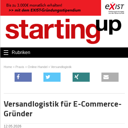
Rubriken
Home
>
Praxis
>
Online-Handel
>
Versandlogistik
Versandlogistik für E-Commerce-
Gründer
12.05.2026