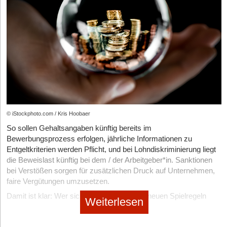
begleitet den gesamten Tag.
Druck stabil bleiben, handlungsfähig reagieren und ihr
Kreativitäts- und Innovationsverluste werden sichtbar.
wirtschaftliches Überleben nachhaltig sichern können.
Unsicherheit und Erschöpfung der Mitarbeitenden werden
Funktion und Design wachsen zusammen
deutlich spürbar.
Taschen haben sich in den letzten Jahren stark weiterentwickelt.
Die Körpersprache der Mitarbeitenden spricht Bände
Während früher klare Trennlinien zwischen Business-, Freizeit-
(verschränkte Arme, starre Körperhaltung, abschweifende
und Abendtaschen existierten, rücken hybride Formen immer
Blicke). „Passt schon“- oder auch „Mir egal“-Reaktionen
mehr in den Vordergrund. Besonders gefragt sind:
ersetzen offene Diskussionen.
Clean gestaltete Tote Bags, die Laptoptasche und Allrounder
zugleich sind
Die Rückkehr zu Klarheit und Transparenz ohne Angst vor
Konflikten
Crossbody-Modelle, die Bewegungsfreiheit bieten
© iStockphoto.com / Kris Hoobaer
Minimalistische Rucksäcke aus hochwertigen Materialien
Das Gefühl von Sicherheit im Unternehmen entsteht nicht durch
So sollen Gehaltsangaben künftig bereits im
Wertetafeln an der Wand. Es ist die Form der Führung, die
Strukturierte Handtaschen, die Professionalität ausstrahlen
Bewerbungsprozess erfolgen, jährliche Informationen zu
Unsicherheiten wahrnimmt, aushält und entscheidend trägt.
Entgeltkriterien werden Pflicht, und bei Lohndiskriminierung liegt
Unternehmerinnen, Freelancerinnen und Studierende wollen
Wenn Gründer*innen sagen „Ich nehme Stille wahr. Ist das
die Beweislast künftig bei dem / der Arbeitgeber*in. Sanktionen
Modelle, die mehrere Anforderungen gleichzeitig erfüllen:
Zustimmung, Nachdenklichkeit, Ablehnung oder Unsicherheit?
bei Verstößen sorgen für zusätzlichen Druck auf Unternehmen,
genügend Stauraum, sichere Fächer, hochwertige Verarbeitung
Wer empfindet das auch?“ entsteht Raum für das, was
faire Vergütungen umzusetzen.
und ein Design, das sowohl im Büro als auch in der Freizeit
Deeskalation ausmacht: Verbindung statt Bewertung.
Damit ist klar: Wer sich jetzt schon auf die neuen Spielregeln
funktioniert.
Weiterlesen
In solch einem betrieblichen Umfeld lernen Teammitglieder: Hier
einstellt, verschafft sich nicht nur einen Wettbewerbsvorteil im
darf man ehrlich sein, ohne verurteilt zu werden. Doch wie gelingt
Kampf um Fachkräfte, sondern vermeidet auch rechtliche
Materialien, die Trends bestimmen
das? Es kann helfen, regelmäßig Räume zu schaffen, in denen