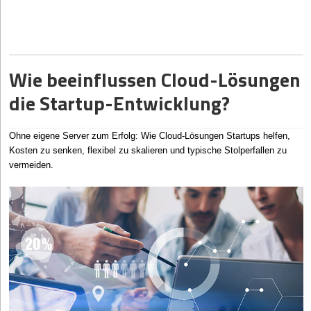
sicher wie nötig.
gestalten und den Papierverbrauch langfristig zu reduzieren.
Papierpolster oder Recyclingmaterial wirken heute meist
Dabei geht es nicht ausschließlich um Umweltaspekte. Ein
hochwertiger als große Mengen Kunststofffüllung. Wichtig ist
papierarmes Büro kann auch dabei helfen, Arbeitsabläufe zu
außerdem, dass Produkte im Karton möglichst wenig Spielraum
beschleunigen, Kosten zu senken und moderne Formen der
Wie beeinflussen Cloud-Lösungen
haben. Bereits einfache Falltests helfen dabei, die Verpackung
Zusammenarbeit zu ermöglichen. Gerade Start-ups profitieren
realistisch zu prüfen.
häufig von digitalen Strukturen, da sie flexibel aufgebaut werden
die Startup-Entwicklung?
können und sich leichter an neue Technologien anpassen lassen.
Gerade bei zerbrechlichen Produkten lohnt es sich, mehrere
Verpackungsvarianten zu testen, bevor größere Mengen bestellt
Dennoch bedeutet der Umstieg auf papierarme Prozesse nicht
werden.
automatisch, dass vollständig auf Ausdrucke verzichtet werden
Ohne eigene Server zum Erfolg: Wie Cloud-Lösungen Startups helfen,
kann. Vielmehr geht es darum, digitale und analoge
Kosten zu senken, flexibel zu skalieren und typische Stolperfallen zu
Bestellmengen realistisch planen: So geht’s!
Arbeitsweisen sinnvoll miteinander zu verbinden und langfristig
vermeiden.
effiziente Strukturen aufzubauen. Die folgenden Abschnitte
Viele Gründer bestellen ihre ersten Kartons entweder viel zu
enthalten hierzu die passenden Tipps.
knapp oder direkt palettenweise.
Beides kann problematisch werden. Kleine Mengen verursachen
Welche technischen Grundlagen braucht es für ein
oft hohe Stückpreise und ständigen Nachbestellaufwand. Zu
papierarmes Büro?
große Bestellungen blockieren dagegen Lagerfläche und binden
Die technische Infrastruktur spielt eine zentrale Rolle bei der
Kapital.
Umsetzung papierarmer Arbeitsprozesse. Digitale
Gerade in den ersten zwölf Monaten verändern sich Sortiment
Dokumentenverwaltung, Cloud-Systeme und moderne
und Versandzahlen häufig schneller als erwartet. Deshalb solltest
Kommunikationsplattformen bilden häufig die Grundlage für