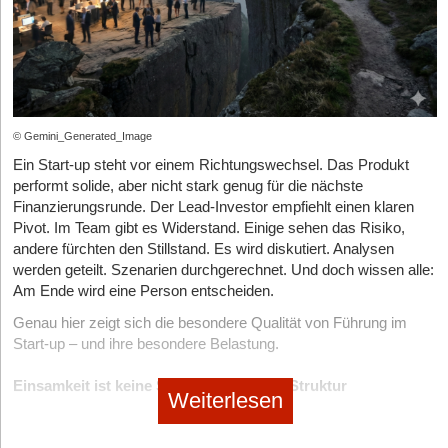
gestalten.
zusammenfasst: „Vertrauen und Verantwortungsbewusstsein
Wie kann ich Compliance-Anforderungen bei der Cloud-
Lohnsteuer:
Fällt grundsätzlich an, wird aber meist über den
widersprechende Perspektiven.
sind keine zweitrangigen Eigenschaften. Sie sind entscheidend
Migration meines Startups erfüllen?
steuerlichen Grundfreibetrag der Studierenden abgefedert oder
Für Start-ups bietet das papierarme Büro vor allem die Chance,
für die langfristige Leistungsfähigkeit.“
Das geschieht selten bewusst. Je seltener echter Widerspruch
vom Arbeitgebenden pauschaliert. Für dich als Gründer*in
moderne Unternehmensstrukturen von Beginn an digital und
Kläre zuerst, welche Branchenstandards für dich gelten (DSGVO,
erfolgt, desto stabiler wirkt die eigene Sichtweise. In Start-ups
bedeutet dies einen administrativen Aufwand bei der
nachhaltig aufzubauen. Dadurch entstehen flexible
HIPAA, PCI-DSS). Wähle Cloud-Anbieter mit entsprechenden
Checkliste für Gründer*innen: 3 Fragen vor der nächsten
wird dieser Effekt verstärkt. Loyalität ist hoch bewertet. Kritik wird
Lohnabrechnung, aber in der Regel keinen direkten
Arbeitsumgebungen, die Effizienz, Ressourcenschonung und
Zertifizierungen und dokumentiere alle
Beförderung
schnell als Bremsen interpretiert. Nähe zur Gründungsperson
Kostenpunkt.
zeitgemäße Zusammenarbeit miteinander verbinden.
Datenverarbeitungsprozesse. Führe regelmäßige Security-Audits
entscheidet häufig über Einfluss.
Belohnen wir nur Sichtbarkeit oder echte
© Gemini_Generated_Image
durch und erstelle einen Incident-Response-Plan. Besonders bei
Konkretes Rechenbeispiel (Stand 2026)
Führungsqualitäten?
Wer Ideen im Meeting am lautesten
Kundendaten solltest du frühzeitig einen Datenschutzbeauftragten
Ein Start-up steht vor einem Richtungswechsel. Das Produkt
So entsteht ein stilles Gefälle. Wer irritiert, riskiert Distanz. Wer
präsentiert, ist nicht automatisch der/die beste Leader*in.
Machen wir das Ganze greifbar:
Seit dem 1. Januar 2026 liegt
hinzuziehen.
performt solide, aber nicht stark genug für die nächste
bestätigt, bleibt im Kreis.
Bewerte ab sofort Verlässlichkeit und fundierte
der gesetzliche Mindestlohn in Deutschland bei
13,90 € pro
Finanzierungsrunde. Der Lead-Investor empfiehlt einen klaren
Wo finde ich spezialisierte GPU-Hosting-Lösungen für KI-
Entscheidungsfindung stärker als bloße Präsenz.
Stunde
.
Pivot. Im Team gibt es Widerstand. Einige sehen das Risiko,
Wenn Governance hinterherläuft
Anwendungen in meinem Startup?
Glänzt die Person durch Solo-Leistungen oder macht sie
andere fürchten den Stillstand. Es wird diskutiert. Analysen
Nehmen wir an, dein Start-up stellt einen Werkstudenten für die
Für rechenintensive KI-Projekte und Machine Learning-
Wachstum erzeugt operative Komplexität. Governance-
das Team besser?
Befördere keine brillanten
werden geteilt. Szenarien durchgerechnet. Und doch wissen alle:
vollen 20 Stunden pro Woche ein. Das entspricht im
Algorithmen bietet IONOS professionelle
Strukturen entwickeln sich jedoch oft langsamer als Teamgrößen
GPU Hosting
Lösungen.
Einzelkämpfer*innen in Management-Rollen, wenn diese das
Am Ende wird eine Person entscheiden.
Monatsdurchschnitt etwa 86,6 Stunden. Wir rechnen mit dem
Diese ermöglichen es Startups, auch komplexe Berechnungen
oder Umsätze.
Vertrauen, den Teamgeist und das Zugehörigkeitsgefühl
aktuellen Mindestlohn.
Genau hier zeigt sich die besondere Qualität von Führung im
flexibel zu skalieren, ohne in teure Hardware investieren zu
untergraben.
Titel werden vergeben, Rollen bleiben unscharf.
Start-up – und ihre besondere Belastung.
müssen. Die GPU-basierten Virtual Machines sind besonders für
Kostenpunkt
Berechnungsgrundlage
Monatliche
Wird Selbstbewusstsein durch emotionale Intelligenz
Verantwortung wird delegiert, Entscheidungsbefugnisse nicht
Datenanalyse und Deep Learning-Anwendungen optimiert.
(Arbeitgeber)
Kosten
ausbalanciert?
eindeutig definiert.
Einsamkeit ist keine Stimmung – sie ist Struktur
Welche Backup-Strategie sollten Startups für ihre Cloud-
Bruttolohn
86,6 Std. × 13,90 €
Weiterlesen
1.203,74 €
Charisma und Risikobereitschaft sind wichtig, kippen bei
Feedback wird gewünscht – aber nicht immer geschützt.
Daten implementieren?
Von außen wirken junge Unternehmen kommunikativ dicht.
Stress aber schnell in Arroganz und Unberechenbarkeit (laut
Rentenversicherung
9,3 % vom Brutto
111,95 €
Slack-Channels laufen permanent. Daily-Stand-ups strukturieren
Studie der Demotivator Nr. 1). Achte gezielt auf Integrität und
Implementiere eine 3-2-1-Regel: 3 Kopien deiner Daten, auf 2
(RV)