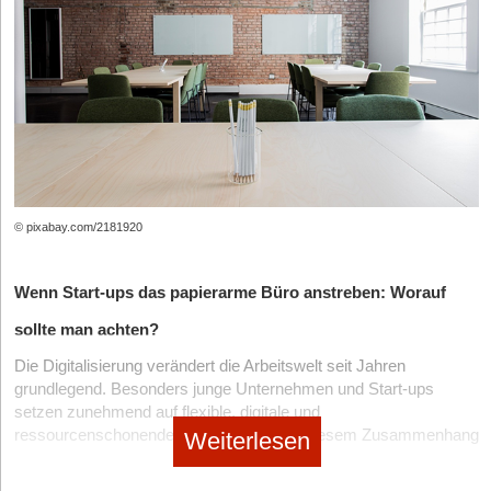
Im E-Commerce kommen vor allem einwellige und doppelwellige
Kartons zum Einsatz. Einwellige Varianten wie 1.30B eignen sich
für leichte Produkte wie Kleidung, Kosmetik oder kleinere
Accessoires. Sie sind günstiger und platzsparender.
Doppelwellige Kartons wie 2.30BC bieten dagegen deutlich mehr
Stabilität. Sie eignen sich für empfindliche oder schwerere
Produkte sowie längere Transportwege. Wer Technik, zum
Beispiel Smarthome Lösungen, wie sie unter anderem auf den
Seiten von homeandsmart immer wieder vorgestellt werden,
Glaswaren oder schwere Einzelprodukte verschickt, sollte eher
© pixabay.com/2181920
auf doppelwellige Lösungen setzen.
Ganz wichtig: Polstermaterial richtig einsetzen
Wenn Start-ups das papierarme Büro anstreben: Worauf
Auch beim Füllmaterial machen viele Einsteiger typische Fehler.
sollte man achten?
Zu wenig Polsterung führt schnell zu beschädigten Produkten. Zu
Die Digitalisierung verändert die Arbeitswelt seit Jahren
viel Verpackungsmaterial wirkt dagegen unprofessionell und
grundlegend. Besonders junge Unternehmen und Start-ups
erhöht die Kosten unnötig. Kunden reagieren inzwischen zudem
setzen zunehmend auf flexible, digitale und
sensibel auf übertriebene Plastikverpackungen und wissen es zu
ressourcenschonende Arbeitsweisen. In diesem Zusammenhang
Weiterlesen
schätzen,
wenn ein Start-up zum Beispiel nachhaltig ist.
gewinnt das papierarme Büro immer stärker an Bedeutung. Ziel
In der Praxis gilt deshalb: so kompakt wie möglich, aber so
ist es, Dokumente digital zu verwalten, Prozesse effizienter zu