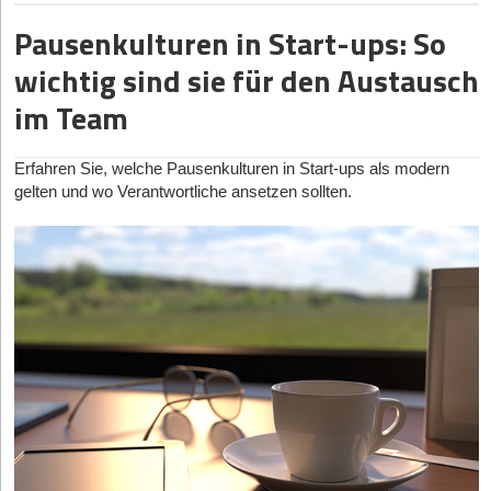
Geschäftsbetrieb eines jungen Unternehmens, wenn
Digitale Dokumentenverwaltung und Datensicherheit
Pausenkulturen in Start-ups: So
cloudbasierte Lösungen tatsächlich zum Einsatz kommen? Und
Hat Ihnen der Artikel gefallen?
Ein papierarmes Büro funktioniert nur mit einer strukturierten
wo lauern Stolperfallen, die besonders in frühen
wichtig sind sie für den Austausch
digitalen Dokumentenverwaltung. Dateien müssen
Unternehmensphasen zu ernsthaften Problemen führen können?
im Team
Dann melden Sie sich kostenlos für unseren
Newsletter
an, um
nachvollziehbar organisiert, leicht auffindbar und langfristig sicher
Dieser Ratgeber erklärt die zentralen Zusammenhänge und
exklusive Inhalte zu erhalten.
gespeichert werden. Besonders für Start-ups ist dies wichtig, da
bietet praktische Hilfestellung für Gründerinnen und Gründer in
unübersichtliche Ablagestrukturen schnell zu ineffizienten
Deutschland.
eintragen
Erfahren Sie, welche Pausenkulturen in Start-ups als modern
Arbeitsprozessen führen können.
gelten und wo Verantwortliche ansetzen sollten.
Vom Garagenprojekt zur skalierbaren Infrastruktur: Wie
Cloud-Lösungen ermöglichen den Zugriff auf Dokumente von
Cloud-Dienste den Startup-Alltag verändern
verschiedenen Standorten aus und unterstützen flexible
Arbeitsmodelle.
Warum physische Server für Frühphasen-Startups kaum
Gleichzeitig entstehen dadurch neue Anforderungen an
noch Sinn ergeben
Datenschutz und Datensicherheit. Unternehmen müssen
Noch vor zehn Jahren war der Aufbau einer eigenen
sicherstellen, dass sensible Informationen geschützt bleiben und
Serverinfrastruktur für viele Gründerteams alternativlos. Heute
Diese Artikel könnten Sie auch interessieren:
gesetzliche Vorgaben eingehalten werden.
hat sich das Bild grundlegend gewandelt. Cloudbasierte
Besonders Zugriffsrechte und regelmäßige Datensicherungen
04.08.206
|
Unternehmer-Typen
Plattformen stellen Speicherplatz, Datenbanken und
spielen dabei eine wichtige Rolle. Ohne klare Strukturen kann ein
Entwicklungsumgebungen innerhalb weniger Minuten bereit. Das
„Reichweite ist nicht Wachstum“: Warum Ex-
digitales System schnell unübersichtlich werden und
bedeutet: Statt Wochen mit der Beschaffung und Konfiguration
Zalando-Managerin Dr. Saskia Appelhoff heute auf
Sicherheitsrisiken verursachen. Deshalb investieren viele
von Hardware zu verbringen, können Entwicklerteams sofort mit
Unternehmen frühzeitig in professionelle Softwarelösungen und
Community-Building setzt
dem Produktaufbau beginnen. Besonders für Startups mit