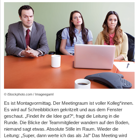
keine theoretischen Szenarien mehr, sondern reale
Bedrohungen.
Besonders kritisch wird es dort, wo agentische KI nicht nur
unterstützt, sondern eigenständig handelt. Autonome Systeme,
die in Eigenregie Aktionen ausführen und externe Dienste
ansteuern können, senken die Einstiegshürden für Angreifer
drastisch. Schon jetzt lassen sich selbst mit geringem
technischem Know-how so mehrstufige Angriffskampagnen
automatisieren – angefangen bei der initialen Kontaktaufnahme
über Social Engineering bis hin zur Ausnutzung technischer
Schwachstellen. KI wird damit zum Multiplikator für die
Wenn Ort und Mensch zusammenarbeiten
Geschwindigkeit, die Reichweite und die Glaubwürdigkeit von
Angriffen.
Erfolg entsteht dort, wo Menschen und Orte miteinander
harmonieren. Wenn der Standort das stärkt, was jemand in die
Parallel dazu entwickelt sich auch Ransomware weiter. Die
© iStockphoto.com / ImageegamI
Welt bringen möchte, entsteht eine natürliche Leichtigkeit. Ideen
nächste Generation, häufig als Ransomware 3.0 bezeichnet, zielt
Es ist Montagvormittag. Der Meetingraum ist voller Kolleg*innen.
fließen, Kommunikation wird klarer und Entscheidungen fallen
nicht mehr primär auf Verschlüsselung oder Datenabfluss ab.
Es wird auf Schreibblöcken gekritzelt und aus dem Fenster
mühelos. Diese Sichtweise gewinnt gerade jetzt an Bedeutung.
Stattdessen rückt die Manipulation der Datenintegrität in den
geschaut. „Findet ihr die Idee gut?“, fragt die Leitung in die
Fokus. Angreifer nutzen KI, um Daten gezielt zu verändern,
Immer mehr Gründer*innen arbeiten ortsunabhängig und leben in
Runde. Die Blicke der Teammitglieder wandern auf den Boden,
Vertrauen zu untergraben und langfristiges Chaos zu
Bewegung. Sie wechseln Länder, Zeitzonen und Kulturen. Für sie
niemand sagt etwas. Absolute Stille im Raum. Wieder die
verursachen. Die Folgen sind oft gravierender als nur ein
ist die Frage nach dem richtigen Ort oft keine Entscheidung auf
Leitung: „Super, dann werte ich das als Ja!“ Das Meeting wird
klassischer Systemausfall, da die betroffenen Unternehmen nicht