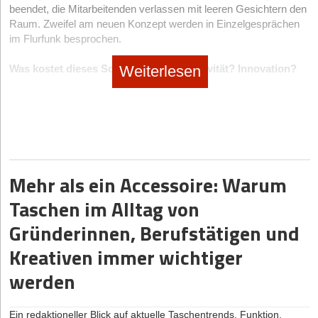
Dauer, sondern eine, die sich ständig neu stellt.
beendet, die Mitarbeitenden verlassen mit leeren Gesichtern den
mehr sicher beurteilen können, welche Informationen nun noch
Es ist aber nicht nur wichtig, passende Standorte zu finden,
Raum. Zweifel am neuen Konzept werden in Einzelgesprächen
korrekt sind.
sondern auch die Orte, an denen man sich bereits befindet,
im Flurfunk besprochen.
Dass diese Entwicklung ernst genommen werden muss, zeigt
bewusst zu verstehen. Denn jeder Ort, an dem man sich aufhält,
auch die Einschätzung der Sicherheitsverantwortlichen: Laut
trägt eine bestimmte Resonanz im persönlichen System. Wer
Weiterlesen
Was kostet dieses Schweigen? Produktivität? Innovation?
Cybersecurity Report 2026 bewerten 77 Prozent der CISOs KI-
erkennt, welche Energie dort gerade wirkt, kann sie gezielt
Talentbindung?
generierte Angriffe als ernsthafte und wachsende Bedrohung.
nutzen, ob zur Fokussierung, zur Inspiration oder für einen
Denn was wir hier beobachten, ist keine Zustimmung, sondern
2026 wird daher ein Jahr, in dem Organisationen ihre KI-Nutzung
Neuanfang.
ein klares Signal, dass etwas getan werden muss. Bleierne Stille
sowohl kritischer hinterfragen als auch konsequenter absichern
Gerade für digitale Nomad*innen, Freelancer*innen oder
und die Abwesenheit offen ausgetragener Konflikte sind deutliche
müssen.
Unternehmer*innen, die regelmäßig unterwegs sind, kann dieses
Zeichen von Resignation und nicht einer vermeintlich
Wissen zum Schlüssel werden. Es geht nicht darum, ständig auf
harmonischen Teamkultur. Stille im Team und Resignation
Mehr als ein Accessoire: Warum
der Suche nach dem perfekten Ort zu sein, sondern die Qualität
beginnen als schleichender Prozess. Am Anfang der
des jeweiligen Ortes zu erkennen und bewusst mit ihr zu
Unternehmensgründung herrscht Euphorie. Jede Idee klingt nach
Taschen im Alltag von
arbeiten. Wenn Menschen verstehen, wie der Ort, an dem sie
Aufbruch und jedes Meeting nach Zukunft. Doch irgendwann wird
sich gerade befinden, mit ihnen in Resonanz steht, können sie
das Schweigen laut. Fragen werden nicht mehr offen gestellt und
Gründerinnen, Berufstätigen und
viel freier und klarer handeln. Dann wird Bewegung selbst zu
Kritik bleibt häufig unausgesprochen, Slack-Threads enden mit
Kreativen immer wichtiger
einem stabilen System.
Emojis statt Worten. Gründer*innen wundern sich über plötzliche
Kündigungen und merken zu spät: Die Kultur, die sie für
werden
Standortwahl als Zukunftskompetenz
harmonisch hielten, ist längst verstummt.
In klassischen Gründungsprozessen wird der Standort oft zu
Wenn Selbstschutz und Zurückhaltung wichtiger werden als
Ein redaktioneller Blick auf aktuelle Taschentrends, Funktion,
Beginn festgelegt und danach kaum hinterfragt. Man sollte ihn