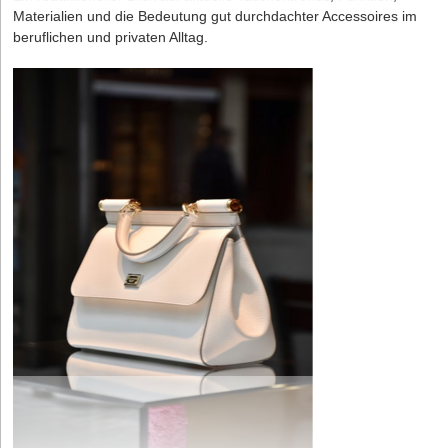
die Wahrheit
Materialien und die Bedeutung gut durchdachter Accessoires im
jedoch als lebendiges Element sehen, das sich mitentwickelt. So
beruflichen und privaten Alltag.
wie sich Menschen verändern, wandeln sich auch ihre
In vielen Start-ups dominieren Geschwindigkeit, Innovation und
Ausnutzung schwacher Identitäts- und Zugriffsmodelle
Resonanzen. Ein Ort, der früher förderlich war, kann später
der permanente Druck, schnell gute Ergebnisse zu liefern.
Auch die Identität wird 2026 zum zentralen Angriffspunkt.
blockierend wirken, und umgekehrt. Viele erkennen erst im
Gefühlt bleibt keine Zeit, die eigenen Zweifel zu erklären und
Bedrohungsakteure konzentrieren sich zunehmend darauf,
Rückblick, dass der Standort Teil ihrer Entwicklung war. Er
Ideen infrage zu stellen. In einer „Hustle-Culture“ liegt der Fokus
Authentifizierungs- und Wiederherstellungsprozesse zu
erzählt, wo etwas begonnen hat und wo sich neue Wege auftun.
auf sofortiger Umsetzung. Werden Rückfragen in Meetings
unterlaufen – selbst dort, wo moderne Sicherheitsmechanismen
persönlich genommen und Ideen öffentlich bewertet, entsteht
Diese Erkenntnis macht die Standortwahl zu einer echten
im Einsatz sind.
etwas, was Kommunikationspsycholog*innen
Zukunftskompetenz. Wer versteht, wie Mensch und Ort
Ein besonders effektiver Ansatz sind Attacker-in-the-Middle-
„Schutzschweigen“ nennen. Man hält sich zurück, um andere
zusammenwirken, kann bewusster steuern, wann ein Wechsel
Techniken, mit denen Phishing-Kits klassische Multi-Faktor-
nicht zu überfordern und ignoriert dabei die eigene
sinnvoll ist und wann Stabilität gebraucht wird. So wird die
Authentifizierungs-Verfahren umgehen und Sitzungstoken
Wahrnehmung, sich selbst und andere betreffend. Langsam und
Standortplanung zu einem Werkzeug für innere und äußere
abgreifen. Das hat zur Folge, dass Standard-MFAs 2026 nicht
schleichend entsteht eine neue kommunikative Grundtendenz im
Klarheit.
mehr ausreichen. Stattdessen müssen phishing-resistente
Team: Niemand will mehr kritisch sein. Also schweigen alle aus
Verfahren wie FIDO2-Sicherheitsschlüssel und Passkeys zum
Rücksicht, Bequemlichkeit oder Angst, das fragile Miteinander zu
Der Ort als stiller Mitspieler
neuen Mindeststandard gemacht werden.
stören. Was also kurzfristig stabilisierend erscheint, kann
Orte sind keine Zufälle, sondern Wegbegleiter. Sie spiegeln, wo
langfristig jede Lernbewegung und jede offene, ehrliche
Gleichzeitig zeigt sich: Identitätsprüfung und Account-
man steht, und zeigen, was sich entfalten möchte. Manche
Teamkultur unterdrücken.
Wiederherstellung sind häufig das schwächste Glied in der
öffnen Türen, andere laden dazu ein, innezuhalten. Wenn wir die
Sicherheitskette. Besonders privilegierte Konten und
Sprache unserer Orte verstehen, treffen wir Entscheidungen mit
Schweigen ist keine Leere, sondern ein stiller Störfaktor
ausgelagerte Helpdesk-Prozesse machen es Angreifern leicht,
mehr Bewusstsein. Dann wird der Standort zu einem stillen
bestehende Sicherheitskontrollen zu umgehen. Unternehmen,
Wir alle wissen, Konflikte verschwinden nicht, sie verändern nur
Mitspieler, der leise, aber kraftvoll dabei hilft, Visionen