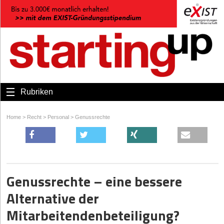
Rubriken
Home
>
Recht
>
Personal
>
Genussrechte
Genussrechte – eine bessere
Alternative der
Mitarbeitendenbeteiligung?