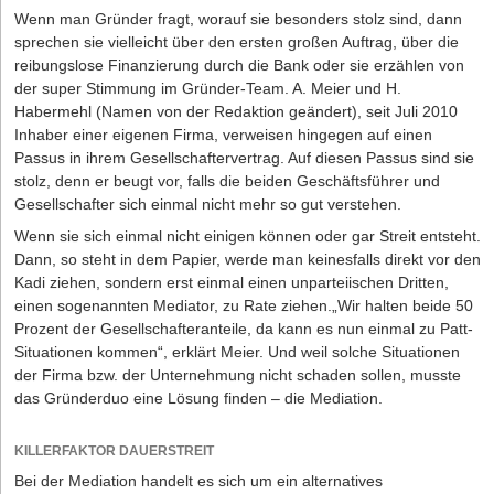
absehbarer Zukunft auch den Gegebenheiten des digitalen
Wer trägt Rechte und Pflichten beim
Wenn man Gründer fragt, worauf sie besonders stolz sind, dann
Sachbeschädigung etc. mit der Folge einer Geld- oder
Zeitalters angepasst wird.
Gewerbemietvertrag?
sprechen sie vielleicht über den ersten großen Auftrag, über die
Freiheitsstrafe im Falle der Verurteilung.
reibungslose Finanzierung durch die Bank oder sie erzählen von
Im Hinblick auf die gesetzlichen Mängelrechte können diese durch
Die Autorin
Franziska Hasselbach ist Rechtsanwältin bei der auf
Produkthaftung nach dem Produkthaftungsgesetz bei der
der super Stimmung im Gründer-Team. A. Meier und H.
beide Vertragspartner einvernehmlich ausgeschlossen werden. Mit
Arbeitsrecht spezialisierten
Kanzlei Hasselbach
in Köln, Frankfurt
Verletzung von Sicherheitspflichten.
Habermehl (Namen von der Redaktion geändert), seit Juli 2010
den sogenannten "Dach-und-Fach-Klauseln" kann es sogar noch
und Bonn.
Inhaber einer eigenen Firma, verweisen hingegen auf einen
einen Schritt weiter gehen: Dem Mieter kann vertraglich die Pflicht
Passus in ihrem Gesellschaftervertrag. Auf diesen Passus sind sie
auferlegt werden, für die Instandsetzung und Instandhaltung des
HAFTUNG NACH DEM PRODUKTHAFTUNGSGESETZ
stolz, denn er beugt vor, falls die beiden Geschäftsführer und
Gewerberaumes verantwortlich zu sein. Kommt er dieser
Das
Produkthaftungsgesetz
ist zum 1.1.1990 in Kraft getreten.
Gesellschafter sich einmal nicht mehr so gut verstehen.
Verpflichtung nicht nach, macht sich der Mieter gegenüber dem
Nach dem Produkthaftungsgesetz weist ein Produkt einen Fehler
Vermieter schadensersatzpflichtig. Dies hat die Rechtsprechung
Wenn sie sich einmal nicht einigen können oder gar Streit entsteht.
auf, wenn es im Zeitpunkt des In-den-Verkehr-Bringens nicht die
dann als zulässig angesehen, wenn dem Mieter im Gegenzug
Dann, so steht in dem Papier, werde man keinesfalls direkt vor den
Sicherheit bietet, die unter Berücksichtigung aller Umstände
weitreichende Rechte ähnlich eines Eigentümers eingeräumt
Kadi ziehen, sondern erst einmal einen unparteiischen Dritten,
berechtigterweise erwartet werden kann. Damit ersetzt das Gesetz
werden.
einen sogenannten Mediator, zu Rate ziehen.„Wir halten beide 50
den Fehlerbegriff durch einen anderen unbestimmten
Prozent der Gesellschafteranteile, da kann es nun einmal zu Patt-
Rechtsbegriff, nämlich denjenigen der „berechtigten
Wenn der Mieter durch den Vermieter also z.B. das Recht
Situationen kommen“, erklärt Meier. Und weil solche Situationen
Sicherheitserwartungen“ des Adressatenkreises des vermarkteten
eingeräumt bekommt, erhebliche bauliche Veränderungen nach
der Firma bzw. der Unternehmung nicht schaden sollen, musste
Produkts sowie Dritter, die mit der Sache in Berührung kommen.
seinen eigenen, für den Gewerbebetrieb vorteilhaften Wünschen
das Gründerduo eine Lösung finden – die Mediation.
Wendet sich der Hersteller mit seiner Ware ausschließlich an
vorzunehmen, dann kann er grundsätzlich auch dazu verpflichtet
Fachpersonal, wie etwa bei Investitionsgütern, aber auch bei
werden, diese wirtschaftlich zu unterhalten. Gleichzeitig ist es
sonstigen technischen Geräten, hat das Produkt den
möglich, von der gesetzlichen Verpflichtung des Mieters, die von
KILLERFAKTOR DAUERSTREIT
Sicherheitserwartungen dieser Fachkreise zu genügen.
ihm vorgenommenen baulichen Maßnahmen bei Beendigung des
Bei der Mediation handelt es sich um ein alternatives