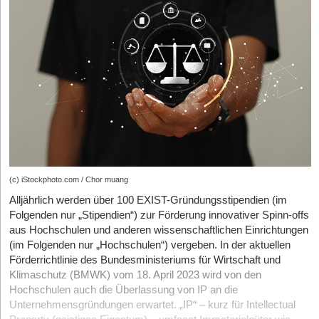
Schlehe, Leiter des IHK-MediationsZentrums München die
Wirtschaftskanzlei in Düsseldorf tätig. Im Schwerpunkt hat er
Arbeitsweise: Wenn sich zwei Kinder um eine Orange streiten,
deutsches und europäisches Unternehmensrecht studiert.
würde ein Richter jedem Kind die Hälfte der Frucht zuteilen. Der
Mediator aber fragt, was die Kinder mit der Orange machen
wollen. „Und dann kommt vielleicht heraus, dass ein Kind den Saft
will und das andere die Schale.“
(c) iStockphoto.com / Chor muang
Alljährlich werden über 100 EXIST-Gründungsstipendien (im
Folgenden nur „Stipendien“) zur Förderung innovativer Spinn-offs
aus Hochschulen und anderen wissenschaftlichen Einrichtungen
(im Folgenden nur „Hochschulen“) vergeben. In der aktuellen
Förderrichtlinie des Bundesministeriums für Wirtschaft und
Klimaschutz (BMWK) vom 18. April 2023 wird von den
Hochschulen auch die Überlassung von IP an die
Unternehmensgründungen erwartet. „IP“ – kurz für Intellectual