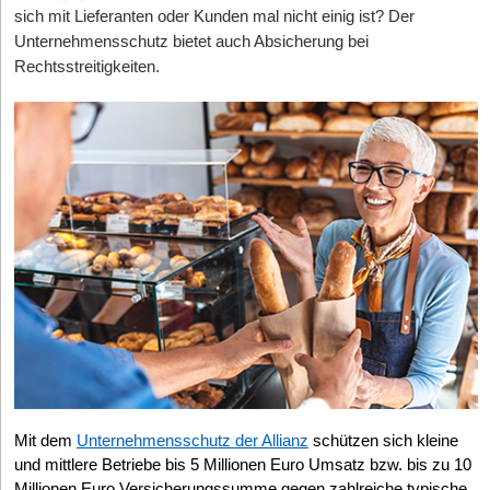
absehbarer Zukunft auch den Gegebenheiten des digitalen
Beweissicherheitsgründen empfiehlt sich jedoch auch bei
sich mit Lieferanten oder Kunden mal nicht einig ist? Der
Zeitalters angepasst wird.
unternehmerischen Kunden, ein ausdrückliches Einverständnis
Unternehmensschutz bietet auch Absicherung bei
durch Unterschrift oder „Häkchen setzen“ bei einem Online-
Rechtsstreitigkeiten.
Die Autorin
Franziska Hasselbach ist Rechtsanwältin bei der auf
Geschäft einzuholen. Ferner gilt: Individuelle Absprachen mit dem
Arbeitsrecht spezialisierten
Kanzlei Hasselbach
in Köln, Frankfurt
Kunden zum Vertrag haben immer Vorrang vor der Geltung von
und Bonn.
AGB.
Mit dem
Unternehmensschutz der Allianz
schützen sich kleine
und mittlere Betriebe bis 5 Millionen Euro Umsatz bzw. bis zu 10
Millionen Euro Versicherungssumme gegen zahlreiche typische