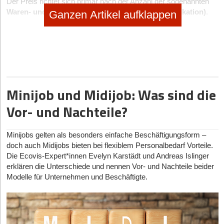
Der Preis richtet sich primär nach der Anzahl der sogenannten
Waren- und Dienstleistungsklassen (Nizza-Klassifikation)
.
Ganzen Artikel aufklappen
Du musst bei der Anmeldung angeben, in welchen Branchen
deine Marke geschützt werden soll (z. B. Klasse 25 für
Bekleidung, Klasse 42 für Softwareentwicklung).
Leistung des DPMA
Kosten
Elektronische Anmeldung
290 Euro
Minijob und Midijob: Was sind die
(Online)
Vor- und Nachteile?
Anmeldung in Papierform
300 Euro
Inkludierte Klassen in der
Bis zu 3 Klassen inklusive
Minijobs gelten als besonders einfache Beschäftigungsform –
Grundgebühr
doch auch Midijobs bieten bei flexiblem Personalbedarf Vorteile.
Klassengebühr ab der 4. Klasse
100 Euro
(pro weiterer
Die Ecovis-Expert*innen Evelyn Karstädt und Andreas Islinger
Klasse)
erklären die Unterschiede und nennen Vor- und Nachteile beider
Beschleunigte Prüfung
200 Euro
Modelle für Unternehmen und Beschäftigte.
(Optional)
Gut zu wissen:
Mit der Zahlung dieser Grundgebühr ist deine
Marke für
10 Jahre
geschützt. Danach wirsd eine