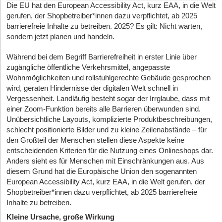
Düsseldorfer Spin-off den Tech-Giganten die Stirn
Restrukturierungsmaßnahmen umzusetzen. In dieser Phase
juristischen Fachpersonen lassen sich Verträge entwickeln, die
Minijob“, erklärt Karstädt. Dafür bieten sie aber ihren
Die EU hat den European Accessibility Act, kurz EAA, in die Welt
steht nicht nur die kurzfristige Sicherung der Liquidität im
Interessen aller Beteiligten klar definieren. Dabei lohnt es sich,
Beschäftigten im Übergangsbereich umfassenden Schutz bei
bietet
gerufen, der Shopbetreiber*innen dazu verpflichtet, ab 2025
Vordergrund, sondern auch die strategische Neuausrichtung des
den aktuellen Status quo abzubilden und zukünftige
Krankheit, Pflegebedürftigkeit oder Arbeitslosigkeit. „Das
barrierefreie Inhalte zu betreiben. 2025? Es gilt: Nicht warten,
Unternehmens. Zudem schafft der Schutzschirm eine
Festhalten am Minijob als besonders einfache Lösung lohnt sich
Entwicklungen wie Kapitalerhöhungen oder den Einstieg neuer
06.08.2026
|
Verträge
sondern jetzt planen und handeln.
konstruktive Verhandlungsbasis mit den Gläubiger*innen.
daher in der Regel nicht“, fasst Islinger zusammen.
Investorinnen zu berücksichtigen. Fehlende oder lückenhafte
Exit statt langfristiger Investitionen: Was Gründer
Regelungen sorgen im Eifer des Geschäftsalltags sonst für
Während bei dem Begriff Barrierefreiheit in erster Linie über
Langjährige Partner*innen schätzen es eher, wenn die
wirklich absichern sollten
zugängliche öffentliche Verkehrsmittel, angepasste
Unsicherheit.
Gründer*innen aktiv an einer Lösung arbeiten, statt passiv auf
Wohnmöglichkeiten und rollstuhlgerechte Gebäude gesprochen
eine Regelinsolvenz zuzusteuern. Damit stärken sie das
04.08.206
|
Unternehmer-Typen
wird, geraten Hindernisse der digitalen Welt schnell in
Vertrauen und erleichtern Verhandlungen über Stundungen,
Gerichtsprozesse und mögliche Stolpersteine
Vergessenheit. Landläufig besteht sogar der Irrglaube, dass mit
„Reichweite ist nicht Wachstum“: Warum Ex-
Forderungsschnitte oder andere Maßnahmen, die für den
Kein junges Unternehmen plant, direkt vor Gericht zu landen.
einer Zoom-Funktion bereits alle Barrieren überwunden sind.
Sanierungsprozess notwendig sind.
Zalando-Managerin Dr. Saskia Appelhoff heute auf
Dennoch entsteht gerade bei innovativen Geschäftsmodellen ein
Unübersichtliche Layouts, komplizierte Produktbeschreibungen,
erhöhtes Konfliktpotenzial, beispielsweise durch Patentrechte,
Community-Building setzt
schlecht positionierte Bilder und zu kleine Zeilenabstände – für
Individuell statt standardisiert
Markenstreitigkeiten oder Datenschutzvorwürfe. Ein
den Großteil der Menschen stellen diese Aspekte keine
Die Insolvenz in Eigenverwaltung erlaubt es Gründer*innen,
Gerichtsverfahren bindet finanzielle Mittel und Kapazitäten des
entscheidenden Kriterien für die Nutzung eines Onlineshops dar.
maßgeschneiderte Lösungen zu entwickeln und diese auf ihre
gesamten Teams. Somit empfiehlt sich eine klare Strategie für
Anders sieht es für Menschen mit Einschränkungen aus. Aus
spezifischen Unternehmensbedürfnisse zuzuschneiden. Im
den Fall rechtlicher Auseinandersetzungen.
diesem Grund hat die Europäische Union den sogenannten
Gegensatz zur klassischen Insolvenz, bei der standardisierte
European Accessibility Act, kurz EAA, in die Welt gerufen, der
In diesem Kontext spielen Rechtsmittel wie Berufung oder
Prozesse oft wenig Raum für individuelle Anpassungen lassen,
Shopbetreiber*innen dazu verpflichtet, ab 2025 barrierefreie
Beschwerde eine Rolle, wenn ein Urteil nicht akzeptiert wird.
eröffnen Schutzschirmverfahren und Eigenverwaltung die
Inhalte zu betreiben.
Ergänzend besteht in seltenen Fällen die Möglichkeit zur
Möglichkeit, flexibel auf die Anforderungen des Markts und die
Kleine Ursache, große Wirkung
Wiederaufnahme des Verfahrens, etwa bei neu aufgetauchten
internen Gegebenheiten zu reagieren. Zu den typischen