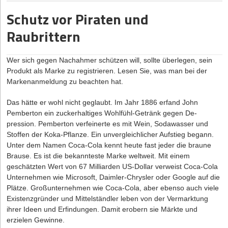
den Gründungsaufwand vorsätzlich oder aus grober Fahrlässigkeit
Arbeitnehmerstatus klagen.
Schutz vor Piraten und
geschädigt wurde, so sind der AG alle Gründer als
Gesamtschuldner zum Ersatz persönlich verpflichtet. Bei der
2. Mitarbeiter machen zu viele Überstunden. Wer die Vorschriften
Raubrittern
GmbH gibt es nach § 11 II GmbHG die Handelndenhaftung mit
zu den Arbeitszeiten in seiner Belegschaft missachtet, dem drohen
dem Privatvermögen.
Bußgelder, Nachzahlungen an den Arbeitnehmer und sogar
Freiheitsstrafe.
Wer sich gegen Nachahmer schützen will, sollte überlegen, sein
Produkt als Marke zu registrieren. Lesen Sie, was man bei der
Also Achtung, denn die Folgen sind ernst für Gründer! In der Regel
Markenanmeldung zu beachten hat.
haben junge Unternehmen keine finanziellen und zeitlichen
Ressourcen für finanziellen Ahndungen oder kräftezehrende
Das hätte er wohl nicht geglaubt. Im Jahr 1886 erfand John
Gerichtsverfahren. Doch es gibt eine vollkommen legitime
Pemberton ein zuckerhaltiges Wohlfühl-Getränk gegen De­
Möglichkeit, um nicht in die Falle zu tappen: Wer ganz legal
pression. Pemberton verfeinerte es mit Wein, Sodawasser und
Freelancer beschäftigt statt Mitarbeiter an sich zu binden, schafft
Stoffen der Koka-Pflanze. Ein unvergleichlicher Aufstieg begann.
sich viele Freiheiten vor allem in der Gründungsphase.
Unter dem Namen Coca-Cola kennt heute fast jeder die braune
Brause. Es ist die bekannteste Marke weltweit. Mit einem
Homeoffice als Alternative?
geschätzten Wert von 67 Milliarden US-Dollar verweist Coca-Cola
Arbeiten von zuhause und nach individuellen Zeitvorstellungen,
Unternehmen wie Microsoft, Daimler-Chrysler oder Google auf die
das ist längst keine Ausnahme mehr. In vielen Branchen ist
Plätze. Großunternehmen wie Coca-Cola, aber ebenso auch viele
Arbeiten im Homeoffice gut umsetzbar und sowohl für den
Existenzgründer und Mittelständler leben von der Vermarktung
Arbeitgeber als auch den Arbeitnehmer mit vielen Vorteilen
ihrer Ideen und Erfindungen. Damit erobern sie Märkte und
verbunden. Doch auch hier gelten Vorschriften für den
erzielen Gewinne.
Arbeitsschutz, auch wenn die Einhaltung schwerer zu kontrollieren