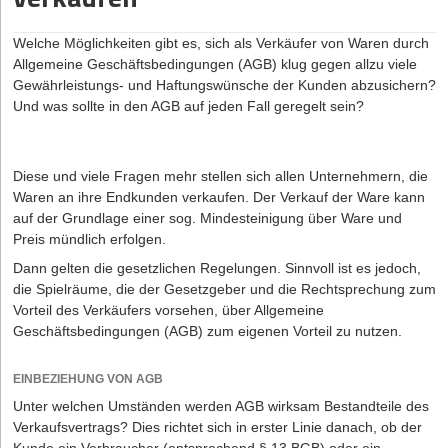
überführen und an die Bedürfnisse von New Work und einen
veränderten Arbeitsmarkt anzupassen. Im vergangenen Jahr gab
Welche Möglichkeiten gibt es, sich als Verkäufer von Waren durch
es dazu Anregungen von Parteien, doch im Bundestagsausschuss
Allgemeine Geschäftsbedingungen (AGB) klug gegen allzu viele
kam es dann zu keiner Einigung.
Gewährleistungs- und Haftungswünsche der Kunden abzusichern?
Beispielsweise diskutierten die Politiker, die deutschen Regelungen
Laura Faltz hat sich die Marke „ecomoebel“ eintragen lassen.
Und was sollte in den AGB auf jeden Fall geregelt sein?
Sie vertreibt individuell aufgemöbelte Gebrauchteinrichtung (c)
an die Europäische Arbeitszeitrichtlinien anzugleichen. Konkrete
ecomoebel
Ideen sind, statt tägliche Höchstarbeitsstunden wöchentliche
Grenzen bei der Arbeitszeit einzuführen. Alternativ könnten die
Als Werbekauffrau weiß Laura Faltz, was ankommt. Die 30-Jährige
Diese und viele Fragen mehr stellen sich allen Unternehmern, die
täglichen Höchstgrenzen erhöht werden, ohne gleichzeitig die
ist Geschäftsführerin der ecomoebel GmbH. Das Unternehmen ­
Waren an ihre Endkunden verkaufen. Der Verkauf der Ware kann
wöchentliche Arbeitszeit hochzuschrauben. Beide Ansätze
vertreibt individuell gestaltete Möbel, die ganz pder teilweise aus
auf der Grundlage einer sog. Mindesteinigung über Ware und
verhindern die dauerhafte Überlastung von Mitarbeitern. Und sie
Altmöbeln produziert werden. Die alten Stücke werden sogar auf
Preis mündlich erfolgen.
erhöhen die Flexibilität für Betriebe, zum Beispiel wenn es in
Schadstoffe getestet, bevor sie nach Wunsch „aufgemöbelt“
Dann gelten die gesetzlichen Regelungen. Sinnvoll ist es jedoch,
Phasen kurzzeitig viel zu tun gibt. Noch scheinen nicht alle
werden.
die Spielräume, die der Gesetzgeber und die Rechtsprechung zum
Bundestagsfraktionen bereit für den Wandel zu sein. Klar ist aber:
Jeder Kunde erhält sein ganz persönliches Möbel, das
Vorteil des Verkäufers vorsehen, über Allgemeine
Früher oder später wird es Änderung beim Arbeitszeitgesetz
gesundheitlich unbedenklich ist. Bestätigt wird das mit dem
Geschäftsbedingungen (AGB) zum eigenen Vorteil zu nutzen.
geben müssen, um dem digitalen Zeitalter zu gerecht zu werden.
ecomoebel-Zertifikat. Aus Betten werden Bänke, aus Fenstern
Vitrinen, oder es wird Schränken einfach ein neuer Anstrich
Weniger Stunden, mehr Produktivität – möglich für Gründer?
EINBEZIEHUNG VON AGB
verpasst. Seit August 2003 ist ecomoebel als Marke registriert und
Unter welchen Umständen werden AGB wirksam Bestandteile des
Die engen Grenzen des Arbeitszeitgesetzes werden von Gründern
geschützt. Nur die Dortmunder Firma und die mit Lizenzen
Verkaufsvertrags? Dies richtet sich in erster Linie danach, ob der
nicht selten als hinderlich empfunden. Doch es gibt auch ganz
ausgestatteten Partner dürfen das Möbel-Zeichen benutzen. Der