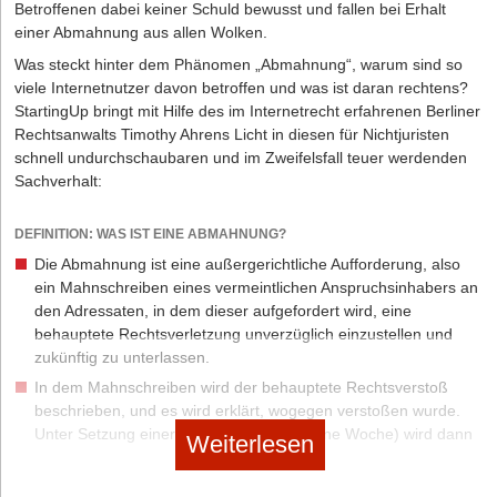
Betroffenen dabei keiner Schuld bewusst und fallen bei Erhalt
entscheidungsbefugten Arbeits-gruppe für Telekommunikation
einer Abmahnung aus allen Wolken.
signalisiert, mit dem deutschen Vorschlag leben zu können. Bei
Die Autorin: Elishewa Patterson-Baysal ist Rechtsanwältin
Was steckt hinter dem Phänomen „Abmahnung“, warum sind so
den Vertretern der Werbe-, Verlags- und Technologie-
und Fachanwältin für Arbeitsrecht bei der
MEIDES
viele Internetnutzer davon betroffen und was ist daran rechtens?
Unternehmen stieß der Entwurf – und insbesondere die Streichung
Rechtsanwaltsgesellschaft mbH
. Sie ist zudem
StartingUp bringt mit Hilfe des im Internetrecht erfahrenen Berliner
des berechtigten Interesses als Rechtsgrundlage für Tracking zu
Geschäftsführerin der
Online-ArbeitsrechtsAkademie.
Rechtsanwalts Timothy Ahrens Licht in diesen für Nichtjuristen
Werbezwecken – dagegen auf wenig Gegenliebe. Diese Kritik fand
schnell undurchschaubaren und im Zweifelsfall teuer werdenden
in einigen Mitgliedstaaten Gehör. Und so gelang es letztlich auch
Sachverhalt:
der deutschen Ratspräsidentschaft nicht, die so gegensätzlichen
Interessen miteinander zu versöhnen.
DEFINITION: WAS IST EINE ABMAHNUNG?
Unternehmen sollten sich auf Fortgeltung der aktuellen
Die Abmahnung ist eine außergerichtliche Aufforderung, also
Regeln einstellen
ein Mahnschreiben eines vermeintlichen Anspruchsinhabers an
Nach dem Scheitern des deutschen Entwurfs liegt der
den Adressaten, in dem dieser aufgefordert wird, eine
sprichwörtliche Ball ab dem 1. Januar 2021 bei der neuen
behauptete Rechtsverletzung unverzüglich einzustellen und
portugiesischen Ratspräsidentschaft. Dass noch ein Kompromiss
zukünftig zu unterlassen.
zwischen den Mitgliedstaaten erzielt werden kann, erscheint
In dem Mahnschreiben wird der behauptete Rechtsverstoß
allerdings fraglich. Derzeit ist nicht ersichtlich, warum den
beschrieben, und es wird erklärt, wogegen verstoßen wurde.
Portugiesen gelingen sollte, woran bereits ein gutes Dutzend
Unter Setzung einer kurzen Frist (zirka eine Woche) wird dann
Weiterlesen
anderer Länder gescheitert ist. Selbst wenn der Rat unter der
die Beseitigung des Rechtsverstoßes und die Unterlassung für
portugiesischen Präsidentschaft einen gemeinsamen Entwurf
die Zukunft verlangt.
verabschieden sollte, bedarf es zudem viel Fantasie, um sich