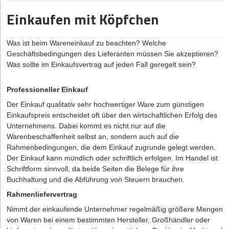
Zweckentfremdung von Wohnraum kann teuer werden.
Einkaufen mit Köpfchen
Die Fälle sind jedoch nicht immer so klar: wie im Beispiel eines
Online-Händlers, der aus seiner Wohnung kurzerhand ein
Warenlager macht. Besonders im letztgenannten Beispiel droht
Was ist beim Wareneinkauf zu beachten? Welche
allerdings die außerordentliche fristlose Kündigung, da die
Geschäftsbedingungen des Lieferanten müssen Sie akzeptieren?
Aufnahme eines Gewerbebetriebes in einem Wohnraum ohne die
Was sollte im Einkaufsvertrag auf jeden Fall geregelt sein?
Zustimmung des Vermieters die Rechte des Vermieters erheblich
verletzt. Man spricht in diesem Fall von einer Zweckentfremdung
Professioneller Einkauf
durch den Mieter.
Der Einkauf qualitativ sehr hochwertiger Ware zum günstigen
Zudem drohen ordnungsrechtliche Sanktionen: In Zeiten immer
Einkaufspreis entscheidet oft über den wirtschaftlichen Erfolg des
knapper werdenden Wohnraums haben die Städte und
Unternehmens. Dabei kommt es nicht nur auf die
Kommunen ihre Bußgelder teilweise drastisch erhöht. Bis zu
Warenbeschaffenheit selbst an, sondern auch auf die
100.000 Euro sind beispielsweise nach dem
Rahmenbedingungen, die dem Einkauf zugrunde gelegt werden.
Zweckentfremdungsverbot-Gesetz des Landes Berlin für diese
Der Einkauf kann mündlich oder schriftlich erfolgen. Im Handel ist
Ordnungswidrigkeit durch den Verursacher zu entrichten. Wird
Schriftform sinnvoll, da beide Seiten die Belege für ihre
dem Vermieter eine Zweckentfremdung seiner Mietsache bekannt,
Buchhaltung und die Abführung von Steuern brauchen.
wird er diese schnellstens unterbinden wollen, um seine Haftung
Rahmenliefervertrag
zu vermeiden, und da ist die außerordentliche fristlose Kündigung
meist das Mittel der Wahl.
Nimmt der einkaufende Unternehmer regelmäßig größere Mengen
von Waren bei einem bestimmten Hersteller, Großhändler oder
Doch so weit muss es nicht kommen: Wer die eventuell negative