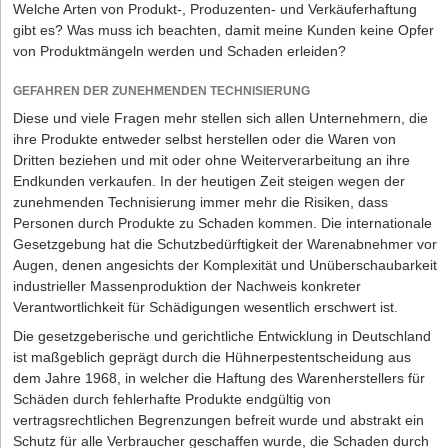
Zeitmietverträge zwingend die Schriftform an. Wird bei
Wichtig ist es, dass für die Gewährleistung die gesetzlichen Regeln
Welche Arten von Produkt-, Produzenten- und Verkäuferhaftung
Vertragsabschluss hiergegen verstoßen, so gilt der Vertrag als auf
gelten, und der Hersteller, Lieferant oder Großhändler diese nicht
gibt es? Was muss ich beachten, damit meine Kunden keine Opfer
unbestimmte Zeit geschlossen.
wesentlich einschränkt. Viele Hersteller versuchen, die
von Produktmängeln werden und Schaden erleiden?
Gewährleistungsfrist auf ein Jahr ab Warenauslieferung zu
Wer trägt Rechte und Pflichten beim
beschränken, was über allgemeine Geschäftsbedingungen im
GEFAHREN DER ZUNEHMENDEN TECHNISIERUNG
Gewerbemietvertrag?
Verhältnis zu Unternehmern als Einkäufern zulässig ist. Hier lohnt
Diese und viele Fragen mehr stellen sich allen Unternehmern, die
es sich zu verhandeln, denn günstiger ist es für den Einkäufer,
Im Hinblick auf die gesetzlichen Mängelrechte können diese durch
ihre Produkte entweder selbst herstellen oder die Waren von
wenn die Gewährleistungsfrist von den gesetzlich vorgesehenen
beide Vertragspartner einvernehmlich ausgeschlossen werden. Mit
Dritten beziehen und mit oder ohne Weiterverarbeitung an ihre
zwei Jahren bestehen bleibt oder sogar auf drei Jahre verlängert
den sogenannten "Dach-und-Fach-Klauseln" kann es sogar noch
Endkunden verkaufen. In der heutigen Zeit steigen wegen der
wird, was zulässig ist. Insgesamt empfiehlt sich beim regelmäßigen
einen Schritt weiter gehen: Dem Mieter kann vertraglich die Pflicht
zunehmenden Technisierung immer mehr die Risiken, dass
Bezug größerer Warenmengen ein sehr gut verhandelter
auferlegt werden, für die Instandsetzung und Instandhaltung des
Personen durch Produkte zu Schaden kommen. Die internationale
individueller Rahmenliefervertrag, um für den Einkäufer ungünstige
Gewerberaumes verantwortlich zu sein. Kommt er dieser
Gesetzgebung hat die Schutzbedürftigkeit der Warenabnehmer vor
Verkaufsbedingungen des Herstellers, Lieferanten oder
Verpflichtung nicht nach, macht sich der Mieter gegenüber dem
Augen, denen angesichts der Komplexität und Unüberschaubarkeit
Großhändlers wegzuverhandeln.
Vermieter schadensersatzpflichtig. Dies hat die Rechtsprechung
industrieller Massenproduktion der Nachweis konkreter
dann als zulässig angesehen, wenn dem Mieter im Gegenzug
Verantwortlichkeit für Schädigungen wesentlich erschwert ist.
weitreichende Rechte ähnlich eines Eigentümers eingeräumt
Die gesetzgeberische und gerichtliche Entwicklung in Deutschland
werden.
ist maßgeblich geprägt durch die Hühnerpestentscheidung aus
Wenn der Mieter durch den Vermieter also z.B. das Recht
dem Jahre 1968, in welcher die Haftung des Warenherstellers für
eingeräumt bekommt, erhebliche bauliche Veränderungen nach
Schäden durch fehlerhafte Produkte endgültig von
seinen eigenen, für den Gewerbebetrieb vorteilhaften Wünschen
vertragsrechtlichen Begrenzungen befreit wurde und abstrakt ein
vorzunehmen, dann kann er grundsätzlich auch dazu verpflichtet
Schutz für alle Verbraucher geschaffen wurde, die Schaden durch