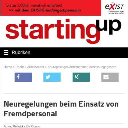
Rubriken
Home
>
Recht
>
Arbeitsrecht
>
Neuregelungen Arbeitnehmerüberlassungsgesetz
Neuregelungen beim Einsatz von
Fremdpersonal
Autor: Rebekka De Conno