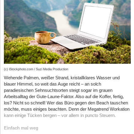
Versicherungsumfang automatisch bis 25.000 EUR enthalten
sind. Zusätzlich können Photovoltaikanlagen entsprechend Ihrer
Leistung mitversichert werden. Darüber hinaus erhalten
Unternehmen im Schadenfall zusätzlich zur vertraglich
vereinbarten Schadenzahlung bis zu 25.000 Euro an
Mehrleistungen, wenn zum Beispiel bei einem Heizungstausch
eine herkömmliche Ölheizung gegen eine Wärmepumpe ersetzt
wird oder bei einer Reparatur die Außendämmung erneuert wird.
Ebenso können behinderten- und altersgerechte Umbauten im
Gebäude oder in den einzelnen Wohneinheiten durch die
Zusatzleistungen des Umwelt- und Nachhaltigkeitsbausteins
(c) iStockphoto.com / Suzi Media Production
vorgenommen werden.
Wehende Palmen, weißer Strand, kristallklares Wasser und
blauer Himmel, so weit das Auge reicht – an solch
Recht haben ist nicht Recht bekommen
paradiesischen Sehnsuchtsorten steigt sogar im grauen
Arbeitsalltag der Gute-Laune-Faktor. Also auf die Koffer, fertig,
Auch wenn man selbst eigentlich kein „Streithansel“ ist: Sind
los? Nicht so schnell! Wer das Büro gegen den Beach tauschen
Kund:innen unzufrieden oder fühlen sich Mitarbeiter:innen
möchte, muss einiges beachten. Denn der Megatrend Workation
ungerecht behandelt, hat man schnell eine Klage am Hals. Oder
kann einige Tücken bergen – vor allem in puncto Steuern.
man selbst ist mit den Leistungen eines Lieferanten unzufrieden
und möchte sich dagegen wehren und sein Recht durchsetzen.
Einfach mal weg
Egal worum es geht – immer sind Rechtsstreitigkeiten vor allem