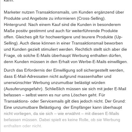
Telekommunikationskonzernen warnen auch Verlage und die
kann.
Werbewirtschaft bereits seit Längerem vor derart restriktiven
Setzen Sie eine für die Position angemessene Berufserfahrung
Der Autor
Ulrich Kammerer
ist geprüfter ESUG- und StaRUG-
Marketer nutzen Transaktionsmails, um Kunden ergänzend über
Neuregelungen. Sie befürchten irreparable Schäden für digitale
voraus und suchen Sie weder einen Berufsanfänger noch
Berater sowie Vorstand von UKMC eG – Die Unternehmer-
Produkte und Angebote zu informieren (Cross-Selling).
Geschäftsmodelle – unter anderem weil weitere Einschränkungen
jemanden mit langjähriger Berufserfahrung.
Retter by Ulrich Kammerer.
Hintergrund: Nach einem Kauf sind die Kunden in besonderem
beim Tracking die Werbefinanzierung im Internet zerstören
Erwarten Sie sehr gute Deutschkenntnisse, aber nicht Deutsch
Maße positiv gestimmt und auch für weiterführende Produkte
könnten. Angesichts der erheblichen Kritik aus der Wirtschaft
als Muttersprache.
offen. Gleiches gilt für hochwertigere und teurere Produkte (Up-
konnten sich die Mitgliedstaaten im Rat der Europäischen Union
Beschreiben Sie die Tätigkeit spezifisch und nicht die
Selling). Auch diese können in einer Transaktionsmail beworben
bislang nicht auf einen eigenen Entwurf einigen. In diesem Rat
körperlichen bzw. geistigen Anforderungen an den Bewerber.
und Kunden gezielt stimuliert werden. Rechtlich stellt sich aber die
sitzen die Fachminister der EU-Mitgliedstaaten. Ein
Frage, ob solche E-Mails überhaupt Werbung enthalten dürfen,
(Gegen-)Entwurf des Rats ist aber erforderlich, damit der Rat mit
denn Kunden müssen in den Erhalt von Werbe-E-Mails einwilligen.
der EU Kommission und dem Europäischen Parlament in das
Wie teuer kann eine Diskriminierung werden?
weitere Gesetzgebungsverfahren eintreten kann (sogenanntes
Durch das Erfordernis der Einwilligung soll sichergestellt werden,
Dem vermeintlich Diskriminierten kann bis zu drei
Trilog-Verfahren).
dass E-Mail-Adressaten nicht aufgrund massenhafter und
Bruttomonatsgehälter Schadensersatz zugesprochen werden.
unerwünschter Werbung unzumutbar belästigt würden
Seit Dezember 2017 hat der Rat unter der Führung von Estland,
Geld, das Sie sicher besser verwenden können. Hinzu kommen
(Ausuferungsgefahr). Schließlich müssen sie sich mit jeder E-Mail
Bulgarien, Österreich, Rumänien, Finnland und Kroatien im
hier ja dann auch noch Anwalts- und Gerichtskosten.
befassen – selbst wenn es nur ums Löschen geht. Für
Halbjahresturnus jeweils unterschiedliche Entwurfsfassungen
Transaktions- oder Servicemails gilt dies jedoch nicht. Der Grund:
veröffentlicht, von denen allerdings keine konsensfähig war.
Was können Sie tun, wenn Sie verklagt werden?
Eine unzumutbare Belästigung der Empfänger kann überhaupt
Wechselseitig wurden die Entwürfe von Beobachtern entweder als
nicht vorliegen, da sie sich – wie erwähnt – mit diesen E-Mails
zu restriktiv für digitale Geschäftsmodelle oder als zu
Ist eine Benachteiligung wegen einer problematischen
befassen müssen. Dabei spielt es keine Rolle, ob sie Werbung
wirtschaftsfreundlich kritisiert.
Formulierung in einer Stellenanzeige zu vermuten, müssen Sie als
enthalten oder nicht.
das ausschreibende Unternehmen nachweisen, dass die