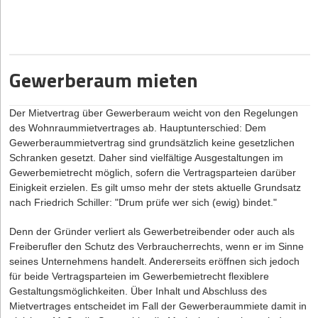
Üblicherweise wird in der Abmahnung gleich auch
einen sowohl für das Parlament als auch für den Rat
Schadensersatz geltend gemacht und die Gebührenrechnung
zustimmungsfähigen Gesamtkompromiss auszumalen. Die
des abmahnenden Rechtsanwalts beigelegt.
Zeichen sprechen also eher für ein endgültiges Aus der ePrivacy-
Verordnung.
Gewerberaum mieten
Welche Folgen hätte ein solches Scheitern für digitale
Unternehmen?
Der Mietvertrag über Gewerberaum weicht von den Regelungen
Ohne Neuregelung würden bis auf Weiteres die aktuellen
des Wohnraummietvertrages ab. Hauptunterschied: Dem
Bestimmungen der ePrivacy-Richtlinie anwendbar bleiben. Diese
Gewerberaummietvertrag sind grundsätzlich keine gesetzlichen
sind in Deutschland vor allem im
Telemediengesetz (TMG)
und im
Schranken gesetzt. Daher sind vielfältige Ausgestaltungen im
Telekommunikationsgesetz (TKG)
umgesetzt. Danach ist das
Gewerbemietrecht möglich, sofern die Vertragsparteien darüber
Setzen und Auslesen von Cookies zu Werbezwecken ohnehin nur
Einigkeit erzielen. Es gilt umso mehr der stets aktuelle Grundsatz
mit vorheriger Einwilligung der Nutzer zulässig. Dies hat der
nach Friedrich Schiller: "Drum prüfe wer sich (ewig) bindet."
Bundesgerichtshof vor Kurzem bestätigt. Dasselbe gilt, nach
Auffassung der Datenschutzbehörden, auch für den Einsatz
Denn der Gründer verliert als Gewerbetreibender oder auch als
bekannter Analysetools wie Google Analytics.
Freiberufler den Schutz des Verbraucherrechts, wenn er im Sinne
seines Unternehmens handelt. Andererseits eröffnen sich jedoch
Aus Unternehmenssicht ist das Scheitern der ePrivacy-Verordnung
für beide Vertragsparteien im Gewerbemietrecht flexiblere
daher nicht nur Anlass zur Freude. Es bestand zumindest die
Gestaltungsmöglichkeiten. Über Inhalt und Abschluss des
Hoffnung, das vergleichsweise starre aktuelle Regelungskorsett
Mietvertrages entscheidet im Fall der Gewerberaummiete damit in
durch einen progressiven Entwurf stärker an die Bedürfnisse der