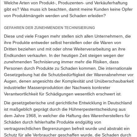
Zeitmietverträge zwingend die Schriftform an. Wird bei
Welche Arten von Produkt-, Produzenten- und Verkäuferhaftung
Vertragsabschluss hiergegen verstoßen, so gilt der Vertrag als auf
gibt es? Was muss ich beachten, damit meine Kunden keine Opfer
unbestimmte Zeit geschlossen.
von Produktmängeln werden und Schaden erleiden?
Wer trägt Rechte und Pflichten beim
GEFAHREN DER ZUNEHMENDEN TECHNISIERUNG
Gewerbemietvertrag?
Laura Faltz hat sich die Marke „ecomoebel“ eintragen lassen.
Diese und viele Fragen mehr stellen sich allen Unternehmern, die
Sie vertreibt individuell aufgemöbelte Gebrauchteinrichtung (c)
Im Hinblick auf die gesetzlichen Mängelrechte können diese durch
ihre Produkte entweder selbst herstellen oder die Waren von
ecomoebel
beide Vertragspartner einvernehmlich ausgeschlossen werden. Mit
Dritten beziehen und mit oder ohne Weiterverarbeitung an ihre
Als Werbekauffrau weiß Laura Faltz, was ankommt. Die 30-Jährige
den sogenannten "Dach-und-Fach-Klauseln" kann es sogar noch
Endkunden verkaufen. In der heutigen Zeit steigen wegen der
ist Geschäftsführerin der ecomoebel GmbH. Das Unternehmen ­
einen Schritt weiter gehen: Dem Mieter kann vertraglich die Pflicht
zunehmenden Technisierung immer mehr die Risiken, dass
vertreibt individuell gestaltete Möbel, die ganz pder teilweise aus
auferlegt werden, für die Instandsetzung und Instandhaltung des
Personen durch Produkte zu Schaden kommen. Die internationale
Altmöbeln produziert werden. Die alten Stücke werden sogar auf
Gewerberaumes verantwortlich zu sein. Kommt er dieser
Gesetzgebung hat die Schutzbedürftigkeit der Warenabnehmer vor
Schadstoffe getestet, bevor sie nach Wunsch „aufgemöbelt“
Verpflichtung nicht nach, macht sich der Mieter gegenüber dem
Augen, denen angesichts der Komplexität und Unüberschaubarkeit
werden.
Vermieter schadensersatzpflichtig. Dies hat die Rechtsprechung
industrieller Massenproduktion der Nachweis konkreter
Jeder Kunde erhält sein ganz persönliches Möbel, das
dann als zulässig angesehen, wenn dem Mieter im Gegenzug
Verantwortlichkeit für Schädigungen wesentlich erschwert ist.
gesundheitlich unbedenklich ist. Bestätigt wird das mit dem
weitreichende Rechte ähnlich eines Eigentümers eingeräumt
Die gesetzgeberische und gerichtliche Entwicklung in Deutschland
ecomoebel-Zertifikat. Aus Betten werden Bänke, aus Fenstern
werden.
ist maßgeblich geprägt durch die Hühnerpestentscheidung aus
Vitrinen, oder es wird Schränken einfach ein neuer Anstrich
Wenn der Mieter durch den Vermieter also z.B. das Recht
dem Jahre 1968, in welcher die Haftung des Warenherstellers für
verpasst. Seit August 2003 ist ecomoebel als Marke registriert und
eingeräumt bekommt, erhebliche bauliche Veränderungen nach
Schäden durch fehlerhafte Produkte endgültig von
geschützt. Nur die Dortmunder Firma und die mit Lizenzen
seinen eigenen, für den Gewerbebetrieb vorteilhaften Wünschen
vertragsrechtlichen Begrenzungen befreit wurde und abstrakt ein
ausgestatteten Partner dürfen das Möbel-Zeichen benutzen. Der
vorzunehmen, dann kann er grundsätzlich auch dazu verpflichtet
Schutz für alle Verbraucher geschaffen wurde, die Schaden durch