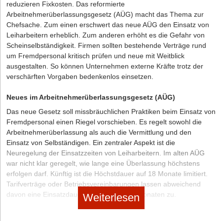
reduzieren Fixkosten. Das reformierte
entscheidungsbefugten Arbeits-gruppe für Telekommunikation
Arbeitnehmerüberlassungsgesetz (AÜG) macht das Thema zur
signalisiert, mit dem deutschen Vorschlag leben zu können. Bei
Die Autorin: Elishewa Patterson-Baysal ist Rechtsanwältin
Chefsache. Zum einen erschwert das neue AÜG den Einsatz von
den Vertretern der Werbe-, Verlags- und Technologie-
und Fachanwältin für Arbeitsrecht bei der
MEIDES
Leiharbeitern erheblich. Zum anderen erhöht es die Gefahr von
Unternehmen stieß der Entwurf – und insbesondere die Streichung
Rechtsanwaltsgesellschaft mbH
. Sie ist zudem
Scheinselbständigkeit. Firmen sollten bestehende Verträge rund
des berechtigten Interesses als Rechtsgrundlage für Tracking zu
Geschäftsführerin der
Online-ArbeitsrechtsAkademie.
um Fremdpersonal kritisch prüfen und neue mit Weitblick
Werbezwecken – dagegen auf wenig Gegenliebe. Diese Kritik fand
ausgestalten. So können Unternehmen externe Kräfte trotz der
in einigen Mitgliedstaaten Gehör. Und so gelang es letztlich auch
verschärften Vorgaben bedenkenlos einsetzen.
der deutschen Ratspräsidentschaft nicht, die so gegensätzlichen
Interessen miteinander zu versöhnen.
Neues im Arbeitnehmerüberlassungsgesetz (AÜG)
Das neue Gesetz soll missbräuchlichen Praktiken beim Einsatz von
Unternehmen sollten sich auf Fortgeltung der aktuellen
Fremdpersonal einen Riegel vorschieben. Es regelt sowohl die
Regeln einstellen
Arbeitnehmerüberlassung als auch die Vermittlung und den
Nach dem Scheitern des deutschen Entwurfs liegt der
Einsatz von Selbständigen. Ein zentraler Aspekt ist die
sprichwörtliche Ball ab dem 1. Januar 2021 bei der neuen
Neuregelung der Einsatzzeiten von Leiharbeitern. Im alten AÜG
portugiesischen Ratspräsidentschaft. Dass noch ein Kompromiss
war nicht klar geregelt, wie lange eine Überlassung höchstens
zwischen den Mitgliedstaaten erzielt werden kann, erscheint
erfolgen darf. Künftig ist die Höchstdauer auf 18 Monate limitiert.
allerdings fraglich. Derzeit ist nicht ersichtlich, warum den
Tarifverträge oder Betriebsvereinbarungen lassen abweichend
Portugiesen gelingen sollte, woran bereits ein gutes Dutzend
davon eine Einsatzdauer von maximal 24 Monaten zu.
Weiterlesen
anderer Länder gescheitert ist. Selbst wenn der Rat unter der
Zeiträume vor dem 1. April 2017 bleiben außen vor.
portugiesischen Präsidentschaft einen gemeinsamen Entwurf
Personalverantwortliche sollten sich vorsichtshalber den 22.
verabschieden sollte, bedarf es zudem viel Fantasie, um sich