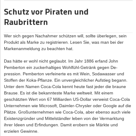
Zweckentfremdung von Wohnraum kann teuer werden.
Zeitarbeiter unbeabsichtigt ein Arbeitsverhältnis entsteht, eröffnet
Schutz vor Piraten und
das neue AÜG eine arbeitgeberfreundliche Lösung. Der frisch
Die Fälle sind jedoch nicht immer so klar: wie im Beispiel eines
gebackene Arbeitnehmer kann innerhalb eines Monats erklären,
Online-Händlers, der aus seiner Wohnung kurzerhand ein
Raubrittern
dass er am Arbeitsvertrag mit dem Verleiher festhält (sog.
Warenlager macht. Besonders im letztgenannten Beispiel droht
Festhaltenserklärung). So vermeiden Mitarbeiter, dass sie sich
allerdings die außerordentliche fristlose Kündigung, da die
Wer sich gegen Nachahmer schützen will, sollte überlegen, sein
wider Willen in der Rolle eines ungewollten Arbeitnehmers
Aufnahme eines Gewerbebetriebes in einem Wohnraum ohne die
Produkt als Marke zu registrieren. Lesen Sie, was man bei der
wiederfinden. Der Leiharbeitnehmer muss sich die Erklärung
Zustimmung des Vermieters die Rechte des Vermieters erheblich
Markenanmeldung zu beachten hat.
persönlich bei der Arbeitsagentur bestätigen lassen und
verletzt. Man spricht in diesem Fall von einer Zweckentfremdung
spätestens drei Tage später beim Ver- oder Entleiher vorlegen.
durch den Mieter.
Das hätte er wohl nicht geglaubt. Im Jahr 1886 erfand John
Firmen sollten nach einer erfolgten Festhaltenserklärung von einer
Zudem drohen ordnungsrechtliche Sanktionen: In Zeiten immer
Pemberton ein zuckerhaltiges Wohlfühl-Getränk gegen De­
Weiterführung der Überlassung absehen. Eine erneute
knapper werdenden Wohnraums haben die Städte und
pression. Pemberton verfeinerte es mit Wein, Sodawasser und
Festhaltenserklärung wäre in jedem Fall unwirksam.
Kommunen ihre Bußgelder teilweise drastisch erhöht. Bis zu
Stoffen der Koka-Pflanze. Ein unvergleichlicher Aufstieg begann.
100.000 Euro sind beispielsweise nach dem
Unter dem Namen Coca-Cola kennt heute fast jeder die braune
Einsatz von Freelancern
Zweckentfremdungsverbot-Gesetz des Landes Berlin für diese
Brause. Es ist die bekannteste Marke weltweit. Mit einem
Auch beim Einsatz von Freelancern über Vermittlungsagenturen ist
Ordnungswidrigkeit durch den Verursacher zu entrichten. Wird
geschätzten Wert von 67 Milliarden US-Dollar verweist Coca-Cola
erhöhte Vorsicht geboten. Die Beschäftigung erfolgt auf der
dem Vermieter eine Zweckentfremdung seiner Mietsache bekannt,
Unternehmen wie Microsoft, Daimler-Chrysler oder Google auf die
Grundlage eines Werk- oder Dienstvertrages zwischen dem
wird er diese schnellstens unterbinden wollen, um seine Haftung
Plätze. Großunternehmen wie Coca-Cola, aber ebenso auch viele
Selbständigen und dem Einsatzunternehmen. Die Crux: Wenn
zu vermeiden, und da ist die außerordentliche fristlose Kündigung
Existenzgründer und Mittelständler leben von der Vermarktung
Freelancer etwa über Zeit, Ort und Art ihrer Tätigkeit nicht frei
meist das Mittel der Wahl.
ihrer Ideen und Erfindungen. Damit erobern sie Märkte und
entscheiden können, besteht eine Scheinselbständigkeit. Bisher
Doch so weit muss es nicht kommen: Wer die eventuell negative
erzielen Gewinne.
konnten Vermittler im Rahmen der sog. Fallschirmlösung sich und