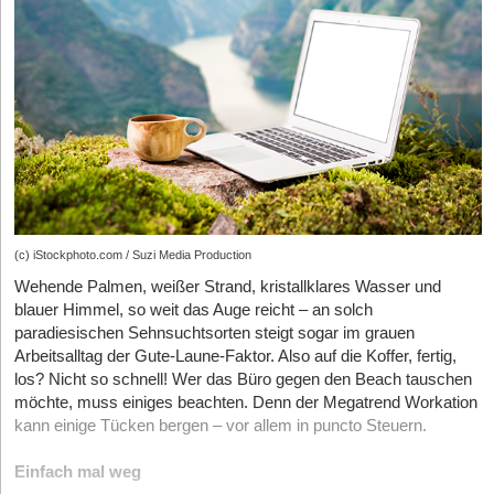
neben ebenfalls steuerlich geförderten Jobtickets auch Budgets
für die gelegentliche Inanspruchnahme von Sharing-Angeboten
wie E-Roller, Leihräder oder Carsharing-Autos, enthalten sein.
Auch Einzelfahrkarten, Zeitkarten und Ermäßigungskarten für
den Bus- und Bahnverkehr, also etwa der monatliche Anteil einer
BahnCard, können Teil des Mobilitätsbudgets sein.
Was fällt nicht unter das Mobilitätsbudget?
Die dauerhafte und nicht nur gelegentlichen Nutzung von Pkw ist
ausgeschlossen. Auf Dauer ausgelegte Mietwagen-, Leasing-
oder Abo-Modelle fallen also nicht unter das Mobilitätsbudget.
(c) iStockphoto.com / Suzi Media Production
Gleiches gilt für Luftfahrzeuge, Privatwagen der Mitarbeitenden
Wehende Palmen, weißer Strand, kristallklares Wasser und
und dauerhaft auch zur privaten Nutzung überlassene
blauer Himmel, so weit das Auge reicht – an solch
Dienstwagen. Wird für die Arbeitnehmenden bereits eine
paradiesischen Sehnsuchtsorten steigt sogar im grauen
Pauschalbesteuerung für die Fahrten Wohnung-Arbeitsstätte
Arbeitsalltag der Gute-Laune-Faktor. Also auf die Koffer, fertig,
vorgenommen, kann die Pauschalbesteuerung für ein
los? Nicht so schnell! Wer das Büro gegen den Beach tauschen
Mobilitätsbudget nicht dafür in Anspruch genommen werden.
möchte, muss einiges beachten. Denn der Megatrend Workation
kann einige Tücken bergen – vor allem in puncto Steuern.
Wer muss das Mobilitätsbudget versteuern?
Grundsätzlich müssen die Mitarbeitenden einen solchen
Einfach mal weg
geldwerten Vorteil versteuern. Die Betriebe hingegen müssen