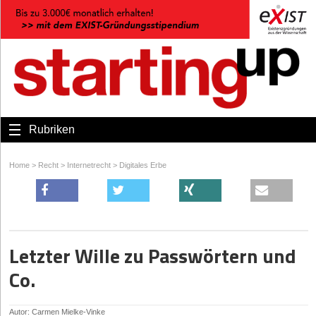
Rubriken
Home
>
Recht
>
Internetrecht
>
Digitales Erbe
Letzter Wille zu Passwörtern und
Co.
Autor: Carmen Mielke-Vinke