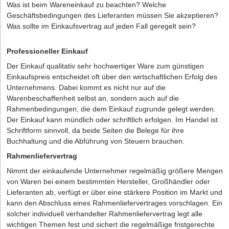
Zusammenschlüsse von Freiberuflern wie Ärzten, Anwälten,
Was ist beim Wareneinkauf zu beachten? Welche
Bußgelder, Nachzahlungen an den Arbeitnehmer und sogar
Übersetzern, aber auch Beratern aller Art oder von sonstigen
Geschäftsbedingungen des Lieferanten müssen Sie akzeptieren?
Freiheitsstrafe.
Anbietern. Ist Zweck der Gesellschaft der Betrieb eines
Was sollte im Einkaufsvertrag auf jeden Fall geregelt sein?
Also Achtung, denn die Folgen sind ernst für Gründer! In der Regel
Handelsgewerbes unter einer gemeinsamen Firma, so liegt eine
haben junge Unternehmen keine finanziellen und zeitlichen
offene Handelsgesellschaft (oHG)
in Sinne der §§ 105 ff.
Professioneller Einkauf
Ressourcen für finanziellen Ahndungen oder kräftezehrende
Handelsgesetzbuch (HGB)
vor, die im Handelsregister
Gerichtsverfahren. Doch es gibt eine vollkommen legitime
Der Einkauf qualitativ sehr hochwertiger Ware zum günstigen
einzutragen ist. Auf die oHG findet, soweit im Handelsgesetzbuch
Möglichkeit, um nicht in die Falle zu tappen: Wer ganz legal
Einkaufspreis entscheidet oft über den wirtschaftlichen Erfolg des
keine Spezialregelungen enthalten sind, ersatzweise das Recht
Freelancer beschäftigt statt Mitarbeiter an sich zu binden, schafft
Unternehmens. Dabei kommt es nicht nur auf die
der Gesellschaft des bürgerlichen Rechts Anwendung.
sich viele Freiheiten vor allem in der Gründungsphase.
Warenbeschaffenheit selbst an, sondern auch auf die
Rahmenbedingungen, die dem Einkauf zugrunde gelegt werden.
Homeoffice als Alternative?
Der Einkauf kann mündlich oder schriftlich erfolgen. Im Handel ist
Schriftform sinnvoll, da beide Seiten die Belege für ihre
Arbeiten von zuhause und nach individuellen Zeitvorstellungen,
Buchhaltung und die Abführung von Steuern brauchen.
das ist längst keine Ausnahme mehr. In vielen Branchen ist
Arbeiten im Homeoffice gut umsetzbar und sowohl für den
Rahmenliefervertrag
Arbeitgeber als auch den Arbeitnehmer mit vielen Vorteilen
Nimmt der einkaufende Unternehmer regelmäßig größere Mengen
verbunden. Doch auch hier gelten Vorschriften für den
von Waren bei einem bestimmten Hersteller, Großhändler oder
Arbeitsschutz, auch wenn die Einhaltung schwerer zu kontrollieren
Lieferanten ab, verfügt er über eine stärkere Position im Markt und
ist. Arbeitnehmer, die zum Beispiel am Nachmittag ihr Kind
kann den Abschluss eines Rahmenliefervertrages vorschlagen. Ein
versorgen und dann abends bis spät arbeiten, laufen Gefahr, die
solcher individuell verhandelter Rahmenliefervertrag legt alle
Ruhezeiten nicht einzuhalten. Und die Verantwortung liegt auch
wichtigen Themen fest und sichert die regelmäßige fristgerechte