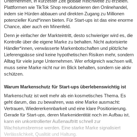
Unternehmen, in kürzester Zeit globale Reichweite zu erzielen.
Plattformen wie TikTok Shop revolutionieren den Onlinehandel,
indem sie Hürden abbauen und direkten Zugang zu Millionen
potenzieller Kund*innen bieten. Für Start-ups ist das eine enorme
Chance, aber auch ein Minenfeld.
Denn je einfacher der Markteintritt, desto schwieriger wird es, die
Kontrolle über die eigene Marke zu behalten. Nicht autorisierte
Händler*innen, verwässerte Markenbotschaften und plötzliche
Lieferengpässe sind keine hypothetischen Risiken mehr, sondern
Alltag für viele junge Unternehmen. Wer erfolgreich wachsen will,
muss seine Marke nicht nur im Blick behalten, sondern sie aktiv
schützen.
Warum Markenschutz für Start-ups überlebenswichtig ist
Markenschutz ist weit mehr als ein kosmetisches Thema. Es
geht darum, das zu bewahren, was eine Marke ausmacht:
Vertrauen, Wiedererkennbarkeit und eine klare Positionierung.
Gerade für Start-ups, deren Markenidentität noch im Aufbau ist,
kann ein unkontrollierter Außenauftritt schnell zur
Wachstumsbremse werden. Eine starke Marke signalisiert
Verlässlichkeit, Qualität und Haltung.