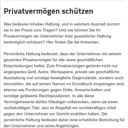
Commerce. Zusätzlich spielen Kooperationen mit etablierten
mindestens 45 Minuten. Und zwischen den Arbeitszeiten
von Digitalisierungsprojekten spezialisiert und Partnerin bei
Privatvermögen schützen
Unternehmen eine immer größere Rolle, was harmonisierte
müssen mindestens ununterbrochen 11 Stunden liegen (mit
Loschelder Rechtsanwälte
Ausnahmen in einzelnen Branchen und bei Bereitschaft).
Verträge und gegenseitiges Vertrauen voraussetzt.
Für Sonn- und Feiertage gilt ein Beschäftigungsverbot,
Wer frühzeitig in die Qualität der eigenen Rechtsgrundlagen
Was bedeutet Inhaber-Haftung, und in welchem Ausmaß kommt
ebenfalls mit branchenspezifischen Ausnahmen.
sie in der Praxis zum Tragen? Und wie können Sie Ihr
investiert, schafft damit die Basis für Stabilität und langfristige
Privatvermögen als Unternehmer trotz gesetzlicher Haftung
Chancen. Bei sorgfältiger Planung bleiben Start-ups flexibel,
Für Gründer ist es ratsam, sich mit dem Wachsen der Firma
bestmöglich schützen? Hier finden Sie die Antworten.
können Innovationen zügig vorantreiben und sind zugleich
frühzeitig über die Dos und Don'ts bei Arbeitszeiten zu informieren,
gewappnet für die Herausforderungen eines sich rasant
denn es können spürbare Strafen drohen. Die gesetzliche
Persönliche Haftung bedeutet, dass der Unternehmer mit seinem
wandelnden Wirtschaftsumfelds.
Grundlage kann man zunächst im Arbeitszeitgesetz nachlesen.
gesamten Privatvermögen für alle seine geschäftlichen
Vorsicht jedoch vor der eigenständigen Auslegung, das kann nach
Entscheidungen haftet. Zum Privatvermögen gehören nicht nur
hinten losgehen. Die bessere Wahl, um sich einen Überblick zu
angespartes Geld, Autos, Wertpapiere, private wie geschäftliche
verschaffen, sind
zuverlässige Internetquellen aus Fachkreisen
.
Ausstattung und sonstige bewegliche Gegenstände, sondern auch
Wer einen konkreten Fall klären will oder generell Lösungen für
Immobilien, die auf seinen Namen im Grundbuch eingetragen sind,
sein Unternehmen schaffen möchte, wendet sich am besten an
ebenso wie Forderungen gegen Dritte, Anwartschaften und
einen Fachanwalt für Arbeitsrecht.
sonstige geldwerte Rechtspositionen. In alle diese
Vermögenswerte dürfen Gläubiger vollstrecken, wenn sie einen
Die typischen Fallstricke
rechtskräftigen Titel, also im Regelfall ein rechtskräftiges Urteil
gegen den Unternehmer vor Gericht erstritten haben. Die
Für Jungunternehmer ist es nicht immer leicht, im Dickicht der
persönliche Haftung bedeutet daher eine erhebliche Bedrohung für
Vorschriften den passenden Weg zu finden und angesichts der
den Unternehmer und seine Angehörigen.
hohen eigenen Motivation für die Firma alle gesetzlichen