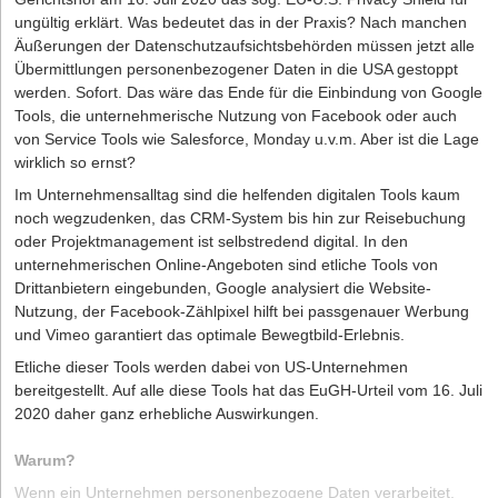
zu machen. Aber auch in Eheverträgen selbst können solche
erledigenden Tätigkeiten in den Mittelpunkt stellen und keine
empfiehlt sich eine Dokumentation aller Vereinbarungen in
ungültig erklärt. Was bedeutet das in der Praxis? Nach manchen
Klauseln dazu dienen, im Fall einer Scheidung den Einfluss des
detaillierten Anforderungen formulieren. Gefährlich können selbst
schriftlicher Form. Besonders wichtig ist, bereits vor dem
Äußerungen der Datenschutzaufsichtsbehörden müssen jetzt alle
Zugewinnausgleichs zu begrenzen.
Formulierungen wie „stresserprobt“ oder „belastbar“ sein, da diese
Übermittlungen personenbezogener Daten in die USA gestoppt
Markteintritt Regelungen zum Schutz geistigen Eigentums zu
möglicherweise behinderte Bewerber ausschließen.
werden. Sofort. Das wäre das Ende für die Einbindung von Google
treffen. Ebenso helfen
Geheimhaltungsvereinbarungen (NDAs)
,
Tools, die unternehmerische Nutzung von Facebook oder auch
sensible Geschäftsdaten zu schützen. Wer standardisierte
von Service Tools wie Salesforce, Monday u.v.m. Aber ist die Lage
Vorlagen nutzt, riskiert jedoch, spezifische Risiken zu übersehen.
wirklich so ernst?
Individuell zugeschnittene Verträge tragen maßgeblich zum
Erfolg eines Unternehmens bei und verhindern, dass Ärgernisse
Im Unternehmensalltag sind die helfenden digitalen Tools kaum
erst in der Wachstumsphase auffallen.
noch wegzudenken, das CRM-System bis hin zur Reisebuchung
oder Projektmanagement ist selbstredend digital. In den
Haftung und Risikoanalyse
unternehmerischen Online-Angeboten sind etliche Tools von
Drittanbietern eingebunden, Google analysiert die Website-
Nicht nur die Gesellschaft als juristische Person kann in Haftung
Nutzung, der Facebook-Zählpixel hilft bei passgenauer Werbung
genommen werden, sondern unter Umständen auch einzelne
und Vimeo garantiert das optimale Bewegtbild-Erlebnis.
Geschäftsführer*innen oder Gesellschafter*innen. Zu den
Etliche dieser Tools werden dabei von US-Unternehmen
häufigsten Problemfeldern zählt die Verletzung von Informations-
bereitgestellt. Auf alle diese Tools hat das EuGH-Urteil vom 16. Juli
und Aufklärungspflichten, die zu Schadensersatzansprüchen
2020 daher ganz erhebliche Auswirkungen.
führt. Darüber hinaus setzt eine mangelhafte Buchführung das
Team unkalkulierbaren Risiken aus.
Warum?
Um Schieflagen vorzubeugen, empfiehlt sich eine gründliche
Wenn ein Unternehmen personenbezogene Daten verarbeitet,