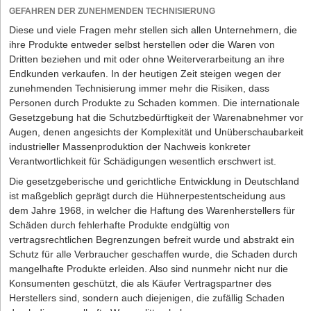
kam es dann zu keiner Einigung.
beschränken, was über allgemeine Geschäftsbedingungen im
GEFAHREN DER ZUNEHMENDEN TECHNISIERUNG
Beispielsweise diskutierten die Politiker, die deutschen Regelungen
Verhältnis zu Unternehmern als Einkäufern zulässig ist. Hier lohnt
Diese und viele Fragen mehr stellen sich allen Unternehmern, die
an die Europäische Arbeitszeitrichtlinien anzugleichen. Konkrete
es sich zu verhandeln, denn günstiger ist es für den Einkäufer,
ihre Produkte entweder selbst herstellen oder die Waren von
Ideen sind, statt tägliche Höchstarbeitsstunden wöchentliche
wenn die Gewährleistungsfrist von den gesetzlich vorgesehenen
Dritten beziehen und mit oder ohne Weiterverarbeitung an ihre
Grenzen bei der Arbeitszeit einzuführen. Alternativ könnten die
zwei Jahren bestehen bleibt oder sogar auf drei Jahre verlängert
Endkunden verkaufen. In der heutigen Zeit steigen wegen der
täglichen Höchstgrenzen erhöht werden, ohne gleichzeitig die
wird, was zulässig ist. Insgesamt empfiehlt sich beim regelmäßigen
zunehmenden Technisierung immer mehr die Risiken, dass
wöchentliche Arbeitszeit hochzuschrauben. Beide Ansätze
Bezug größerer Warenmengen ein sehr gut verhandelter
Personen durch Produkte zu Schaden kommen. Die internationale
verhindern die dauerhafte Überlastung von Mitarbeitern. Und sie
individueller Rahmenliefervertrag, um für den Einkäufer ungünstige
Gesetzgebung hat die Schutzbedürftigkeit der Warenabnehmer vor
erhöhen die Flexibilität für Betriebe, zum Beispiel wenn es in
Verkaufsbedingungen des Herstellers, Lieferanten oder
Augen, denen angesichts der Komplexität und Unüberschaubarkeit
Phasen kurzzeitig viel zu tun gibt. Noch scheinen nicht alle
Großhändlers wegzuverhandeln.
industrieller Massenproduktion der Nachweis konkreter
Bundestagsfraktionen bereit für den Wandel zu sein. Klar ist aber:
Verantwortlichkeit für Schädigungen wesentlich erschwert ist.
Früher oder später wird es Änderung beim Arbeitszeitgesetz
geben müssen, um dem digitalen Zeitalter zu gerecht zu werden.
Die gesetzgeberische und gerichtliche Entwicklung in Deutschland
ist maßgeblich geprägt durch die Hühnerpestentscheidung aus
Weniger Stunden, mehr Produktivität – möglich für Gründer?
dem Jahre 1968, in welcher die Haftung des Warenherstellers für
Schäden durch fehlerhafte Produkte endgültig von
Die engen Grenzen des Arbeitszeitgesetzes werden von Gründern
vertragsrechtlichen Begrenzungen befreit wurde und abstrakt ein
nicht selten als hinderlich empfunden. Doch es gibt auch ganz
Schutz für alle Verbraucher geschaffen wurde, die Schaden durch
andere Ansätze, die dem Pioniergeist von jungen Unternehmen
mangelhafte Produkte erleiden. Also sind nunmehr nicht nur die
entgegen kommen könnten. Beispiel Sechsstundentag: Menschen,
Konsumenten geschützt, die als Käufer Vertragspartner des
die weniger arbeiten, sind deutlich produktiver und gleichzeitig
Herstellers sind, sondern auch diejenigen, die zufällig Schaden
weniger anfällig für Fehler und Krankheiten. Das zeigen zahlreiche