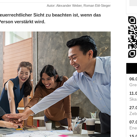
Autor: Alexander Weber, Roman Ettl-Steger
uerrechtlicher Sicht zu beachten ist, wenn das
rson verstärkt wird.
06.
Gre
11.
Skal
27.
Zeb
07.
Ene
15.