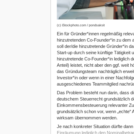
(c) iStockphoto.com / pondsaksit
Ein für Gründer*innen regelmäßig releva
hinzutretenden Co-Founder*in zu dem a
soll der/die hinzutretende Gründer*in 
Start-up durch seine künftige Tätigkeit 
hinzutretende Co-Founder*in lediglich d
Anteil) leistet, nicht aber den ggf. wei
das Gründungsteam nachträglich erweiter
Investor*in oder wenn in einer Nachfolge
ausgeschiedenes Teammitglied nachrüc
Das Problem besteht nun darin, dass di
deutschem Steuerrecht grundsätzlich de
Einkommensbesteuerung relevanter Zufl
grundsätzlich schon vor, wenn „echte“ An
wirksam übernommen werden.
Je nach konkreter Situation dürfte dann 
Einräumung lediglich den Nominalbetrag 