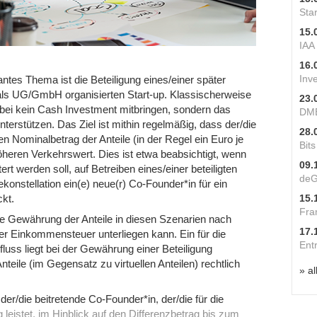
Star
15.
IAA
16.
Inv
ntes Thema ist die Beteiligung eines/einer später
ls UG/GmbH organisierten Start-up. Klassischerweise
23.
dabei kein Cash Investment mitbringen, sondern das
DME
unterstützen. Das Ziel ist mithin regelmäßig, dass der/die
28.
en Nominalbetrag der Anteile (in der Regel ein Euro je
Bit
t höheren Verkehrswert. Dies ist etwa beabsichtigt, wenn
09.
t werden soll, auf Betreiben eines/einer beteiligten
deG
konstellation ein(e) neue(r) Co-Founder*in für ein
15.
kt.
Fra
e Gewährung der Anteile in diesen Szenarien nach
17.
r Einkommensteuer unterliegen kann. Ein für die
Ent
uss liegt bei der Gewährung einer Beteiligung
teile (im Gegensatz zu virtuellen Anteilen) rechtlich
» al
der/die beitretende Co-Founder*in, der/die für die
leistet, im Hinblick auf den Differenzbetrag bis zum