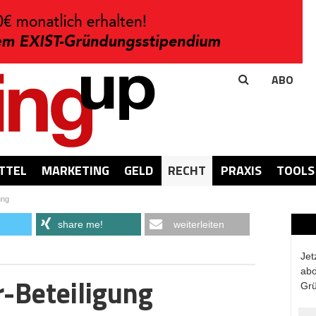
ABO
TTEL
MARKETING
GELD
RECHT
PRAXIS
TOOLS
ung
share me!
weiterleiten
Jet
abo
-Beteiligung
Grü