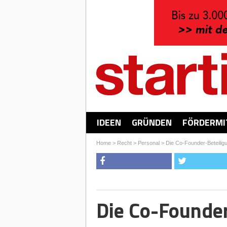
IDEEN
GRÜNDEN
FÖRDERMI
Home
>
Recht
>
Personal
>
Die Co-Founder-Beteilig
Die Co-Founder