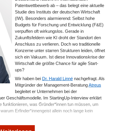
sstättenfinanzamt den nicht besteuerten Vorteil im
Patentwettbewerb ab – das belegt eine aktuelle
 § 42e EStG bei Einräumung der Anteile zu
Studie des Instituts der deutschen Wirtschaft
s wird dann für die Bewertung des zu besteuernden
(IW). Besonders alarmierend: Selbst hohe
llungen Bezug genommen.
Budgets für Forschung und Entwicklung (F&E)
nder*in besteht damit auch bei Anwendung des § 19a
verpuffen oft wirkungslos. Gerade in
s Steuerrisiko zu einem Zeitpunkt realisiert, in dem
Zukunftsfeldern wie KI droht der Standort den
e erzielt hat. Auch wird die Steuerlast nicht abhängig
Anschluss zu verlieren. Doch wo traditionelle
n Anteile reduziert, sondern lediglich auf einen
Konzerne unter starren Strukturen leiden, öffnet
sich ein Vakuum. Ist diese Innovationskrise der
Wirtschaft die größte Chance für agile Start-
ups?
anzierungsrunde aktuell anderweitig über die
Wir haben bei
Dr. Harald Linné
nachgefragt. Als
 auch Growth Shares gelöst. Hierbei handelt es sich
Mitgründer der Management-Beratung
Atreus
s mit Stimmrechten etc.), deren Wert im Ergebnis im
begleitet er Unternehmen bei der
äteren Erlösverteilung als negativer Rechnungsposten
er Geschäftsmodelle. Im StartingUp-Interview erklärt
 Liquidationsprä­ferenz). Deren Anerkennung durch die
e funktionieren, was Gründer*innen tun müssen, um
ass sämtliche Erlöse, also Liquidations-, Gewinn- und
 warum Erfinder*innengeist allein noch lange kein
tpunkt der Einräumung wird so der Wert der Anteile und
il neutralisiert.
teile ist damit die Festlegung eines sog. Hurdle
n die Schublade