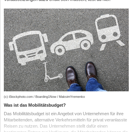
Schlehe, Leiter des IHK-MediationsZentrums München die
Wirtschaftskanzlei in Düsseldorf tätig. Im Schwerpunkt hat er
Arbeitsweise: Wenn sich zwei Kinder um eine Orange streiten,
deutsches und europäisches Unternehmensrecht studiert.
würde ein Richter jedem Kind die Hälfte der Frucht zuteilen. Der
Mediator aber fragt, was die Kinder mit der Orange machen
wollen. „Und dann kommt vielleicht heraus, dass ein Kind den Saft
will und das andere die Schale.“
(c) iStockphoto.com / Boarding1Now / MaksimYremenko
Was ist das Mobilitätsbudget?
Das Mobilitätsbudget ist ein Angebot von Unternehmen für ihre
Mitarbeitenden, alternative Verkehrsmitteln für privat veranlasste
Reisen zu nutzen. Das Unternehmen stellt dafür einen