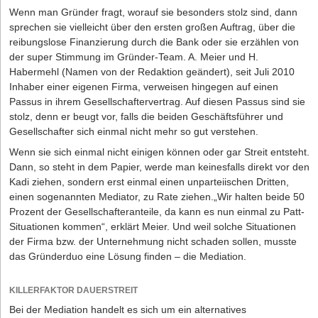
absehbarer Zukunft auch den Gegebenheiten des digitalen
Wer trägt Rechte und Pflichten beim
Wenn man Gründer fragt, worauf sie besonders stolz sind, dann
Zeitalters angepasst wird.
Gewerbemietvertrag?
Laura Faltz hat sich die Marke „ecomoebel“ eintragen lassen.
sprechen sie vielleicht über den ersten großen Auftrag, über die
Sie vertreibt individuell aufgemöbelte Gebrauchteinrichtung (c)
reibungslose Finanzierung durch die Bank oder sie erzählen von
Im Hinblick auf die gesetzlichen Mängelrechte können diese durch
Die Autorin
Franziska Hasselbach ist Rechtsanwältin bei der auf
ecomoebel
der super Stimmung im Gründer-Team. A. Meier und H.
beide Vertragspartner einvernehmlich ausgeschlossen werden. Mit
Arbeitsrecht spezialisierten
Kanzlei Hasselbach
in Köln, Frankfurt
Als Werbekauffrau weiß Laura Faltz, was ankommt. Die 30-Jährige
Habermehl (Namen von der Redaktion geändert), seit Juli 2010
den sogenannten "Dach-und-Fach-Klauseln" kann es sogar noch
und Bonn.
ist Geschäftsführerin der ecomoebel GmbH. Das Unternehmen ­
Inhaber einer eigenen Firma, verweisen hingegen auf einen
einen Schritt weiter gehen: Dem Mieter kann vertraglich die Pflicht
vertreibt individuell gestaltete Möbel, die ganz pder teilweise aus
Passus in ihrem Gesellschaftervertrag. Auf diesen Passus sind sie
auferlegt werden, für die Instandsetzung und Instandhaltung des
Altmöbeln produziert werden. Die alten Stücke werden sogar auf
stolz, denn er beugt vor, falls die beiden Geschäftsführer und
Gewerberaumes verantwortlich zu sein. Kommt er dieser
Schadstoffe getestet, bevor sie nach Wunsch „aufgemöbelt“
Gesellschafter sich einmal nicht mehr so gut verstehen.
Verpflichtung nicht nach, macht sich der Mieter gegenüber dem
werden.
Vermieter schadensersatzpflichtig. Dies hat die Rechtsprechung
Wenn sie sich einmal nicht einigen können oder gar Streit entsteht.
Jeder Kunde erhält sein ganz persönliches Möbel, das
dann als zulässig angesehen, wenn dem Mieter im Gegenzug
Dann, so steht in dem Papier, werde man keinesfalls direkt vor den
gesundheitlich unbedenklich ist. Bestätigt wird das mit dem
weitreichende Rechte ähnlich eines Eigentümers eingeräumt
Kadi ziehen, sondern erst einmal einen unparteiischen Dritten,
ecomoebel-Zertifikat. Aus Betten werden Bänke, aus Fenstern
werden.
einen sogenannten Mediator, zu Rate ziehen.„Wir halten beide 50
Vitrinen, oder es wird Schränken einfach ein neuer Anstrich
Prozent der Gesellschafteranteile, da kann es nun einmal zu Patt-
Wenn der Mieter durch den Vermieter also z.B. das Recht
verpasst. Seit August 2003 ist ecomoebel als Marke registriert und
Situationen kommen“, erklärt Meier. Und weil solche Situationen
eingeräumt bekommt, erhebliche bauliche Veränderungen nach
geschützt. Nur die Dortmunder Firma und die mit Lizenzen
der Firma bzw. der Unternehmung nicht schaden sollen, musste
seinen eigenen, für den Gewerbebetrieb vorteilhaften Wünschen
ausgestatteten Partner dürfen das Möbel-Zeichen benutzen. Der
das Gründerduo eine Lösung finden – die Mediation.
vorzunehmen, dann kann er grundsätzlich auch dazu verpflichtet
Wert der Firma ist damit bis heute weiter gestiegen.
werden, diese wirtschaftlich zu unterhalten. Gleichzeitig ist es
möglich, von der gesetzlichen Verpflichtung des Mieters, die von
KILLERFAKTOR DAUERSTREIT
ihm vorgenommenen baulichen Maßnahmen bei Beendigung des
Bei der Mediation handelt es sich um ein alternatives