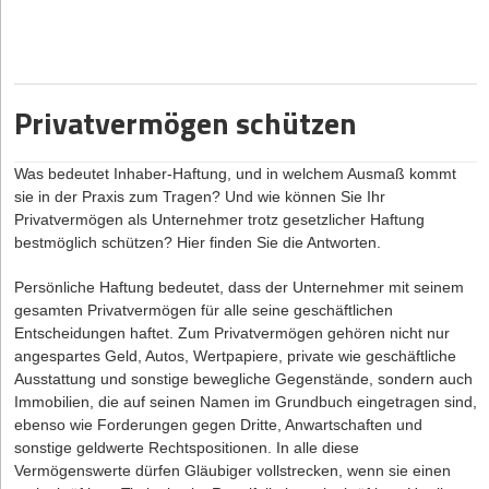
Arbeitnehmer müssen Pausen und Ruhezeiten einhalten. Am
dein Unternehmen entsteht, wenn du trotz des EuGH-Urteils
Stück dürfen sie maximal sechs 6 Stunden arbeiten. Wer
„Schrems II“ und US-Datentransfers jetzt gar nichts tust.
zwischen sechs und neun Stunden am Schreibtisch sitzt, muss
mindestens 30 Minuten pausieren, bei über neun Stunden
Die Autorin
Dr. Kristina Schreiber ist auf die rechtliche Begleitung
mindestens 45 Minuten. Und zwischen den Arbeitszeiten
von Digitalisierungsprojekten spezialisiert und Partnerin bei
Privatvermögen schützen
müssen mindestens ununterbrochen 11 Stunden liegen (mit
Loschelder Rechtsanwälte
Ausnahmen in einzelnen Branchen und bei Bereitschaft).
Für Sonn- und Feiertage gilt ein Beschäftigungsverbot,
Was bedeutet Inhaber-Haftung, und in welchem Ausmaß kommt
ebenfalls mit branchenspezifischen Ausnahmen.
sie in der Praxis zum Tragen? Und wie können Sie Ihr
Privatvermögen als Unternehmer trotz gesetzlicher Haftung
Für Gründer ist es ratsam, sich mit dem Wachsen der Firma
bestmöglich schützen? Hier finden Sie die Antworten.
frühzeitig über die Dos und Don'ts bei Arbeitszeiten zu informieren,
denn es können spürbare Strafen drohen. Die gesetzliche
Persönliche Haftung bedeutet, dass der Unternehmer mit seinem
Grundlage kann man zunächst im Arbeitszeitgesetz nachlesen.
gesamten Privatvermögen für alle seine geschäftlichen
Vorsicht jedoch vor der eigenständigen Auslegung, das kann nach
Entscheidungen haftet. Zum Privatvermögen gehören nicht nur
hinten losgehen. Die bessere Wahl, um sich einen Überblick zu
angespartes Geld, Autos, Wertpapiere, private wie geschäftliche
verschaffen, sind
zuverlässige Internetquellen aus Fachkreisen
.
Ausstattung und sonstige bewegliche Gegenstände, sondern auch
Wer einen konkreten Fall klären will oder generell Lösungen für
Immobilien, die auf seinen Namen im Grundbuch eingetragen sind,
sein Unternehmen schaffen möchte, wendet sich am besten an
ebenso wie Forderungen gegen Dritte, Anwartschaften und
einen Fachanwalt für Arbeitsrecht.
sonstige geldwerte Rechtspositionen. In alle diese
Vermögenswerte dürfen Gläubiger vollstrecken, wenn sie einen
Die typischen Fallstricke