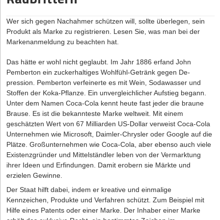
Warenlager macht. Besonders im letztgenannten Beispiel droht
überführen und an die Bedürfnisse von New Work und einen
allerdings die außerordentliche fristlose Kündigung, da die
veränderten Arbeitsmarkt anzupassen. Im vergangenen Jahr gab
Wer sich gegen Nachahmer schützen will, sollte überlegen, sein
Aufnahme eines Gewerbebetriebes in einem Wohnraum ohne die
es dazu Anregungen von Parteien, doch im Bundestagsausschuss
Produkt als Marke zu registrieren. Lesen Sie, was man bei der
Zustimmung des Vermieters die Rechte des Vermieters erheblich
kam es dann zu keiner Einigung.
Markenanmeldung zu beachten hat.
verletzt. Man spricht in diesem Fall von einer Zweckentfremdung
Beispielsweise diskutierten die Politiker, die deutschen Regelungen
durch den Mieter.
an die Europäische Arbeitszeitrichtlinien anzugleichen. Konkrete
Das hätte er wohl nicht geglaubt. Im Jahr 1886 erfand John
Zudem drohen ordnungsrechtliche Sanktionen: In Zeiten immer
Ideen sind, statt tägliche Höchstarbeitsstunden wöchentliche
Pemberton ein zuckerhaltiges Wohlfühl-Getränk gegen De­
knapper werdenden Wohnraums haben die Städte und
Grenzen bei der Arbeitszeit einzuführen. Alternativ könnten die
pression. Pemberton verfeinerte es mit Wein, Sodawasser und
Kommunen ihre Bußgelder teilweise drastisch erhöht. Bis zu
täglichen Höchstgrenzen erhöht werden, ohne gleichzeitig die
Stoffen der Koka-Pflanze. Ein unvergleichlicher Aufstieg begann.
100.000 Euro sind beispielsweise nach dem
wöchentliche Arbeitszeit hochzuschrauben. Beide Ansätze
Unter dem Namen Coca-Cola kennt heute fast jeder die braune
Zweckentfremdungsverbot-Gesetz des Landes Berlin für diese
verhindern die dauerhafte Überlastung von Mitarbeitern. Und sie
Brause. Es ist die bekannteste Marke weltweit. Mit einem
Ordnungswidrigkeit durch den Verursacher zu entrichten. Wird
erhöhen die Flexibilität für Betriebe, zum Beispiel wenn es in
geschätzten Wert von 67 Milliarden US-Dollar verweist Coca-Cola
dem Vermieter eine Zweckentfremdung seiner Mietsache bekannt,
Phasen kurzzeitig viel zu tun gibt. Noch scheinen nicht alle
Unternehmen wie Microsoft, Daimler-Chrysler oder Google auf die
wird er diese schnellstens unterbinden wollen, um seine Haftung
Bundestagsfraktionen bereit für den Wandel zu sein. Klar ist aber:
Plätze. Großunternehmen wie Coca-Cola, aber ebenso auch viele
zu vermeiden, und da ist die außerordentliche fristlose Kündigung
Früher oder später wird es Änderung beim Arbeitszeitgesetz
Existenzgründer und Mittelständler leben von der Vermarktung
meist das Mittel der Wahl.
geben müssen, um dem digitalen Zeitalter zu gerecht zu werden.
ihrer Ideen und Erfindungen. Damit erobern sie Märkte und
Doch so weit muss es nicht kommen: Wer die eventuell negative
erzielen Gewinne.
Reaktion seines Vermieters nicht scheut, kann auf Verständnis
Weniger Stunden, mehr Produktivität – möglich für Gründer?
Der Staat hilft dabei, indem er kreative und einmalige
hoffen und diesen fragen. Lässt sich der Vermieter ein, sollte das
Die engen Grenzen des Arbeitszeitgesetzes werden von Gründern
Kennzeichen, Produkte und Verfahren schützt. Zum Beispiel mit
gemeinsam gefundene Verständnis schriftlich fixiert werden. Zur
nicht selten als hinderlich empfunden. Doch es gibt auch ganz
Hilfe eines Patents oder einer Marke. Der Inhaber einer Marke
rechtssicheren Formulierung sollte ein Anwalt hinzugezogen