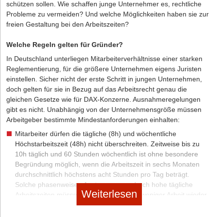
nicht retten. Helfen könnte dann im Einzelfall etwa noch eine
schützen sollen. Wie schaffen junge Unternehmer es, rechtliche
wirksame Verschlüsselung der übertragenen Daten.
Probleme zu vermeiden? Und welche Möglichkeiten haben sie zur
Die Autorin: Elishewa Patterson-Baysal ist Rechtsanwältin
freien Gestaltung bei den Arbeitszeiten?
und Fachanwältin für Arbeitsrecht bei der
MEIDES
5.
Denkbar sind auch noch andere Mittel, um ein angemessenes
Rechtsanwaltsgesellschaft mbH
. Sie ist zudem
Datenschutzniveau sicherzustellen. So kann eine Verschlüsselung
Welche Regeln gelten für Gründer?
Geschäftsführerin der
Online-ArbeitsrechtsAkademie.
in Kombination mit den Standardvertragsklauseln helfen, im
In Deutschland unterliegen Mitarbeiterverhältnisse einer starken
Einzelfall können auch Einwilligungen der Betroffenen eine
Reglementierung, für die größere Unternehmen eigens Juristen
taugliche Grundlage sein.
einstellen. Sicher nicht der erste Schritt in jungen Unternehmen,
doch gelten für sie in Bezug auf das Arbeitsrecht genau die
6.
Findet sich kein anderes, gutes Mittel, muss die
gleichen Gesetze wie für DAX-Konzerne. Ausnahmeregelungen
Datenübermittlung gestoppt werden und die Daten abroad müssen
gibt es nicht. Unabhängig von der Unternehmensgröße müssen
zurückgeholt werden. Geschieht dies nicht, drohen Beschwerden,
Arbeitgeber bestimmte Mindestanforderungen einhalten:
Klagen und gar schmerzhafte Bußgelder. Die
Mitarbeiter dürfen die tägliche (8h) und wöchentliche
Datenschutzaufsichtsbehörden legen gerade ihren Fokus auf
Höchstarbeitszeit (48h) nicht überschreiten. Zeitweise bis zu
dieses Thema und greifen zunehmend auch zu schmerzhaft
10h täglich und 60 Stunden wöchentlich ist ohne besondere
hohen Bußgeldern.
Begründung möglich, wenn die Arbeitszeit in sechs Monaten
durchschnittlich höchstens acht Stunden pro Tag beträgt.
Und was bedeutet dies nun ganz konkret?
Solche phasenweisen Anstrengungen durch hohe tägliche
Du musst aktiv werden, US-Transfers identifizieren und entweder
Weiterlesen
Arbeitszeiten müssen also zeitnah durch weniger Arbeit wieder
stoppen oder mit den US-Unternehmen gemeinsam nach
ausgeglichen werden.
alternativen Absicherungen suchen. Das höchste Bußgeldrisiko für