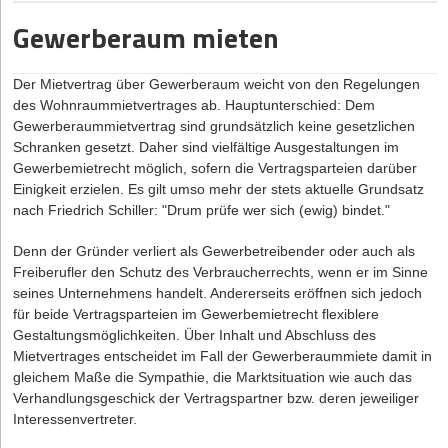
Arbeitnehmerstatus klagen.
Rechts (GbR)
in Sinne der §§ 705 ff Bürgerliches Gesetzbuch
Gewerberaum mieten
(BGB) vor.
2. Mitarbeiter machen zu viele Überstunden. Wer die Vorschriften
Typische Gesellschaften des bürgerlichen Rechts sind
zu den Arbeitszeiten in seiner Belegschaft missachtet, dem drohen
Zusammenschlüsse von Freiberuflern wie Ärzten, Anwälten,
Der Mietvertrag über Gewerberaum weicht von den Regelungen
Bußgelder, Nachzahlungen an den Arbeitnehmer und sogar
Übersetzern, aber auch Beratern aller Art oder von sonstigen
des Wohnraummietvertrages ab. Hauptunterschied: Dem
Freiheitsstrafe.
Anbietern. Ist Zweck der Gesellschaft der Betrieb eines
Gewerberaummietvertrag sind grundsätzlich keine gesetzlichen
Also Achtung, denn die Folgen sind ernst für Gründer! In der Regel
Handelsgewerbes unter einer gemeinsamen Firma, so liegt eine
Schranken gesetzt. Daher sind vielfältige Ausgestaltungen im
haben junge Unternehmen keine finanziellen und zeitlichen
offene Handelsgesellschaft (oHG)
in Sinne der §§ 105 ff.
Gewerbemietrecht möglich, sofern die Vertragsparteien darüber
Ressourcen für finanziellen Ahndungen oder kräftezehrende
Handelsgesetzbuch (HGB)
vor, die im Handelsregister
Einigkeit erzielen. Es gilt umso mehr der stets aktuelle Grundsatz
Gerichtsverfahren. Doch es gibt eine vollkommen legitime
einzutragen ist. Auf die oHG findet, soweit im Handelsgesetzbuch
nach Friedrich Schiller: "Drum prüfe wer sich (ewig) bindet."
Möglichkeit, um nicht in die Falle zu tappen: Wer ganz legal
keine Spezialregelungen enthalten sind, ersatzweise das Recht
Freelancer beschäftigt statt Mitarbeiter an sich zu binden, schafft
der Gesellschaft des bürgerlichen Rechts Anwendung.
Denn der Gründer verliert als Gewerbetreibender oder auch als
sich viele Freiheiten vor allem in der Gründungsphase.
Freiberufler den Schutz des Verbraucherrechts, wenn er im Sinne
seines Unternehmens handelt. Andererseits eröffnen sich jedoch
Homeoffice als Alternative?
für beide Vertragsparteien im Gewerbemietrecht flexiblere
Gestaltungsmöglichkeiten. Über Inhalt und Abschluss des
Arbeiten von zuhause und nach individuellen Zeitvorstellungen,
Mietvertrages entscheidet im Fall der Gewerberaummiete damit in
das ist längst keine Ausnahme mehr. In vielen Branchen ist
gleichem Maße die Sympathie, die Marktsituation wie auch das
Arbeiten im Homeoffice gut umsetzbar und sowohl für den
Verhandlungsgeschick der Vertragspartner bzw. deren jeweiliger
Arbeitgeber als auch den Arbeitnehmer mit vielen Vorteilen
Interessenvertreter.
verbunden. Doch auch hier gelten Vorschriften für den
Arbeitsschutz, auch wenn die Einhaltung schwerer zu kontrollieren