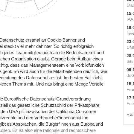
Star
15.
IAA
16.
Inv
 Datenschutz erstmal an Cookie-Banner und
23.
steckt viel mehr dahinter. So richtig erfolgreich
DME
n jedes Teammitglied auch an die Bedeutsamkeit und
28.
ichen Organisation glaubt. Gerade beim Aufbau eines
Bit
htig, dass das Managementteam eine Vorbildfunktion
09.
eht. So wird auch für die Mitarbeitenden deutlich, wie
deG
deutung des Datenschutzes ist. Im besten Fall zieht
15.
exen Thema mit. Und das bringt eine Menge Vorteile
Fra
17.
Die Europäische Datenschutz-Grundverordnung
Ent
iziell das gesetzliche Schutzschild der Privatsphäre
 den USA gilt inzwischen der California Consumer
» al
tzrechte und den Verbraucher*innenschutz in
 gibt es Absprachen, die Bürger*innen aus Europa und
len. Es ist also eine rationale und rechtssichere