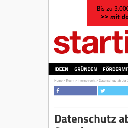
IDEEN
GRÜNDEN
FÖRDERMI
Home
>
Recht
>
Internetrecht
>
Datenschutz ab der 1
Datenschutz ab