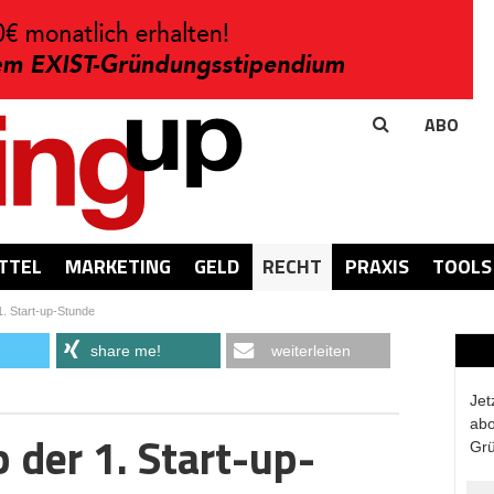
ABO
TTEL
MARKETING
GELD
RECHT
PRAXIS
TOOLS
. Start-up-Stunde
share me!
weiterleiten
Jet
abo
 der 1. Start-up-
Grü