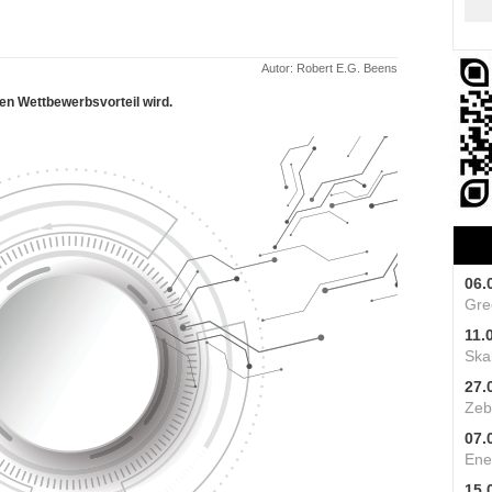
Autor: Robert E.G. Beens
en Wettbewerbsvorteil wird.
06.
Gre
11.
Skal
27.
Zeb
07.
Ene
15.