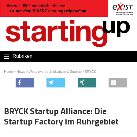
Rubriken
Home
>
News
>
Wettbewerbe & Initiativen & Studien
>
BRYCK
BRYCK Startup Alliance: Die
Startup Factory im Ruhrgebiet