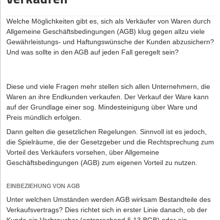
Wichtig ist es, dass für die Gewährleistung die gesetzlichen Regeln
gelten, und der Hersteller, Lieferant oder Großhändler diese nicht
Welche Möglichkeiten gibt es, sich als Verkäufer von Waren durch
wesentlich einschränkt. Viele Hersteller versuchen, die
Allgemeine Geschäftsbedingungen (AGB) klug gegen allzu viele
Gewährleistungsfrist auf ein Jahr ab Warenauslieferung zu
Gewährleistungs- und Haftungswünsche der Kunden abzusichern?
beschränken, was über allgemeine Geschäftsbedingungen im
Und was sollte in den AGB auf jeden Fall geregelt sein?
Verhältnis zu Unternehmern als Einkäufern zulässig ist. Hier lohnt
es sich zu verhandeln, denn günstiger ist es für den Einkäufer,
wenn die Gewährleistungsfrist von den gesetzlich vorgesehenen
zwei Jahren bestehen bleibt oder sogar auf drei Jahre verlängert
Diese und viele Fragen mehr stellen sich allen Unternehmern, die
wird, was zulässig ist. Insgesamt empfiehlt sich beim regelmäßigen
Waren an ihre Endkunden verkaufen. Der Verkauf der Ware kann
Bezug größerer Warenmengen ein sehr gut verhandelter
auf der Grundlage einer sog. Mindesteinigung über Ware und
individueller Rahmenliefervertrag, um für den Einkäufer ungünstige
Preis mündlich erfolgen.
Verkaufsbedingungen des Herstellers, Lieferanten oder
Dann gelten die gesetzlichen Regelungen. Sinnvoll ist es jedoch,
Großhändlers wegzuverhandeln.
die Spielräume, die der Gesetzgeber und die Rechtsprechung zum
Vorteil des Verkäufers vorsehen, über Allgemeine
Geschäftsbedingungen (AGB) zum eigenen Vorteil zu nutzen.
EINBEZIEHUNG VON AGB
Unter welchen Umständen werden AGB wirksam Bestandteile des
Verkaufsvertrags? Dies richtet sich in erster Linie danach, ob der