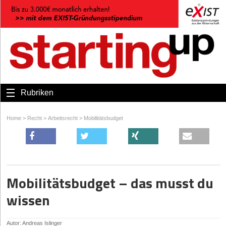
Rubriken
Home
>
Recht
>
Arbeitsrecht
>
Mobilitätsbudget
Mobilitätsbudget – das musst du
wissen
Autor: Andreas Islinger