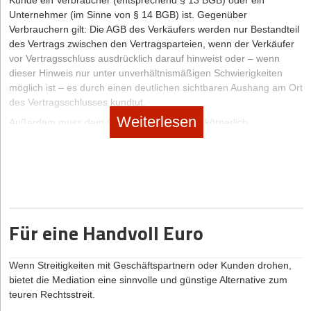
Kunde ein Verbraucher (entsprechend § 13 BGB) oder ein
Unternehmer (im Sinne von § 14 BGB) ist. Gegenüber
Verbrauchern gilt: Die AGB des Verkäufers werden nur Bestandteil
des Vertrags zwischen den Vertragsparteien, wenn der Verkäufer
vor Vertragsschluss ausdrücklich darauf hinweist oder – wenn
dieser Hinweis nur unter unverhältnismäßigen Schwierigkeiten
möglich ist – es durch einen deutlichen sichtbaren Aushang am Ort
des Vertragsschlusses kundtut.
Weiterlesen
Außerdem muss dem (gegebenenfalls auch körperlich
behinderten) Kunden in zumutbarer Weise die Möglichkeit
verschafft werden, vom Inhalt der AGB Kenntnis zu nehmen. Dritte
Voraussetzung ist, dass der Kunde sich mit den AGB
einverstanden erklärt. Für AGB zwischen zwei Unternehmern gilt
dies jedoch nicht. Es bedarf hier lediglich einer sog.
rechtsgeschäftlichen Einbeziehung, d.h. es gelten die üblichen
Für eine Handvoll Euro
Voraussetzungen für das Zustandekommen von Verträgen. Zur
wirksamen Einbeziehung reicht hier jede auch nur stillschweigende
Willensübereinstimmung.
Wenn Streitigkeiten mit Geschäftspartnern oder Kunden drohen,
Dies geschieht durch Übersendung der AGB und das
bietet die Mediation eine sinnvolle und günstige Alternative zum
stillschweigende Einverständnis des unternehmerischen Kunden,
teuren Rechtsstreit.
indem dieser der Geltung der AGB nicht widerspricht. Aus