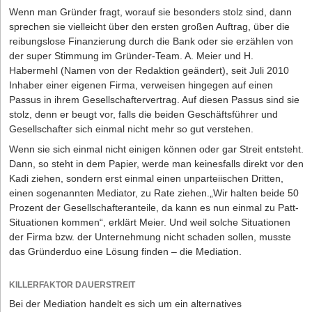
Beweissicherheitsgründen empfiehlt sich jedoch auch bei
Wenn man Gründer fragt, worauf sie besonders stolz sind, dann
unternehmerischen Kunden, ein ausdrückliches Einverständnis
sprechen sie vielleicht über den ersten großen Auftrag, über die
durch Unterschrift oder „Häkchen setzen“ bei einem Online-
reibungslose Finanzierung durch die Bank oder sie erzählen von
Geschäft einzuholen. Ferner gilt: Individuelle Absprachen mit dem
der super Stimmung im Gründer-Team. A. Meier und H.
Kunden zum Vertrag haben immer Vorrang vor der Geltung von
Habermehl (Namen von der Redaktion geändert), seit Juli 2010
AGB.
Inhaber einer eigenen Firma, verweisen hingegen auf einen
Passus in ihrem Gesellschaftervertrag. Auf diesen Passus sind sie
stolz, denn er beugt vor, falls die beiden Geschäftsführer und
Gesellschafter sich einmal nicht mehr so gut verstehen.
Wenn sie sich einmal nicht einigen können oder gar Streit entsteht.
Dann, so steht in dem Papier, werde man keinesfalls direkt vor den
Kadi ziehen, sondern erst einmal einen unparteiischen Dritten,
einen sogenannten Mediator, zu Rate ziehen.„Wir halten beide 50
Prozent der Gesellschafteranteile, da kann es nun einmal zu Patt-
Situationen kommen“, erklärt Meier. Und weil solche Situationen
der Firma bzw. der Unternehmung nicht schaden sollen, musste
das Gründerduo eine Lösung finden – die Mediation.
KILLERFAKTOR DAUERSTREIT
Bei der Mediation handelt es sich um ein alternatives