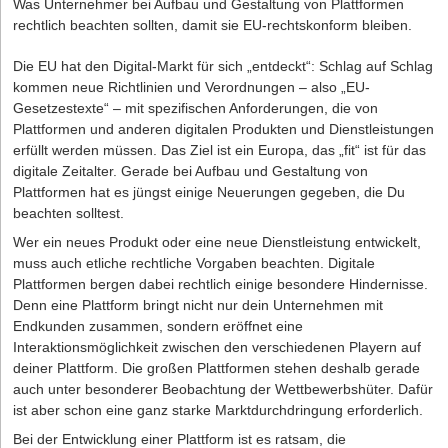
Verkaufserfolg. Mithilfe von KI lässt sich analysieren, anhand
Was Unternehmer bei Aufbau und Gestaltung von Plattformen
unterschiedlich viele Stunden im Monat arbeiten und sammelt
„suchen wir einen Verkäufer …“, „suchen wir eine Steuerberaterin
welcher Keywords die eigenen Produkte sichtbar sind, wie sie
rechtlich beachten sollten, damit sie EU-rechtskonform bleiben.
dabei Plus- oder Minusstunden auf dem Arbeitszeitkonto. Diese
…“, „dann sind Sie unser Mann …“, „dann sind Sie der ideale
sich gegenüber dem Wettbewerb positionieren und warum sie
müssen die Minijobber*innen innerhalb eines vereinbarten
Kandidat“, „Vollzeitstelle“
(nicht) konvertieren. Diese Insights ermöglichen eine
Die EU hat den Digital-Markt für sich „entdeckt“: Schlag auf Schlag
Zeitraums ausgleichen. Aber auch hier sind wichtige Regelungen
O.k. Das war einfach. Die Formulierungen sind allesamt nicht
datengetriebene Optimierung der Listungen und eine
kommen neue Richtlinien und Verordnungen – also „EU-
zu beachten. Es wird daher immer empfohlen, das Thema mit
geschlechtsneutral! Und ja, das gilt auch für die Vollzeitstelle.
konsequente Steuerung der Markenpräsenz.
Gesetzestexte“ – mit spezifischen Anforderungen, die von
einem/einer Sozialversicherungsexpert*in zu besprechen.
Diese Formulierung impliziert nämlich nach Ansicht der Gerichte
Plattformen und anderen digitalen Produkten und Dienstleistungen
Vorausschauende Bestandsplanung:
Gerade für kleine
eine mittelbare Benachteiligung insbesondere von Frauen.
erfüllt werden müssen. Das Ziel ist ein Europa, das „fit“ ist für das
Unternehmen ist die Balance zwischen Warenverfügbarkeit und
Daher beachten Sie immer: Eignet sich der Arbeitsplatz für Teilzeit,
digitale Zeitalter. Gerade bei Aufbau und Gestaltung von
Lagerkosten ein kritischer Faktor. KI hilft dabei,
sind Sie verpflichtet, ihn auch als Teilzeitarbeitsplatz
Plattformen hat es jüngst einige Neuerungen gegeben, die Du
Nachfrageprognosen zu erstellen, saisonale Schwankungen zu
auszuschreiben (§ 7 I TzBfG).
beachten solltest.
erkennen und Nachschubzyklen präzise zu steuern. So lassen
sich Lieferengpässe und Überbestände vermeiden, was
Wer ein neues Produkt oder eine neue Dienstleistung entwickelt,
Wie sieht es mit den nachstehenden Formulierungen aus? Würde
wiederum die Performance und die Markenwahrnehmung stärkt.
muss auch etliche rechtliche Vorgaben beachten. Digitale
man die in Ihren Stellenanzeigen lesen?
Plattformen bergen dabei rechtlich einige besondere Hindernisse.
„langjährige Berufserfahrung“, „jung und dynamisch“, „für unser
Strategien für zuverlässigen Markenschutz
Denn eine Plattform bringt nicht nur dein Unternehmen mit
junges Team“, „Sie sind körperlich belastbar …“, „mobil“, „geistig
Endkunden zusammen, sondern eröffnet eine
flexibel“, „Muttersprache Deutsch“
Die gute Nachricht: Es gibt wirksame Hebel, mit denen junge
Interaktionsmöglichkeit zwischen den verschiedenen Playern auf
Richtig! Diese Formulierungen sind allesamt problematisch.
Unternehmen die Kontrolle über ihre Marke zurückgewinnen –
deiner Plattform. Die großen Plattformen stehen deshalb gerade
oder gar nicht erst verlieren:
auch unter besonderer Beobachtung der Wettbewerbshüter. Dafür
Worauf sollten Sie also achten?
Selektiver Vertrieb als Fundament:
Ein effektiver Ansatz ist
ist aber schon eine ganz starke Marktdurchdringung erforderlich.
der selektive Vertrieb. Dabei legen Start-ups vertraglich fest,
Achten Sie auf Neutralität! Jede Art von Floskeln kann schnell zum
Bei der Entwicklung einer Plattform ist es ratsam, die
welche Partner*innen ihre Produkte unter welchen