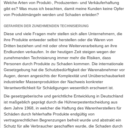
Wichtig ist es, dass für die Gewährleistung die gesetzlichen Regeln
Welche Arten von Produkt-, Produzenten- und Verkäuferhaftung
gelten, und der Hersteller, Lieferant oder Großhändler diese nicht
gibt es? Was muss ich beachten, damit meine Kunden keine Opfer
wesentlich einschränkt. Viele Hersteller versuchen, die
von Produktmängeln werden und Schaden erleiden?
Gewährleistungsfrist auf ein Jahr ab Warenauslieferung zu
beschränken, was über allgemeine Geschäftsbedingungen im
GEFAHREN DER ZUNEHMENDEN TECHNISIERUNG
Verhältnis zu Unternehmern als Einkäufern zulässig ist. Hier lohnt
Diese und viele Fragen mehr stellen sich allen Unternehmern, die
es sich zu verhandeln, denn günstiger ist es für den Einkäufer,
ihre Produkte entweder selbst herstellen oder die Waren von
wenn die Gewährleistungsfrist von den gesetzlich vorgesehenen
Dritten beziehen und mit oder ohne Weiterverarbeitung an ihre
zwei Jahren bestehen bleibt oder sogar auf drei Jahre verlängert
Endkunden verkaufen. In der heutigen Zeit steigen wegen der
wird, was zulässig ist. Insgesamt empfiehlt sich beim regelmäßigen
zunehmenden Technisierung immer mehr die Risiken, dass
Bezug größerer Warenmengen ein sehr gut verhandelter
Personen durch Produkte zu Schaden kommen. Die internationale
individueller Rahmenliefervertrag, um für den Einkäufer ungünstige
Gesetzgebung hat die Schutzbedürftigkeit der Warenabnehmer vor
Verkaufsbedingungen des Herstellers, Lieferanten oder
Augen, denen angesichts der Komplexität und Unüberschaubarkeit
Großhändlers wegzuverhandeln.
industrieller Massenproduktion der Nachweis konkreter
Verantwortlichkeit für Schädigungen wesentlich erschwert ist.
Die gesetzgeberische und gerichtliche Entwicklung in Deutschland
ist maßgeblich geprägt durch die Hühnerpestentscheidung aus
dem Jahre 1968, in welcher die Haftung des Warenherstellers für
Schäden durch fehlerhafte Produkte endgültig von
vertragsrechtlichen Begrenzungen befreit wurde und abstrakt ein
Schutz für alle Verbraucher geschaffen wurde, die Schaden durch