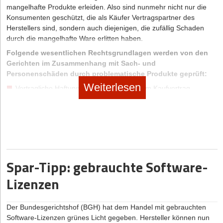
mangelhafte Produkte erleiden. Also sind nunmehr nicht nur die
Konsumenten geschützt, die als Käufer Vertragspartner des
Herstellers sind, sondern auch diejenigen, die zufällig Schaden
durch die mangelhafte Ware erlitten haben.
Folgende wesentlichen Rechtsgrundlagen werden von den
Gerichten im Zusammenhang mit Sach- und
Personenschäden durch problematische Produkte geprüft:
Weiterlesen
Vertragliche Haftung, in der Regel aus dem Kaufvertrag
resultierend, soweit ein Verschulden des Verkäufers in Form
von Vorsatz oder Fahrlässigkeit vorliegt und der Anspruchsteller
Käufer ist.
Deliktrecht bei schuldhaften Pflichtverletzungen des Herstellers
und des Verkäufers, die Körper- oder Eigentumsverletzungen
zur Folge haben. Auch Verstöße gegen Schutzgesetze wie das
Spar-Tipp: gebrauchte Software-
Elektro- und Elektronikgerätegesetz, das
Gerätesicherheitsgesetz, das Produktsicherheitsgesetz und
Lizenzen
zahlreiche weitere Normen führen zu Schadensersatz.
Organhaftung von Vorständen, Geschäftsführern und
Der Bundesgerichtshof (BGH) hat dem Handel mit gebrauchten
Aufsichtsräten.
Software-Lizenzen grünes Licht gegeben. Hersteller können nun
Strafrechtliche Verantwortung für Körperverletzung, Totschlag,