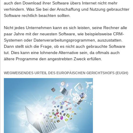
auch den Download ihrer Software übers Internet nicht mehr
Sachbeschädigung etc. mit der Folge einer Geld- oder
verhindern. Was Sie bei der Anschaffung und Nutzung gebrauchter
Freiheitsstrafe im Falle der Verurteilung.
Software rechtlich beachten sollten.
Produkthaftung nach dem Produkthaftungsgesetz bei der
Verletzung von Sicherheitspflichten.
Nicht jedes Unternehmen kann es sich leisten, seine Rechner alle
paar Jahre mit der neuesten Software, wie beispielsweise CRM-
Systemen oder Datenverarbeitungsprogrammen, auszustatten.
HAFTUNG NACH DEM PRODUKTHAFTUNGSGESETZ
Dann stellt sich die Frage, ob es nicht auch gebrauchte Software
Das
Produkthaftungsgesetz
ist zum 1.1.1990 in Kraft getreten.
tut. Dies kann eine lohnende Alternative sein, da oftmals auch
Nach dem Produkthaftungsgesetz weist ein Produkt einen Fehler
ältere Programme den angestrebten Zweck erfüllen.
auf, wenn es im Zeitpunkt des In-den-Verkehr-Bringens nicht die
Sicherheit bietet, die unter Berücksichtigung aller Umstände
WEGWEISENDES URTEIL DES EUROPÄISCHEN GERICHTSHOFS (EUGH)
berechtigterweise erwartet werden kann. Damit ersetzt das Gesetz
den Fehlerbegriff durch einen anderen unbestimmten
Rechtsbegriff, nämlich denjenigen der „berechtigten
Sicherheitserwartungen“ des Adressatenkreises des vermarkteten
Produkts sowie Dritter, die mit der Sache in Berührung kommen.
Wendet sich der Hersteller mit seiner Ware ausschließlich an
Fachpersonal, wie etwa bei Investitionsgütern, aber auch bei
sonstigen technischen Geräten, hat das Produkt den
Sicherheitserwartungen dieser Fachkreise zu genügen.