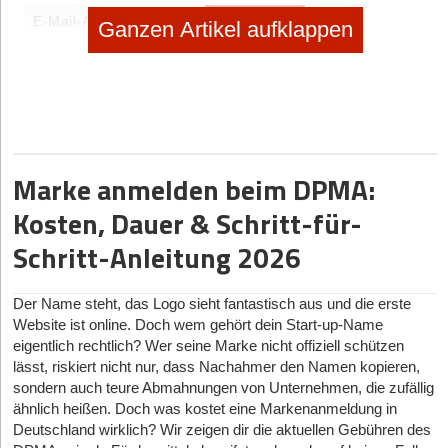
eintragen
Ganzen Artikel aufklappen
Marke anmelden beim DPMA:
Diese Artikel könnten Sie auch interessieren:
Kosten, Dauer & Schritt-für-
27.02.2026
|
Rechtsformen
Schritt-Anleitung 2026
Purpose schlägt Profit? Die GmbV & echte
Alternativen
Der Name steht, das Logo sieht fantastisch aus und die erste
20.02.2026
|
Formalitäten
Website ist online. Doch wem gehört dein Start-up-Name
eigentlich rechtlich? Wer seine Marke nicht offiziell schützen
Der Staat als Pre-Seed-Investor
lässt, riskiert nicht nur, dass Nachahmer den Namen kopieren,
sondern auch teure Abmahnungen von Unternehmen, die zufällig
13.02.2026
|
Rechtsformen
ähnlich heißen. Doch was kostet eine Markenanmeldung in
GmbH, UG oder Einzelunternehmen? So finden
Deutschland wirklich? Wir zeigen dir die aktuellen Gebühren des