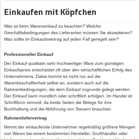
den Gründungsaufwand vorsätzlich oder aus grober Fahrlässigkeit
Vollmacht erteilen:
Durch eine postmortale Vollmacht lässt
Im Wesentlichen ist die Umsetzung der P2B-Verordnung mehr
sich der Umgang mit digitalen Daten detailliert regeln. Hierzu
Einkaufen mit Köpfchen
geschädigt wurde, so sind der AG alle Gründer als
Fleißarbeit denn Hexenwerk. Gerade bei Neuentwicklungen kann
sollten Firmeninhaber vorab fachlichen Rat einholen.
Gesamtschuldner zum Ersatz persönlich verpflichtet. Bei der
sie hemmend wirken, jedenfalls in der trial and error-Phase. Wird
Anschließend übergeben sie die Vollmacht an ihre
GmbH gibt es nach § 11 II GmbHG die Handelndenhaftung mit
sie nicht eingehalten, droht die Nichtigkeit der einzelnen
Vertrauensperson.
Was ist beim Wareneinkauf zu beachten? Welche
dem Privatvermögen.
Nutzungsbestimmung.
Geschäftsbedingungen des Lieferanten müssen Sie akzeptieren?
Was sollte im Einkaufsvertrag auf jeden Fall geregelt sein?
Wenn der Wald vor lauter Bäumen verschwindet
Bleibt zusammenfassend festzuhalten, dass eine rechtskonforme
Professioneller Einkauf
Plattformgestaltung durchaus kein leichtes Unterfangen ist.
Gerade von der EU sind in den letzten Monaten etliche Vorgaben
Der Einkauf qualitativ sehr hochwertiger Ware zum günstigen
gekommen, die sich in vielen verschiedenen Texten finden. Bei
Einkaufspreis entscheidet oft über den wirtschaftlichen Erfolg des
einer systematischen Herangehensweise ist aber auch dieser
Unternehmens. Dabei kommt es nicht nur auf die
Herausforderung mit etwas Fleißarbeit und Liebe zum Detail gut
Warenbeschaffenheit selbst an, sondern auch auf die
zu meistern. Die vorstehende Übersicht möge hier dem ersten
Rahmenbedingungen, die dem Einkauf zugrunde gelegt werden.
Zugang dienen.
Der Einkauf kann mündlich oder schriftlich erfolgen. Im Handel ist
Schriftform sinnvoll, da beide Seiten die Belege für ihre
Für das 4. Quartal 2020 hat die EU-Kommission übrigens noch
Buchhaltung und die Abführung von Steuern brauchen.
einen neuen Digital Services Act angekündigt, der sich
insbesondere mit Haftungsthemen und Verantwortlichkeiten bei
Rahmenliefervertrag
illegalen Inhalten beschäftigen soll, erneut ein Plattformthema. Die
Nimmt der einkaufende Unternehmer regelmäßig größere Mengen
Reise ist mithin noch nicht zu Ende und wird es wohl auch noch
von Waren bei einem bestimmten Hersteller, Großhändler oder
lange nicht sein. Dies kennen Sie vermutlich schon bestens vom