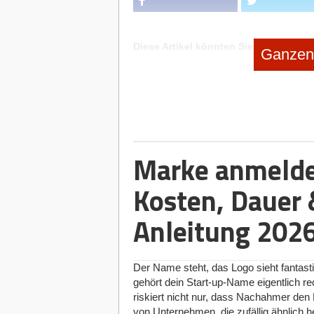
Diese Artikel könnten Sie auch intere
Ganzen 
27.02.2026
|
Rechtsformen
Purpose schlägt Profit? Die Gmb
20.02.2026
|
Formalitäten
Der Staat als Pre-Seed-Investor
Marke anmeld
13.02.2026
|
Rechtsformen
Kosten, Dauer &
GmbH, UG oder Einzelunternehm
Fundament für ihr Business
Anleitung 202
10.02.2026
|
Steuern
Teures Nachspiel: Pauschalsteue
Der Name steht, das Logo sieht fantast
gehört dein Start-up-Name eigentlich rec
riskiert nicht nur, dass Nachahmer d
von Unternehmen, die zufällig ähnlich