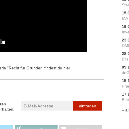
Star
15.
IAA
16.
Inv
23.
DME
28.
Bit
09.
rie "Recht für Gründer" findest du
hier
deG
15.
Fra
17.
Ent
eren
eintragen
rhalten.
» al