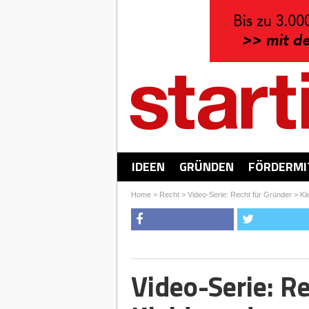
IDEEN
GRÜNDEN
FÖRDERMI
Home
>
Recht
>
Video-Serie: Recht für Gründer
>
Kl
Video-Serie: Re