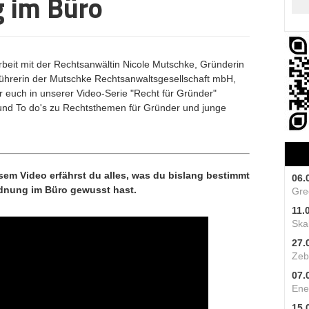
g im Büro
eit mit der Rechtsanwältin Nicole Mutschke, Gründerin
ührerin der
Mutschke Rechtsanwaltsgesellschaft mbH
,
r euch in unserer Video-Serie "Recht für Gründer"
 und To do's zu Rechtsthemen für Gründer und junge
esem Video erfährst du alles, was du bislang bestimmt
06.
dnung im Büro gewusst hast.
Gre
11.
Skal
27.
Zeb
07.
Ene
15.