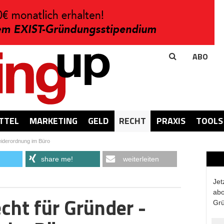
ABO
TTEL
MARKETING
GELD
RECHT
PRAXIS
TOOLS
eiderordnung im Büro
share me!
weiterleiten
Jet
abo
cht für Gründer -
Grü