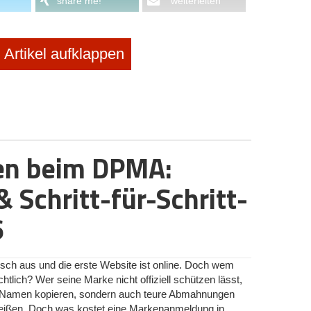
share me!
weiterleiten
ssieren:
Artikel aufklappen
V & echte Alternativen
en beim DPMA:
 Schritt-für-Schritt-
en? So finden Gründer das richtige
6
r für exklusive Team-Events fällt weg
isch aus und die erste Website ist online. Doch wem
htlich? Wer seine Marke nicht offiziell schützen lässt,
en Namen kopieren, sondern auch teure Abmahnungen
 heißen. Doch was kostet eine Markenanmeldung in